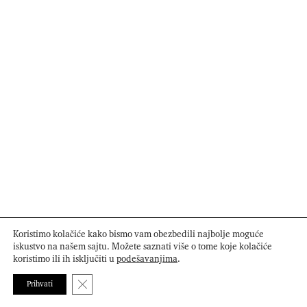
Koristimo kolačiće kako bismo vam obezbedili najbolje moguće
iskustvo na našem sajtu. Možete saznati više o tome koje kolačiće
koristimo ili ih isključiti u
podešavanjima
.
Close GDPR Cookie Banner
Prihvati