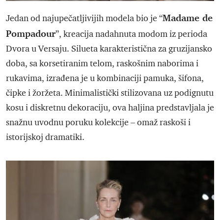
Madame de
Jedan od najupečatljivijih modela bio je “
Pompadour
”, kreacija nadahnuta modom iz perioda
Dvora u Versaju. Silueta karakteristična za gruzijansko
doba, sa korsetiranim telom, raskošnim naborima i
rukavima, izrađena je u kombinaciji pamuka, šifona,
čipke i žoržeta. Minimalistički stilizovana uz podignutu
kosu i diskretnu dekoraciju, ova haljina predstavljala je
snažnu uvodnu poruku kolekcije – omaž raskoši i
istorijskoj dramatiki.