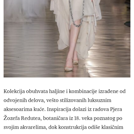
Kolekcija obuhvata haljine i kombinacije izrađene od
odvojenih delova, vešto stilizovanih luksuznim
aksesoarima kuće. Inspiracija dolazi iz radova Pjera
Žozefa Redutea, botaničara iz 18. veka poznatog po
svojim akvarelima, dok konstrukcija odiše klasičnim