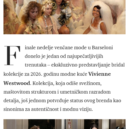
F
inale nedelje venčane mode u Barseloni
donelo je jedan od najupečatljivijih
trenutaka – ekskluzivno predstavljanje bridal
Vivienne
kolekcije za 2026. godinu modne kuće
Westwood
. Kolekcija, koja odiše svežinom,
maštovitom strukturom i umetničkom razradom
detalja, još jednom potvrđuje status ovog brenda kao
sinonima za autentičnost i modnu viziju.