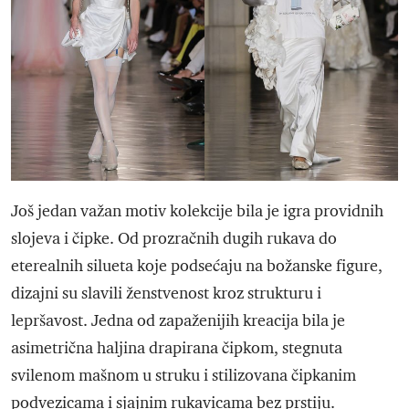
Još jedan važan motiv kolekcije bila je igra providnih
slojeva i čipke. Od prozračnih dugih rukava do
eterealnih silueta koje podsećaju na božanske figure,
dizajni su slavili ženstvenost kroz strukturu i
lepršavost. Jedna od zapaženijih kreacija bila je
asimetrična haljina drapirana čipkom, stegnuta
svilenom mašnom u struku i stilizovana čipkanim
podvezicama i sjajnim rukavicama bez prstiju.