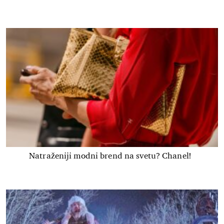
Natraženiji modni brend na svetu? Chanel!