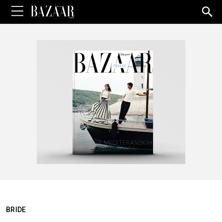
Sea
for:
BRIDE