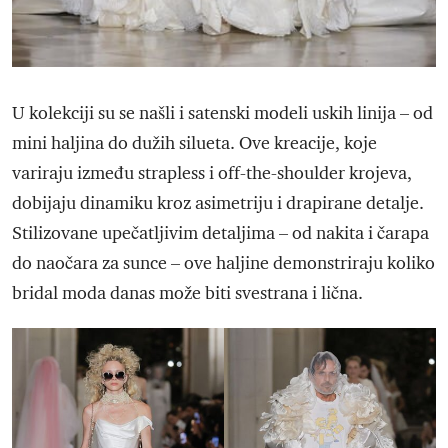
U kolekciji su se našli i satenski modeli uskih linija – od
mini haljina do dužih silueta. Ove kreacije, koje
variraju između strapless i off-the-shoulder krojeva,
dobijaju dinamiku kroz asimetriju i drapirane detalje.
Stilizovane upečatljivim detaljima – od nakita i čarapa
do naočara za sunce – ove haljine demonstriraju koliko
bridal moda danas može biti svestrana i lična.