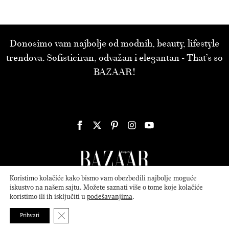
Donosimo vam najbolje od modnih, beauty, lifestyle
trendova. Sofisticiran, odvažan i elegantan - That’s so
BAZAAR!
Koristimo kolačiće kako bismo vam obezbedili najbolje moguće
iskustvo na našem sajtu. Možete saznati više o tome koje kolačiće
koristimo ili ih isključiti u
podešavanjima
.
© 2026
ATTICA MEDIA
Serbia, Inc. All Rights Reserved.
Politika
privatnosti
.
Close GDPR Cookie Banner
Prihvati