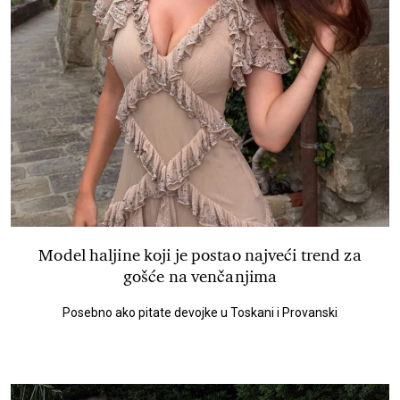
Model haljine koji je postao najveći trend za
gošće na venčanjima
Posebno ako pitate devojke u Toskani i Provanski