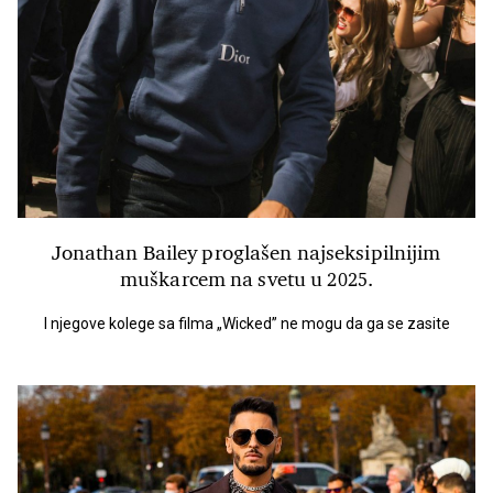
Jonathan Bailey proglašen najseksipilnijim
muškarcem na svetu u 2025.
I njegove kolege sa filma „Wicked” ne mogu da ga se zasite