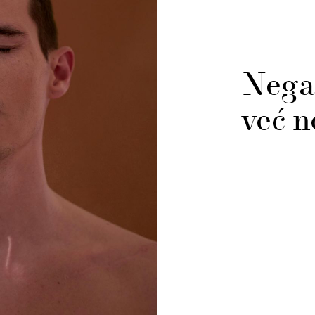
Nega 
već n