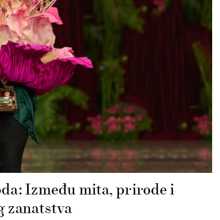
a: Između mita, prirode i
 zanatstva