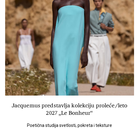
Jacquemus predstavlja kolekciju proleće/leto
2027 „Le Bonheur“
Poetična studija svetlosti, pokreta i teksture