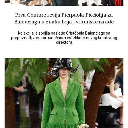
Prva Couture revija Pierpaola Picciolija za
Balenciagu u znaku boja i vrhunske izrade
Kolekcija je spojila nasleđe Cristóbala Balenciage sa
prepoznatljivom romantičnom estetikom novog kreativnog
direktora