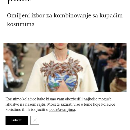
Omiljeni izbor za kombinovanje sa kupaćim
kostimima
Koristimo kolačiće kako bismo vam obezbedili najbolje moguće
iskustvo na našem sajtu. Možete saznati više o tome koje kolačiće
koristimo ili ih isključiti u
podešavanjima
.
Aquatica: Trend koji volimo i ovog leta
Close GDPR Cookie Banner
Prihvati