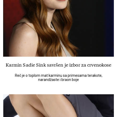
Karmin Sadie Sink savršen je izbor za crvenokose
Reč je o toplom mat karminu sa primesama terakote,
narandžaste i braon boje