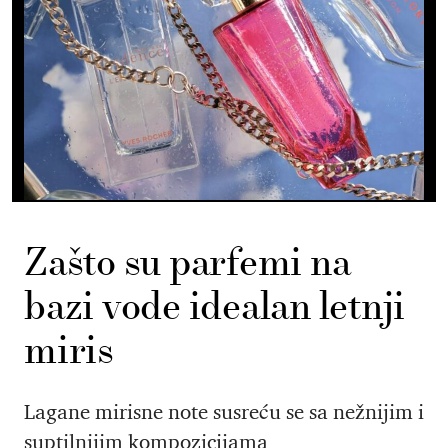
Zašto su parfemi na
bazi vode idealan letnji
miris
Lagane mirisne note susreću se sa nežnijim i
suptilnijim kompozicijama