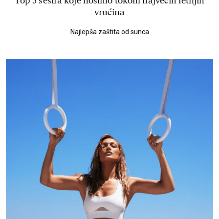
Top 5 šešira koje nosimo tokom najvećih letnjih
vrućina
Najlepša zaštita od sunca