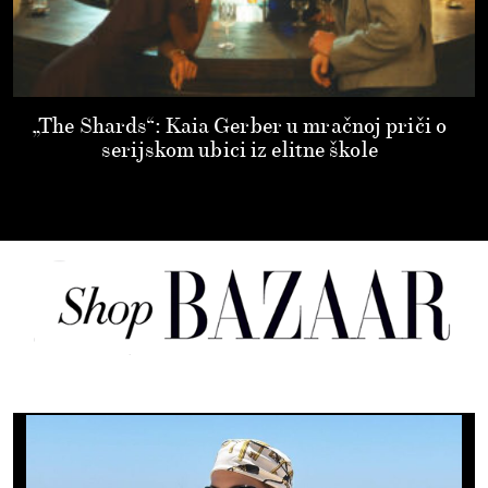
„The Shards“: Kaia Gerber u mračnoj priči o
serijskom ubici iz elitne škole