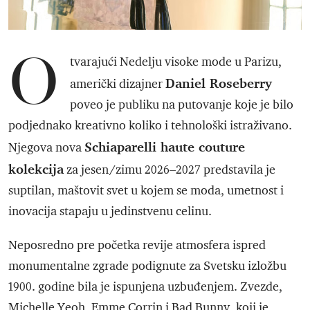
O
tvarajući Nedelju visoke mode u Parizu,
Daniel Roseberry
američki dizajner
poveo je publiku na putovanje koje je bilo
podjednako kreativno koliko i tehnološki istraživano.
Schiaparelli haute couture
Njegova nova
kolekcija
za jesen/zimu 2026–2027 predstavila je
suptilan, maštovit svet u kojem se moda, umetnost i
inovacija stapaju u jedinstvenu celinu.
Neposredno pre početka revije atmosfera ispred
monumentalne zgrade podignute za Svetsku izložbu
1900. godine bila je ispunjena uzbuđenjem. Zvezde,
Michelle Yeoh, Emme Corrin i Bad Bunny, koji je