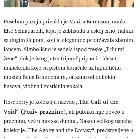
Posebnu pažnju privukla je Marisa Berenson, unuka
Else Schiaparelli, koja je zablistala u uskoj crnoj haljini
sa dugim šlepom, koji je elegantno pridržavala zlatnim
lancem. Simbolično je sedela ispod freske „Trijumf
žene“, dok je istog jutra trijumf pripao i trideset
manekenki koje su pistom koračale uz hipnotičnu
muziku Bena Brunnemera, satkanu od dubokih
basova, violina i mističnih vokala.
„The Call of the
Roseberry je kolekciju nazvao
Void“ (Poziv praznine)
, ali publiku nije poveo u
prazninu, već u morske dubine. Nakon velikog uspeha
kolekcije „The Agony and the Ecstasy“, predstavljene u