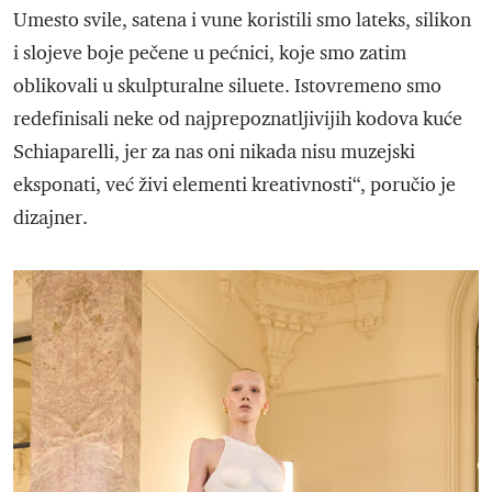
Umesto svile, satena i vune koristili smo lateks, silikon
i slojeve boje pečene u pećnici, koje smo zatim
oblikovali u skulpturalne siluete. Istovremeno smo
redefinisali neke od najprepoznatljivijih kodova kuće
Schiaparelli, jer za nas oni nikada nisu muzejski
eksponati, već živi elementi kreativnosti“, poručio je
dizajner.