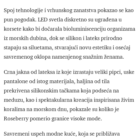
Spoj tehnologije i vrhunskog zanatstva pokazao se kao
pun pogodak. LED svetla diskretno su ugrađena u
korsete kako bi dočarala bioluminiscenciju organizama
iz morskih dubina, dok se silikon i lateks prirodno
stapaju sa siluetama, stvarajući novu estetiku i osećaj
savremenog oklopa namenjenog snažnim ženama.
Crna jakna od lateksa iz koje izrastaju veliki pipci, uske
pantalone od istog materijala, haljina od tila
prekrivena silikonskim tačkama koja podseća na
meduzu, kao i spektakularna kreacija inspirisana živim
koralima na morskom dnu, pokazale su koliko je
Roseberry pomerio granice visoke mode.
Savremeni uspeh modne kuće, koja se približava