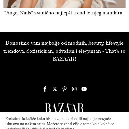
“Angel Nails” zvanično najlepši trend letnjeg manikira
Donosimo vam najbolje od modnih, beauty, lifestyle
trendova. Sofisticiran, odvažan i elegantan - That’s so
BAZAAR!
Koristimo kolačiće kako bismo vam obezbedili najbolje moguće
iskustvo na našem sajtu. Možete saznati više o tome koje kolačiće