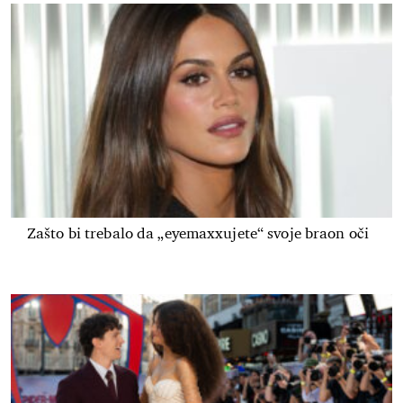
Zašto bi trebalo da „eyemaxxujete“ svoje braon oči