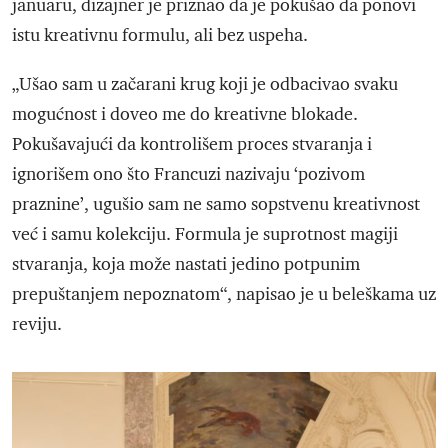
januaru, dizajner je priznao da je pokušao da ponovi
istu kreativnu formulu, ali bez uspeha.
„Ušao sam u začarani krug koji je odbacivao svaku
mogućnost i doveo me do kreativne blokade.
Pokušavajući da kontrolišem proces stvaranja i
ignorišem ono što Francuzi nazivaju ‘pozivom
praznine’, ugušio sam ne samo sopstvenu kreativnost
već i samu kolekciju. Formula je suprotnost magiji
stvaranja, koja može nastati jedino potpunim
prepuštanjem nepoznatom“, napisao je u beleškama uz
reviju.