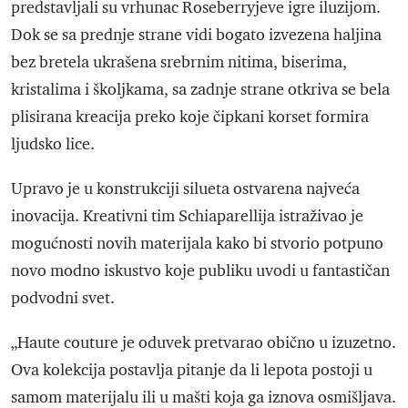
predstavljali su vrhunac Roseberryjeve igre iluzijom.
Dok se sa prednje strane vidi bogato izvezena haljina
bez bretela ukrašena srebrnim nitima, biserima,
kristalima i školjkama, sa zadnje strane otkriva se bela
plisirana kreacija preko koje čipkani korset formira
ljudsko lice.
Upravo je u konstrukciji silueta ostvarena najveća
inovacija. Kreativni tim Schiaparellija istraživao je
mogućnosti novih materijala kako bi stvorio potpuno
novo modno iskustvo koje publiku uvodi u fantastičan
podvodni svet.
„Haute couture je oduvek pretvarao obično u izuzetno.
Ova kolekcija postavlja pitanje da li lepota postoji u
samom materijalu ili u mašti koja ga iznova osmišljava.