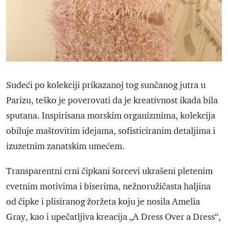
Sudeći po kolekciji prikazanoj tog sunčanog jutra u
Parizu, teško je poverovati da je kreativnost ikada bila
sputana. Inspirisana morskim organizmima, kolekcija
obiluje maštovitim idejama, sofisticiranim detaljima i
izuzetnim zanatskim umećem.
Transparentni crni čipkani šorcevi ukrašeni pletenim
cvetnim motivima i biserima, nežnoružičasta haljina
od čipke i plisiranog žoržeta koju je nosila Amelia
Gray, kao i upečatljiva kreacija „A Dress Over a Dress“,