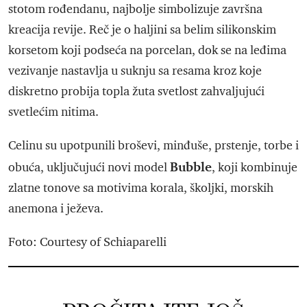
stotom rođendanu, najbolje simbolizuje završna
kreacija revije. Reč je o haljini sa belim silikonskim
korsetom koji podseća na porcelan, dok se na leđima
vezivanje nastavlja u suknju sa resama kroz koje
diskretno probija topla žuta svetlost zahvaljujući
svetlećim nitima.
Celinu su upotpunili broševi, minđuše, prstenje, torbe i
Bubble
obuća, uključujući novi model
, koji kombinuje
zlatne tonove sa motivima korala, školjki, morskih
anemona i ježeva.
Foto: Courtesy of Schiaparelli