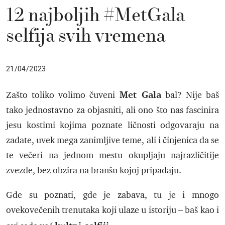
12 najboljih #MetGala
selfija svih vremena
21/04/2023
Met Gala
Zašto toliko volimo čuveni
bal? Nije baš
tako jednostavno za objasniti, ali ono što nas fascinira
jesu kostimi kojima poznate ličnosti odgovaraju na
zadate, uvek mega zanimljive teme, ali i činjenica da se
te večeri na jednom mestu okupljaju najrazličitije
zvezde, bez obzira na branšu kojoj pripadaju.
Gde su poznati, gde je zabava, tu je i mnogo
ovekovečenih trenutaka koji ulaze u istoriju – baš kao i