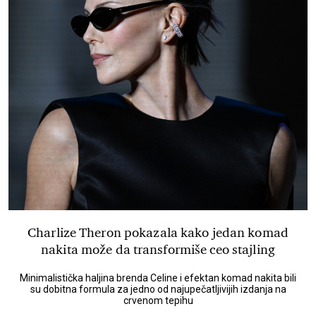
Charlize Theron pokazala kako jedan komad
nakita može da transformiše ceo stajling
Minimalistička haljina brenda Celine i efektan komad nakita bili
su dobitna formula za jedno od najupečatljivijih izdanja na
crvenom tepihu