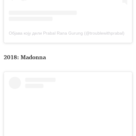
Објава коју дели Prabal Rana Gurung (@troublewithprabal)
2018: Madonna