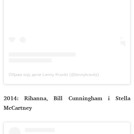
Објава коју дели Lenny Kravitz (@lennykravitz)
2014: Rihanna, Bill Cunningham i Stella
McCartney