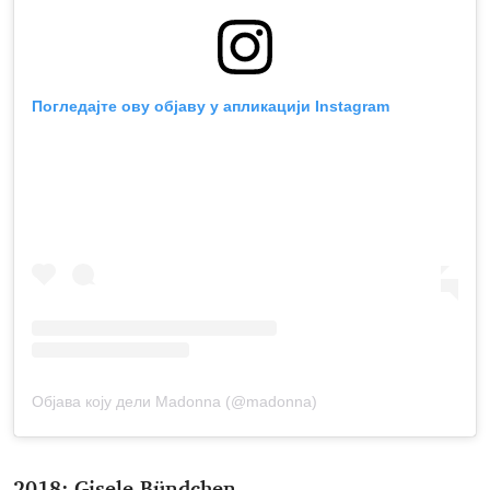
Погледајте ову објаву у апликацији Instagram
Објава коју дели Madonna (@madonna)
2018: Gisele Bündchen