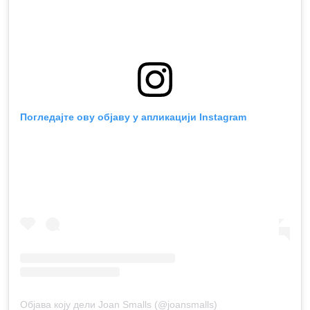
Погледајте ову објаву у апликацији Instagram
Објава коју дели Joan Smalls (@joansmalls)