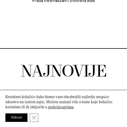
Prada minimalizam i otvorena leđa
NAJNOVIJE
Koristimo kolačiće kako bismo vam obezbedili najbolje moguće
iskustvo na našem sajtu. Možete saznati više o tome koje kolačiće
koristimo ili ih isključiti u
podešavanjima
.
Close GDPR Cookie Banner
Prihvati