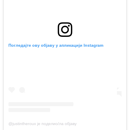
Погледајте ову објаву у апликацији Instagram
@justintheroux је поделио/ла објаву