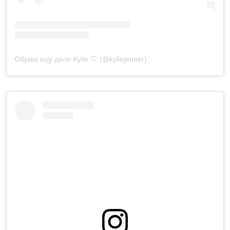
Објава коју дели Kylie 🤍 (@kyliejenner)