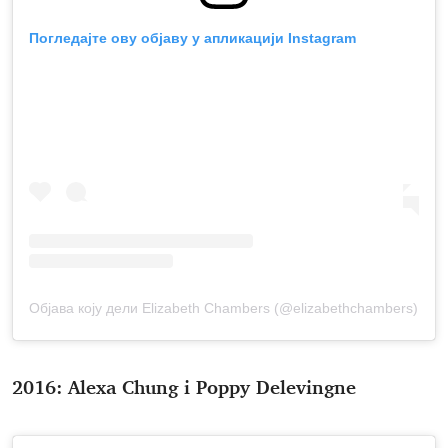
Погледајте ову објаву у апликацији Instagram
Објава коју дели Elizabeth Chambers (@elizabethchambers)
2016: Alexa Chung i Poppy Delevingne