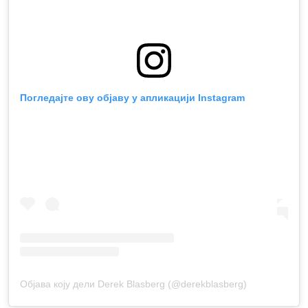
Погледајте ову објаву у апликацији Instagram
Објава коју дели Derek Blasberg (@derekblasberg)