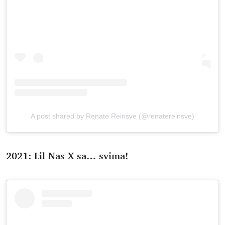
A post shared by Renate Reinsve (@renatereinsve)
2021: Lil Nas X sa… svima!