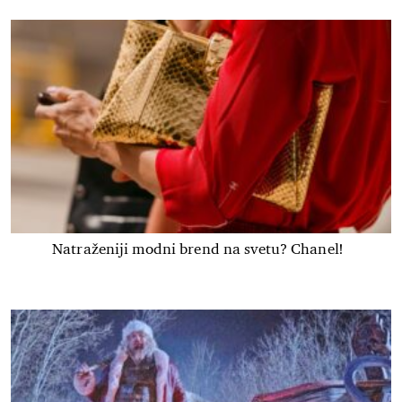
Natraženiji modni brend na svetu? Chanel!