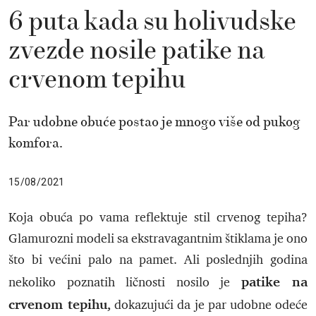
6 puta kada su holivudske
zvezde nosile patike na
crvenom tepihu
Par udobne obuće postao je mnogo više od pukog
komfora.
15/08/2021
Koja obuća po vama reflektuje stil crvenog tepiha?
Glamurozni modeli sa ekstravagantnim štiklama je ono
što bi većini palo na pamet. Ali poslednjih godina
patike na
nekoliko poznatih ličnosti nosilo je
crvenom tepihu,
dokazujući da je par udobne odeće