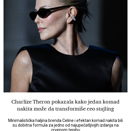
Charlize Theron pokazala kako jedan komad
nakita može da transformiše ceo stajling
Minimalistička haljina brenda Celine i efektan komad nakita bili
su dobitna formula za jedno od najupečatljivijih izdanja na
crvenom tepihu