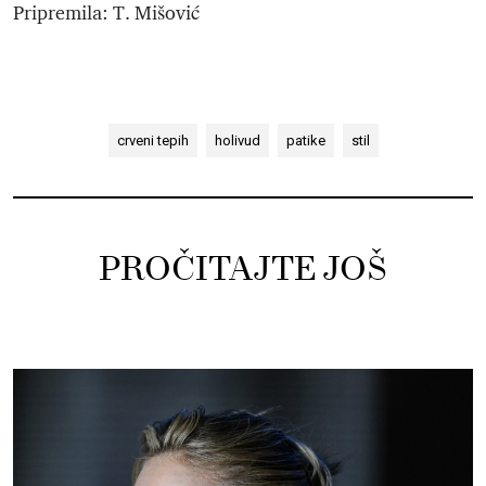
Pripremila: T. Mišović
crveni tepih
holivud
patike
stil
PROČITAJTE JOŠ