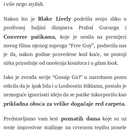
i više nego
stylish.
Blake Lively
Nakon što je
podelila svoju sliku u
predivnoj haljini dizajnera Prabal Gurunga i
Converse patikama,
koje je nosila na premijeri
novog filma njenog supruga “Free Guy”, podsetila nas
je da, nakon godine provedene kod kuće, ne postoji
ništa prirodnije od unošenja komfora i u
glam look.
Iako je zvezda serije “Gossip Girl” u narednom postu
otkrila da je ipak bila i u Louboutin štiklama, postalo je
nemoguće ignorisati ideju da se patike inkorporišu kao
prikladna obuća za velike događaje red carpeta.
poznatih dama
Predstavljamo vam šest
koje su uz
svoje impresivne stajlinge na crvenom tepihu ponele