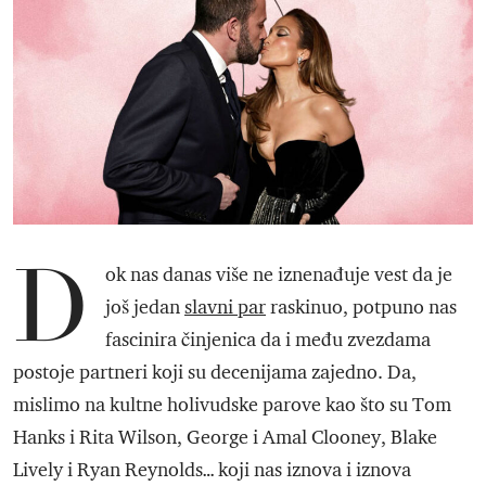
D
ok nas danas više ne iznenađuje vest da je
još jedan
slavni par
raskinuo, potpuno nas
fascinira činjenica da i među zvezdama
postoje partneri koji su decenijama zajedno. Da,
mislimo na kultne holivudske parove kao što su Tom
Hanks i Rita Wilson, George i Amal Clooney, Blake
Lively i Ryan Reynolds… koji nas iznova i iznova