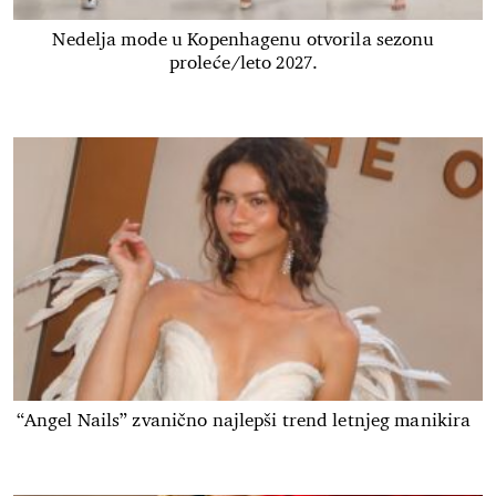
Nedelja mode u Kopenhagenu otvorila sezonu
proleće/leto 2027.
“Angel Nails” zvanično najlepši trend letnjeg manikira