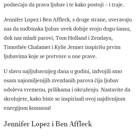
podsećaju da prava ljubav i te kako postoji – i traje.
Jennifer Lopez i Ben Affleck, s druge strane, uveravaju
nas da sudbinska ljubav uvek dobije svoju dugu šansu,
dok nas mladi parovi, Tom Holland i Zendaya,
Timothée Chalamet i Kylie Jenner inspirišu prvim
ljubavima koje se pretvore u one prave.
U slavu najljubavnijeg dana u godini, izdvojili smo
osam najomiljenijih zvezdanih parova čija ljubav
odoleva vremenu, prilikama i okruženju. Nastavite da
skrolujete, kako biste se inspirisali ovoj najdivnijom
energijom kosmosa!
Jennifer Lopez i Ben Affleck