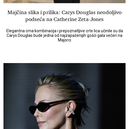
Majčina slika i prilika: Carys Douglas neodoljivo
podseća na Catherine Zeta-Jones
Elegantna crna kombinacija i prepoznatljive crte lica učinile su da
Carys Douglas bude jedna od najzapaženijih gošći gala večeri na
Majorci