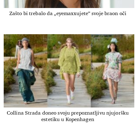
Zašto bi trebalo da „eyemaxxujete“ svoje braon oči
Collina Strada doneo svoju prepoznatljivu njujoršku
estetiku u Kopenhagen