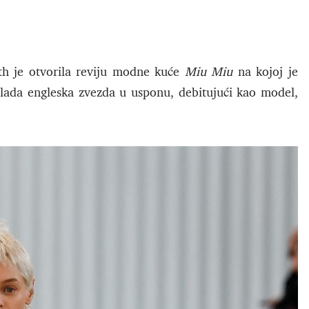
th je otvorila reviju modne kuće
Miu Miu
na kojoj je
lada engleska zvezda u usponu, debitujući kao model,