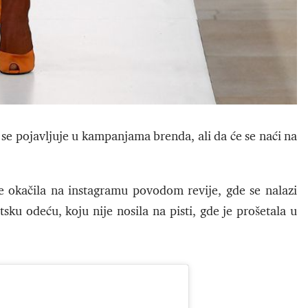
 se pojavljuje u kampanjama brenda, ali da će se naći na
je okačila na instagramu povodom revije, gde se nalazi
ku odeću, koju nije nosila na pisti, gde je prošetala u