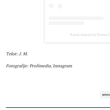
A post shared by Emma C
Tekst: J. M.
Fotografije: Profimedia, Instagram
emma