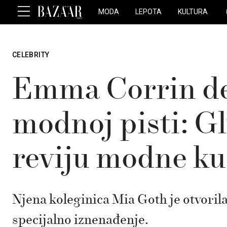
MODA
LEPOTA
KULTURA
CELEBRITY
Emma Corrin de
modnoj pisti: G
reviju modne k
Njena koleginica Mia Goth je otvorila
specijalno iznenađenje.