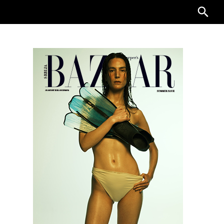
Searc
for: