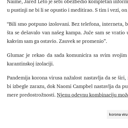
Naime, Jared Leto je sebi obezbedio kompletan informa
u pustinji ne bi li se opustio i meditirao. S tim i vezi, 
“Bili smo potpuno izolovani. Bez telefona, interneta,
šta se dešavalo van našeg kampa. Juče sam se vratio u
kakvim sam ga ostavio. Zauvek se promenio”.
Glumac je rekao da sada komunicira sa svim svojim p
karantinskoj izolaciji.
Pandemija korona virusa nažalost nastavlja da se širi
bi izbegle zarazu, dok Naomi Campbel nastavlja da put
mere predostrožnosti.
Njenu odevnu kombinaciju mož
korona viru