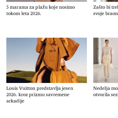
5 marama za plažu koje nosimo
Zašto bi tr
tokom leta 2026.
svoje braon
Louis Vuitton predstavlja jesen
Nedelja m
2026. kroz prizmu savremene
otvorila se
arkadije