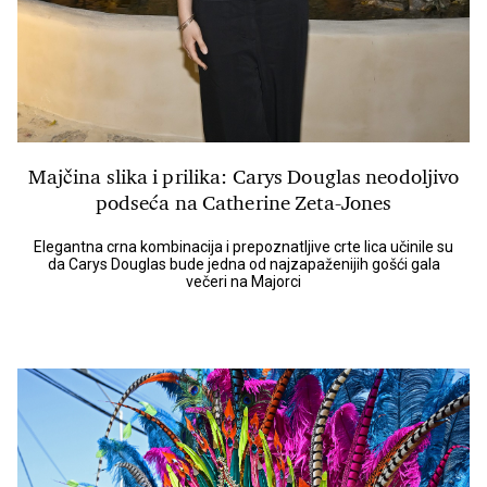
Majčina slika i prilika: Carys Douglas neodoljivo
podseća na Catherine Zeta-Jones
Elegantna crna kombinacija i prepoznatljive crte lica učinile su
da Carys Douglas bude jedna od najzapaženijih gošći gala
večeri na Majorci