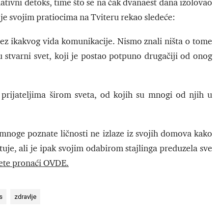
tivni detoks, time što se na čak dvanaest dana izolovao
on je svojim pratiocima na Tviteru rekao sledeće:
 bez ikakvog vida komunikacije. Nismo znali ništa o tome
 stvarni svet, koji je postao potpuno drugačiji od onog
rijateljima širom sveta, od kojih su mnogi od njih u
, mnoge poznate ličnosti ne izlaze iz svojih domova kako
uje, ali je ipak svojim odabirom stajlinga preduzela sve
ete pronaći OVDE.
s
zdravlje