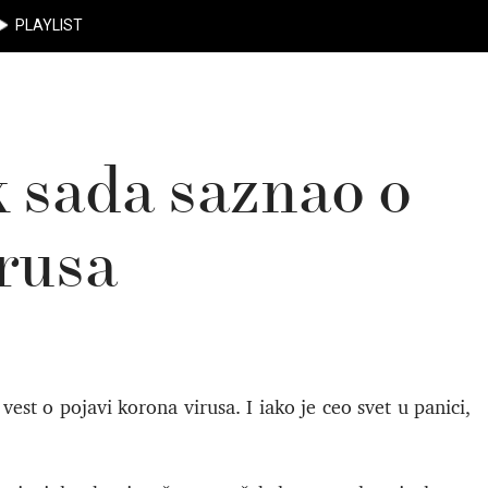
PLAYLIST
k sada saznao o
irusa
est o pojavi korona virusa. I iako je ceo svet u panici,