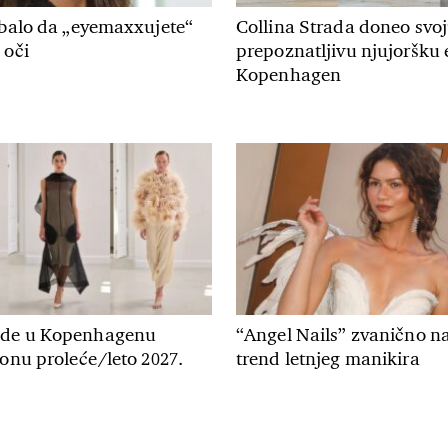
ebalo da „eyemaxxujete“
Collina Strada doneo svo
 oči
prepoznatljivu njujoršku 
Kopenhagen
ode u Kopenhagenu
“Angel Nails” zvanično na
zonu proleće/leto 2027.
trend letnjeg manikira