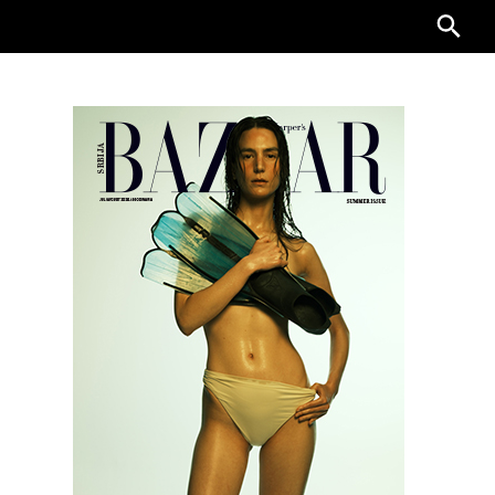
Searc
for: