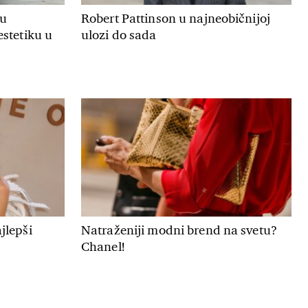
ju
Robert Pattinson u najneobičnijoj
estetiku u
ulozi do sada
jlepši
Natraženiji modni brend na svetu?
Chanel!