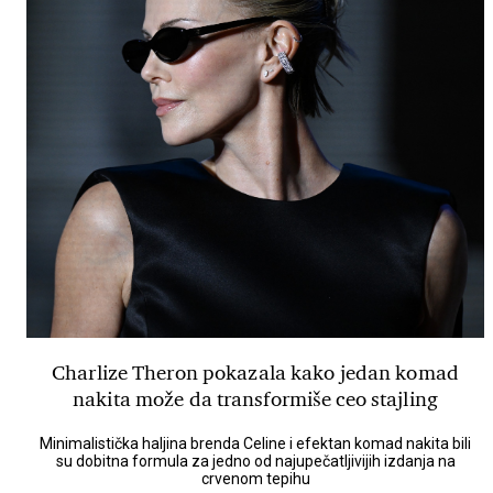
Charlize Theron pokazala kako jedan komad
nakita može da transformiše ceo stajling
Minimalistička haljina brenda Celine i efektan komad nakita bili
su dobitna formula za jedno od najupečatljivijih izdanja na
crvenom tepihu