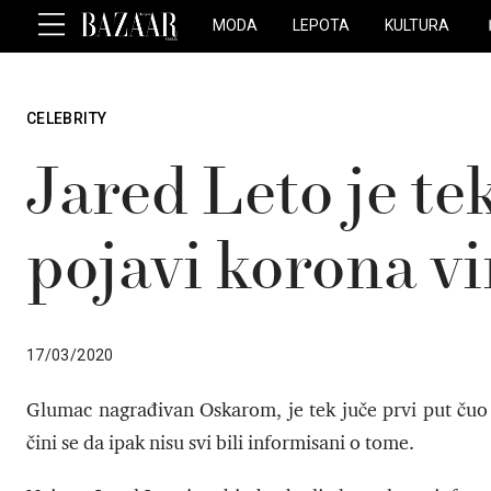
MODA
LEPOTA
KULTURA
CELEBRITY
Jared Leto je te
pojavi korona v
17/03/2020
Glumac nagrađivan Oskarom, je tek juče prvi put čuo v
čini se da ipak nisu svi bili informisani o tome.