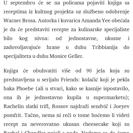
U septembru će se na policama pojaviti knjiga sa
receptima iz kultnog projekta uz službeno odobrenje
Warner Brosa. Autorka i kuvarica Amanda Yee obećala
je da će predstaviti recepte za kulinarske specijaliste
bilo kog nivoa: od jednostavne, ukusne i
zadovoljavajuće hrane u duhu Tribbianija do
specijaliteta u duhu Monice Geller.
Knjiga će obuhvatiti više od 90 jela koja su
predstavljena u serijalu Friends: kolačić koji je pekla
baka Phoebe (ali u stvari, kako se kasnije ispostavilo,
ona ih je jednostavno kupila u supermarketu);
Rachelin slatki trifl, Rossov najdraži sendvič i Joeyev
pomfrit. Tačno, nema ni reči o tome hoćemo li videti
recept za neverovatno ukusan cheesecake koji su