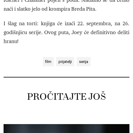
Rachel i Chandler pojeli s poda. Nadamo se da ćemo
naći i slatko jelo od krompira Breda Pita.
I šlag na torti: knjiga će izaći 22. septembra, na 26.
godišnjicu serije. Ovog puta, Joey će definitivno deliti
hranu!
film
prijatelji
serija
PROČITAJTE JOŠ