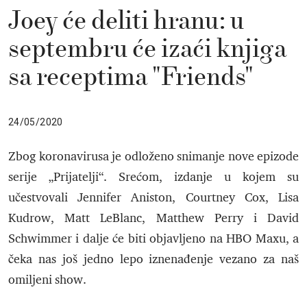
Joey će deliti hranu: u
septembru će izaći knjiga
sa receptima "Friends"
24/05/2020
Zbog koronavirusa je odloženo snimanje nove epizode
​​serije „Prijatelji“. Srećom, izdanje u kojem su
učestvovali Jennifer Aniston, Courtney Cox, Lisa
Kudrow, Matt LeBlanc, Matthew Perry i David
Schwimmer i dalje će biti objavljeno na HBO Maxu, a
čeka nas još jedno lepo iznenađenje vezano za naš
omiljeni show.