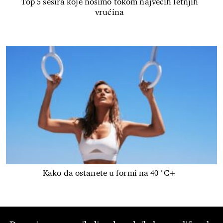
Top 5 šešira koje nosimo tokom najvećih letnjih
vrućina
Kako da ostanete u formi na 40 °C+