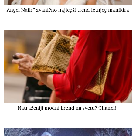
“Angel Nails” zvanično najlepši trend letnjeg manikira
Natraženiji modni brend na svetu? Chanel!