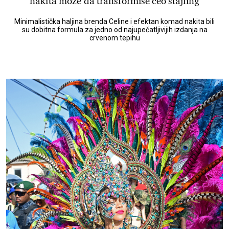
nakita može da transformiše ceo stajling
Minimalistička haljina brenda Celine i efektan komad nakita bili
su dobitna formula za jedno od najupečatljivijih izdanja na
crvenom tepihu