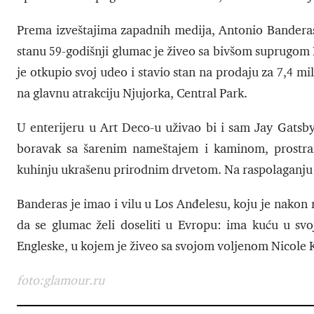
Prema izveštajima zapadnih medija, Antonio Banderas
stanu 59-godišnji glumac je živeo sa bivšom suprugom 
je otkupio svoj udeo i stavio stan na prodaju za 7,4 mi
na glavnu atrakciju Njujorka, Central Park.
U enterijeru u Art Deco-u uživao bi i sam Jay Gatsby
boravak sa šarenim nameštajem i kaminom, prostran
kuhinju ukrašenu prirodnim drvetom. Na raspolaganju st
Banderas je imao i vilu u Los Anđelesu, koju je nakon 
da se glumac želi doseliti u Evropu: ima kuću u svo
Engleske, u kojem je živeo sa svojom voljenom Nicole
foto:glamour.ru