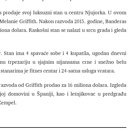
 prodaje svoj luksuzni stan u centru Njujorka. U ovom
Melanie Griffith. Nakon razvoda 2015. godine, Banderas
liona dolara. Raskošni stan se nalazi u srcu grada i gleda
. Stan ima 4 spavaće sobe i 4 kupatila, ugodan dnevni
u trpezariju u sjajnim nijansama crne i snežno belu
anarima je fitnes centar i 24-satna usluga vratara.
razvoda od Griffith prodao za 16 miliona dolara. Izgleda
joj domovini u Španiji, kao i letnjikovac u predgrađu
 Kempel.