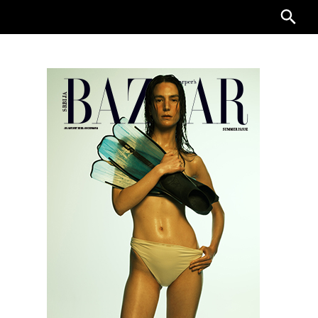
Searc
for: