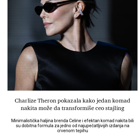
Charlize Theron pokazala kako jedan komad
nakita može da transformiše ceo stajling
Minimalistička haljina brenda Celine i efektan komad nakita bili
su dobitna formula za jedno od najupečatljivijih izdanja na
crvenom tepihu