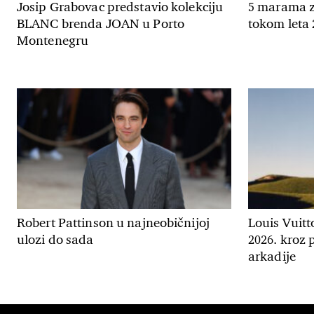
Josip Grabovac predstavio kolekciju
5 marama z
BLANC brenda JOAN u Porto
tokom leta 
Montenegru
Robert Pattinson u najneobičnijoj
Louis Vuitt
ulozi do sada
2026. kroz
arkadije