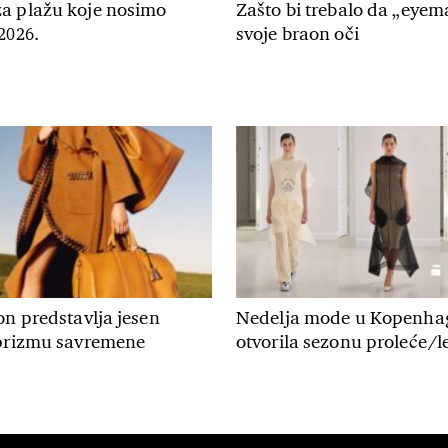
a plažu koje nosimo
Zašto bi trebalo da „eyem
2026.
svoje braon oči
on predstavlja jesen
Nedelja mode u Kopenha
 prizmu savremene
otvorila sezonu proleće/le