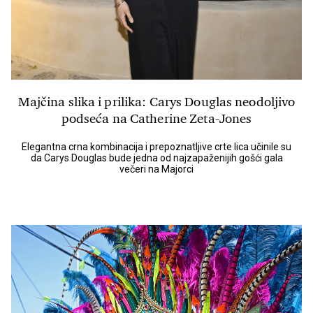
Majčina slika i prilika: Carys Douglas neodoljivo
podseća na Catherine Zeta-Jones
Elegantna crna kombinacija i prepoznatljive crte lica učinile su
da Carys Douglas bude jedna od najzapaženijih gošći gala
večeri na Majorci