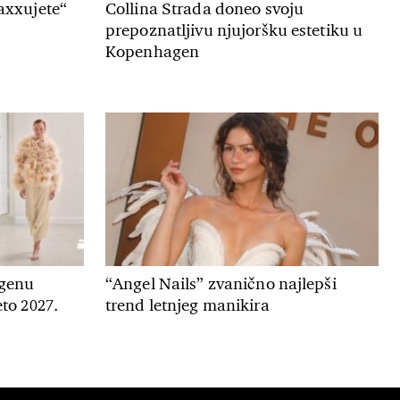
axxujete“
Collina Strada doneo svoju
prepoznatljivu njujoršku estetiku u
Kopenhagen
genu
“Angel Nails” zvanično najlepši
to 2027.
trend letnjeg manikira