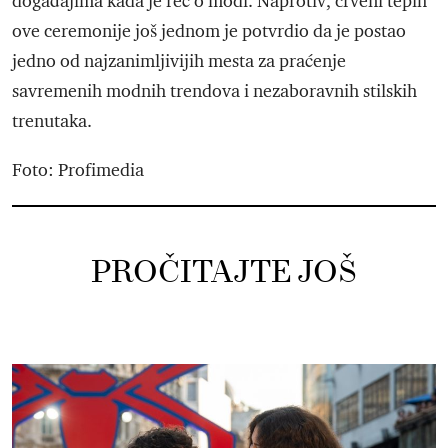
događajima kada je reč o modi. Naprotiv, crveni tepih
ove ceremonije još jednom je potvrdio da je postao
jedno od najzanimljivijih mesta za praćenje
savremenih modnih trendova i nezaboravnih stilskih
trenutaka.
Foto: Profimedia
PROČITAJTE JOŠ