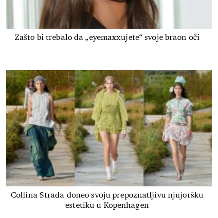
Zašto bi trebalo da „eyemaxxujete“ svoje braon oči
Collina Strada doneo svoju prepoznatljivu njujoršku
estetiku u Kopenhagen