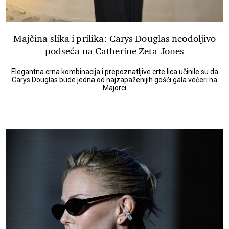
Majčina slika i prilika: Carys Douglas neodoljivo
podseća na Catherine Zeta-Jones
Elegantna crna kombinacija i prepoznatljive crte lica učinile su da
Carys Douglas bude jedna od najzapaženijih gošći gala večeri na
Majorci