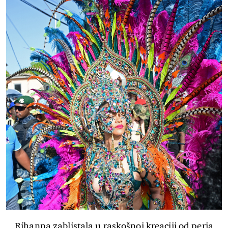
Rihanna zablistala u raskošnoj kreaciji od perja