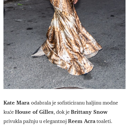
Kate Mara
odabrala je sofisticiranu haljinu modne
House of Gilles
Brittany Snow
kuće
, dok je
Reem Acra
privukla pažnju u elegantnoj
toaleti.