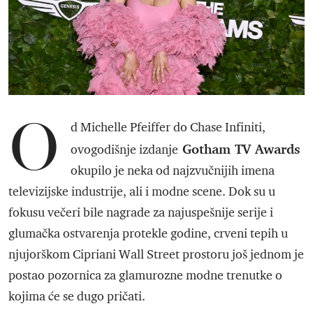
O
d Michelle Pfeiffer do Chase Infiniti,
Gotham TV Awards
ovogodišnje izdanje
okupilo je neka od najzvučnijih imena
televizijske industrije, ali i modne scene. Dok su u
fokusu večeri bile nagrade za najuspešnije serije i
glumačka ostvarenja protekle godine, crveni tepih u
njujorškom Cipriani Wall Street prostoru još jednom je
postao pozornica za glamurozne modne trenutke o
kojima će se dugo pričati.