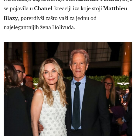
Chanel
Matthieu
se pojavila u
kreaciji iza koje stoji
Blazy
, potvrdivši zašto važi za jednu od
najelegantnijih žena Holivuda.