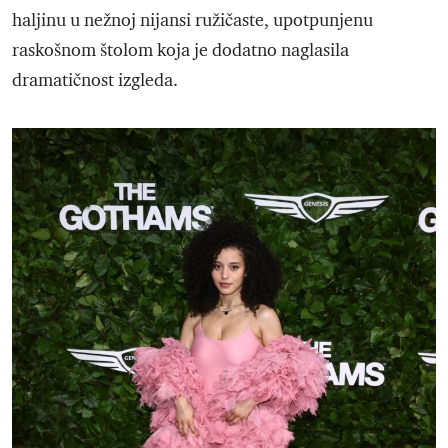
haljinu u nežnoj nijansi ružičaste, upotpunjenu
raskošnom štolom koja je dodatno naglasila
dramatičnost izgleda.