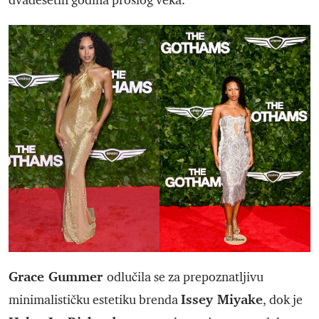
dvadesetih godina prošlog veka.
Grace Gummer
odlučila se za prepoznatljivu
Issey Miyake
minimalističku estetiku brenda
, dok je