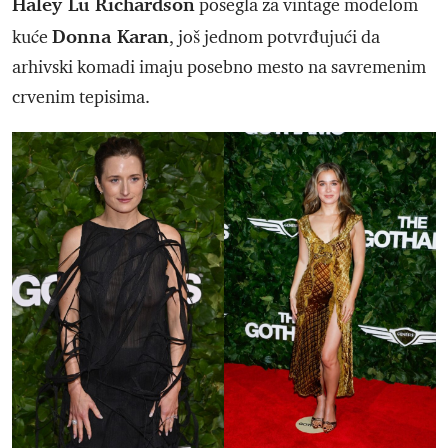
Haley Lu Richardson
posegla za vintage modelom
Donna Karan
kuće
, još jednom potvrđujući da
arhivski komadi imaju posebno mesto na savremenim
crvenim tepisima.