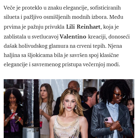
Veče je proteklo u znaku elegancije, sofisticiranih
silueta i pažljivo osmišljenih modnih izbora. Među
Lili Reinhart
prvima je pažnju privukla
, koja je
Valentino
zablistala u svetlucavoj
kreaciji, donoseći
dašak holivudskog glamura na crveni tepih. Njena
haljina sa šljokicama bila je savršen spoj klasične
elegancije i savremenog pristupa večernjoj modi.