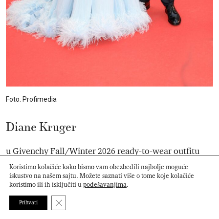
Foto: Profimedia
Diane Kruger
u Givenchy Fall/Winter 2026 ready-to-wear outfitu
Koristimo kolačiće kako bismo vam obezbedili najbolje moguće
iskustvo na našem sajtu. Možete saznati više o tome koje kolačiće
koristimo ili ih isključiti u
podešavanjima
.
Close GDPR Cookie Banner
Prihvati