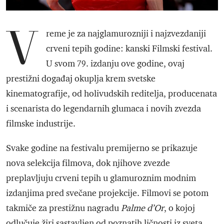
V
reme je za najglamurozniji i najzvezdaniji
crveni tepih godine: kanski Filmski festival.
U svom 79. izdanju ove godine, ovaj
prestižni događaj okuplja krem svetske
kinematografije, od holivudskih reditelja, producenata
i scenarista do legendarnih glumaca i novih zvezda
filmske industrije.
Svake godine na festivalu premijerno se prikazuje
nova selekcija filmova, dok njihove zvezde
preplavljuju crveni tepih u glamuroznim modnim
izdanjima pred svečane projekcije. Filmovi se potom
takmiče za prestižnu nagradu
Palme d’Or
, o kojoj
odlučuje žiri sastavljen od poznatih ličnosti iz sveta