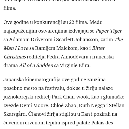
filma.
Ove godine u konkurenciji su 22 filma. Među
najzapaženijim ostvarenjima izdvajaju se
Paper Tiger
sa Adamom Driverom i Scarlett Johansson, zatim
The
Man I Love
sa Ramijem Malekom, kao i
Bitter
Christmas
reditelja Pedra Almodóvara i francuska
drama
All of a Sudden
sa Virginie Efira.
Japanska kinematografija ove godine zauzima
posebno mesto na festivalu, dok se u žiriju nalaze
južnokorejski reditelj Park Chan-wook, kao i glumačke
zvezde Demi Moore, Chloé Zhao, Ruth Negga i Stellan
Skarsgård. Članovi žirija stigli su u Kan i pozirali na
čuvenom crvenom tepihu ispred palate Palais des