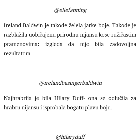
@ellefanning
Ireland Baldwin je takođe želela jarke boje. Takođe je
razblažila uobičajenu prirodnu nijansu kose ružičastim
pramenovima: izgleda da nije bila zadovoljna
rezultatom.
@irelandbasingerbaldwin
Najhrabrija je bila Hilary Duff- ona se odlučila za
hrabru nijansu i isprobala bogatu plavu boju.
@hilaryduff