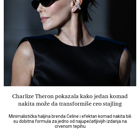
Charlize Theron pokazala kako jedan komad
nakita može da transformiše ceo stajling
Minimalistička haljina brenda Celine i efektan komad nakita bili
su dobitna formula za jedno od najupečatljivijih izdanja na
crvenom tepihu