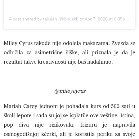
A post shared by
tallulah
(@buuski) onApr 7, 2020 at 6:05pm PDT
Miley Cyrus takođe nije odolela makazama. Zvezda se
odlučila za asimetrične šiške, ali priznala je da je
rezultat takve kreativnosti nije baš nadahnuo.
@mileycyrus
Mariah Carey jednom je pohađala kurs od 500 sati u
školi lepote i sada su joj se isplatile ove veštine. Istina,
pop diva nije rizikovala: frizuru je napravila
osmogodišnjoj kćerki, ali je koristila periku za svoje