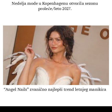
Nedelja mode u Kopenhagenu otvorila sezonu
proleće/leto 2027.
“Angel Nails” zvanično najlepši trend letnjeg manikira