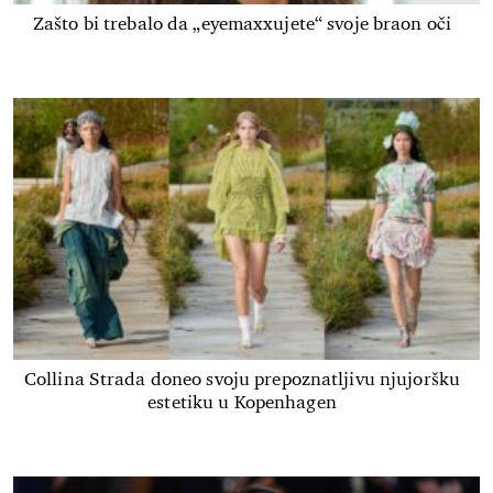
Zašto bi trebalo da „eyemaxxujete“ svoje braon oči
Collina Strada doneo svoju prepoznatljivu njujoršku
estetiku u Kopenhagen