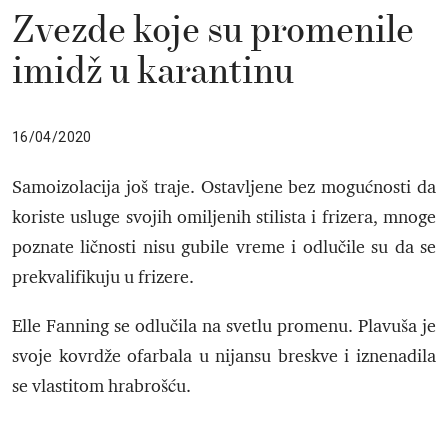
Zvezde koje su promenile
imidž u karantinu
16/04/2020
Samoizolacija još traje. Ostavljene bez mogućnosti da
koriste usluge svojih omiljenih stilista i frizera, mnoge
poznate ličnosti nisu gubile vreme i odlučile su da se
prekvalifikuju u frizere.
Elle Fanning se odlučila na svetlu promenu. Plavuša je
svoje kovrdže ofarbala u nijansu breskve i iznenadila
se vlastitom hrabrošću.