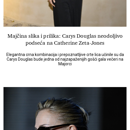
Majčina slika i prilika: Carys Douglas neodoljivo
podseća na Catherine Zeta-Jones
Elegantna crna kombinacija i prepoznatljive crte lica učinile su da
Carys Douglas bude jedna od najzapaženijih gošći gala večeri na
Majorci