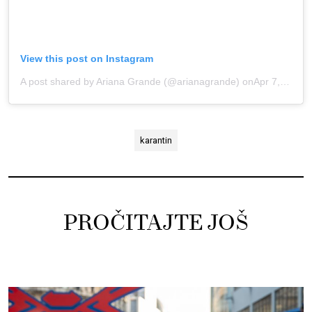
View this post on Instagram
A post shared by Ariana Grande (@arianagrande)
onApr 7, 2020 at 5:10pm PDT
karantin
PROČITAJTE JOŠ