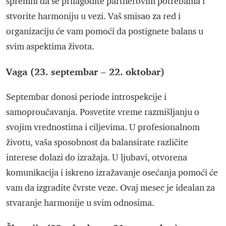
spremni da se prilagodite partnerovim potrebama i
stvorite harmoniju u vezi. Vaš smisao za red i
organizaciju će vam pomoći da postignete balans u
svim aspektima života.
Vaga (23. septembar – 22. oktobar)
Septembar donosi periode introspekcije i
samoproučavanja. Posvetite vreme razmišljanju o
svojim vrednostima i ciljevima. U profesionalnom
životu, vaša sposobnost da balansirate različite
interese dolazi do izražaja. U ljubavi, otvorena
komunikacija i iskreno izražavanje osećanja pomoći će
vam da izgradite čvrste veze. Ovaj mesec je idealan za
stvaranje harmonije u svim odnosima.