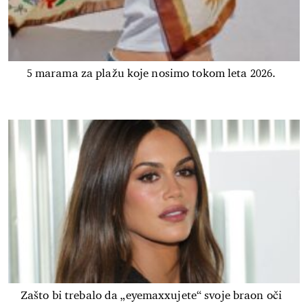
5 marama za plažu koje nosimo tokom leta 2026.
Zašto bi trebalo da „eyemaxxujete“ svoje braon oči