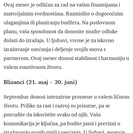
Ovaj mesec je odličan za rad na vašim finansijama i
materijalnim vrednostima. Razmislite o dugoročnim
ulaganjima ili planiranju budžeta. Na poslovnom
planu, vaša sposobnost da donosite mudre odluke
dolazi do izražaja. U ljubavi, vreme je za iskreno
izražavanje osećanja i deljenje svojih snova s
partnerom. Ovaj mesec donosi stabilnost i harmoniju u
vašem emotivnom životu.
Blizanci (21. maj – 20. juni)
Septembar donosi intenzivne promene u vašem ličnom
životu. Prilike za rast i razvoj su prisutne, pa se
potrudite da iskoristite svaku od njih. Vaša
komunikacija je ključna, pa budite jasni i precizni u
izražavanju svojih misli i osećanja. U ljubavi, moguće