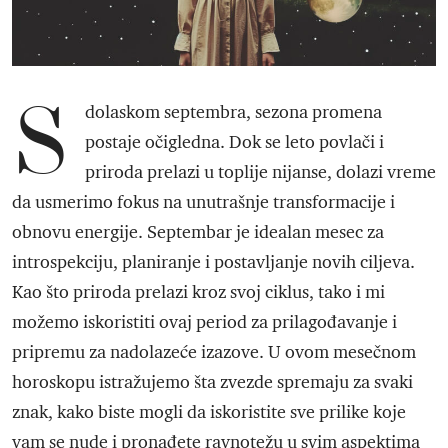
S
dolaskom septembra, sezona promena
postaje očigledna. Dok se leto povlači i
priroda prelazi u toplije nijanse, dolazi vreme
da usmerimo fokus na unutrašnje transformacije i
obnovu energije. Septembar je idealan mesec za
introspekciju, planiranje i postavljanje novih ciljeva.
Kao što priroda prelazi kroz svoj ciklus, tako i mi
možemo iskoristiti ovaj period za prilagođavanje i
pripremu za nadolazeće izazove. U ovom mesečnom
horoskopu istražujemo šta zvezde spremaju za svaki
znak, kako biste mogli da iskoristite sve prilike koje
vam se nude i pronađete ravnotežu u svim aspektima