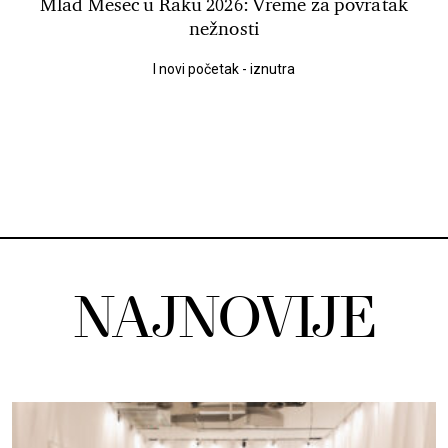
Mlad Mesec u Raku 2026: Vreme za povratak
nežnosti
I novi početak - iznutra
NAJNOVIJE