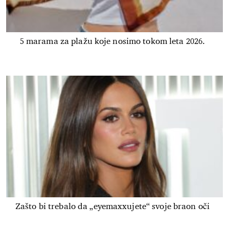
5 marama za plažu koje nosimo tokom leta 2026.
Zašto bi trebalo da „eyemaxxujete“ svoje braon oči