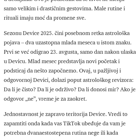
samo velikim i drastičnim gestovima. Male rutine i
rituali imaju moć da promene sve.
Sezonu Device 2025. čini posebnom retka astrološka
pojava – dva uzastopna mlada meseca u istom znaku.
Prvi se već odigrao 23. avgusta, samo dan nakon ulaska
u Devicu. Mlad mesec predstavlja novi početak i
podsticaj da nešto započnemo. Ovaj, u pažljivoj i
odgovornoj Devici, dolazi poput astrološkog revizora:
Da li je čisto? Da li je održivo? Da li donosi mir? Ako je
odgovor „ne”, vreme je za zaokret.
Jednostavnost je zapravo teritorija Device. Vredi to
zapamtiti onda kada vas TikTok ubeđuje da vam je
potrebna dvanaestostepena rutina nege ili kada