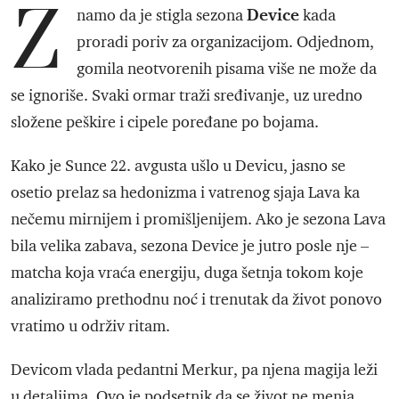
Z
Device
namo da je stigla sezona
kada
proradi poriv za organizacijom. Odjednom,
gomila neotvorenih pisama više ne može da
se ignoriše. Svaki ormar traži sređivanje, uz uredno
složene peškire i cipele poređane po bojama.
Kako je Sunce 22. avgusta ušlo u Devicu, jasno se
osetio prelaz sa hedonizma i vatrenog sjaja Lava ka
nečemu mirnijem i promišljenijem. Ako je sezona Lava
bila velika zabava, sezona Device je jutro posle nje –
matcha koja vraća energiju, duga šetnja tokom koje
analiziramo prethodnu noć i trenutak da život ponovo
vratimo u održiv ritam.
Devicom vlada pedantni Merkur, pa njena magija leži
u detaljima. Ovo je podsetnik da se život ne menja