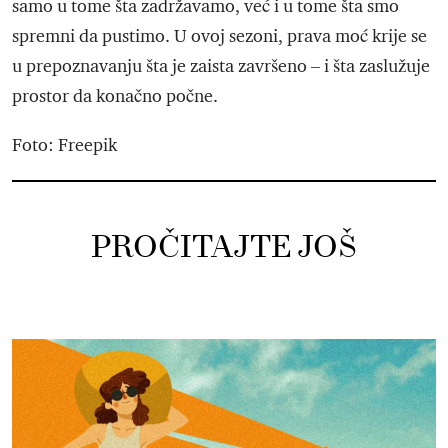
samo u tome šta zadržavamo, već i u tome šta smo
spremni da pustimo. U ovoj sezoni, prava moć krije se
u prepoznavanju šta je zaista završeno – i šta zaslužuje
prostor da konačno počne.
Foto: Freepik
PROČITAJTE JOŠ