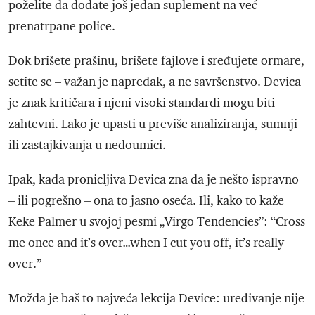
poželite da dodate još jedan suplement na već
prenatrpane police.
Dok brišete prašinu, brišete fajlove i sređujete ormare,
setite se – važan je napredak, a ne savršenstvo. Devica
je znak kritičara i njeni visoki standardi mogu biti
zahtevni. Lako je upasti u previše analiziranja, sumnji
ili zastajkivanja u nedoumici.
Ipak, kada pronicljiva Devica zna da je nešto ispravno
– ili pogrešno – ona to jasno oseća. Ili, kako to kaže
Keke Palmer u svojoj pesmi „Virgo Tendencies”: “Cross
me once and it’s over…when I cut you off, it’s really
over.”
Možda je baš to najveća lekcija Device: uređivanje nije