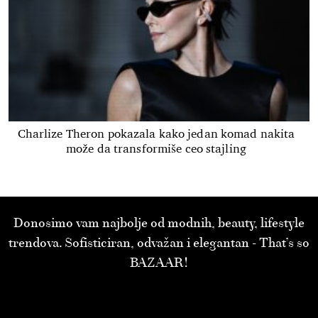
Charlize Theron pokazala kako jedan komad nakita
može da transformiše ceo stajling
Donosimo vam najbolje od modnih, beauty, lifestyle
trendova. Sofisticiran, odvažan i elegantan - That’s so
BAZAAR!