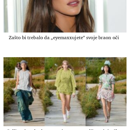
Zašto bi trebalo da „eyemaxxujete“ svoje braon oči