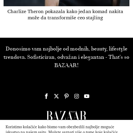
Charlize Theron pokazala kako jedan komad nakita
može da transformiše ceo stajling
Donosimo vam najbolje od modnih, beauty, lifestyle
trendova. Sofisticiran, odvažan i elegantan - That’s so
BAZAAR!
Koristimo kolačiće kako bismo vam obezbedili najbolje moguće
iskustvo na našem sajtu. Možete saznati više o tome koje kolačiće