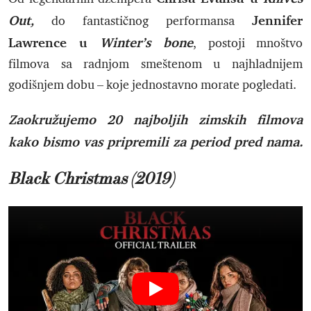
Out,
Jennifer
do fantastičnog performansa
Lawrence u
Winter’s bone
, postoji mnoštvo
filmova sa radnjom smeštenom u najhladnijem
godišnjem dobu – koje jednostavno morate pogledati.
Zaokružujemo 20 najboljih zimskih filmova
kako bismo vas pripremili za period pred nama.
Black Christmas (2019)