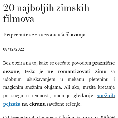
20 najboljih zimskih
filmova
Pripremite se za sezonu ušuškavanja.
08/12/2022
praznične
Bez obzira na to, kako se osećate povodom
sezone
ne romantizovati zimu
, teško je
sa
udobnim ušuškavanjem u mekanu pleteninu i
magičnim snežnim olujama. Ali ako, mrzite kretanje
gledanje
snežnih
po snegu u realnosti, onda je
pejzaža
na ekranu
savršeno rešenje.
Chrisa Evansa u
Knives
Od legendarnih džempera