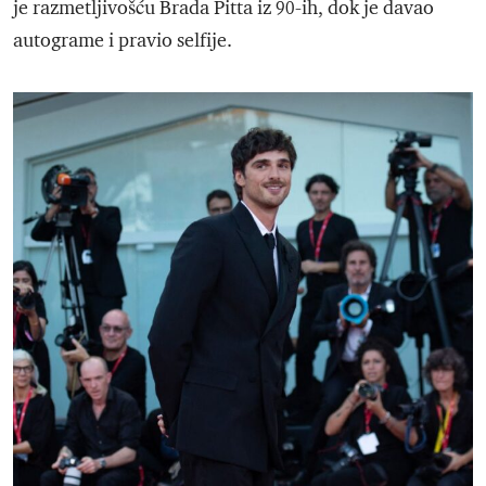
je razmetljivošću Brada Pitta iz 90-ih, dok je davao
autograme i pravio selfije.