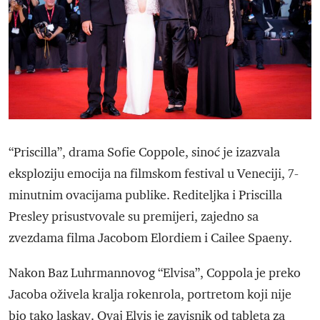
“Priscilla”, drama Sofie Coppole, sinoć je izazvala
eksploziju emocija na filmskom festival u Veneciji, 7-
minutnim ovacijama publike. Rediteljka i Priscilla
Presley prisustvovale su premijeri, zajedno sa
zvezdama filma Jacobom Elordiem i Cailee Spaeny.
Nakon Baz Luhrmannovog “Elvisa”, Coppola je preko
Jacoba oživela kralja rokenrola, portretom koji nije
bio tako laskav. Ovaj Elvis je zavisnik od tableta za