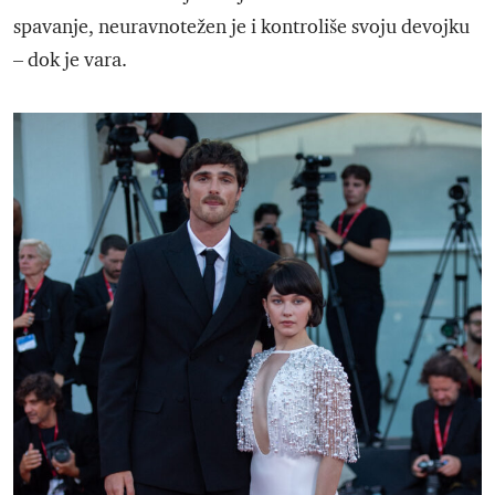
spavanje, neuravnotežen je i kontroliše svoju devojku
– dok je vara.