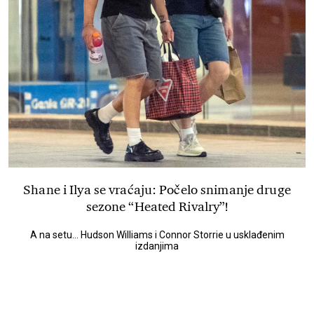
Shane i Ilya se vraćaju: Počelo snimanje druge
sezone “Heated Rivalry”!
A na setu... Hudson Williams i Connor Storrie u usklađenim
izdanjima