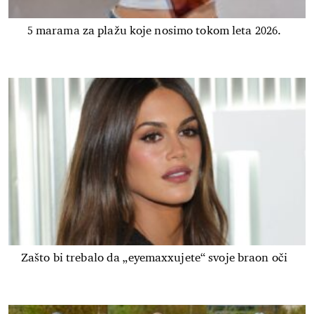
5 marama za plažu koje nosimo tokom leta 2026.
Zašto bi trebalo da „eyemaxxujete“ svoje braon oči