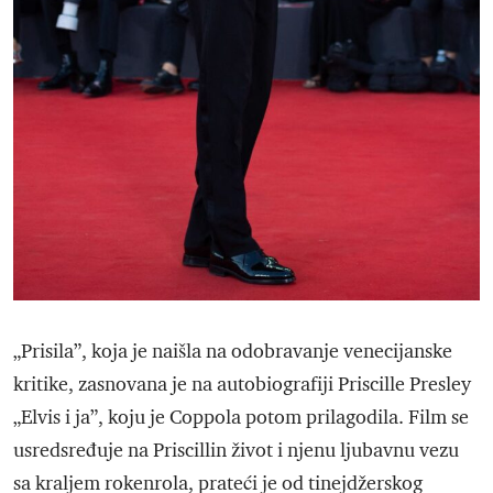
„Prisila”, koja je naišla na odobravanje venecijanske
kritike, zasnovana je na autobiografiji Priscille Presley
„Elvis i ja”, koju je Coppola potom prilagodila. Film se
usredsređuje na Priscillin život i njenu ljubavnu vezu
sa kraljem rokenrola, prateći je od tinejdžerskog