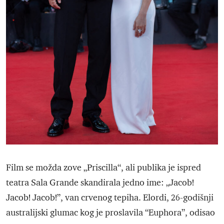
Film se možda zove „Priscilla“, ali publika je ispred
teatra Sala Grande skandirala jedno ime: „Jacob!
Jacob! Jacob!”, van crvenog tepiha. Elordi, 26-godišnji
australijski glumac kog je proslavila “Euphora”, odisao