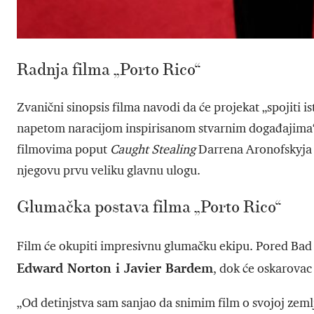
Radnja filma „Porto Rico“
Zvanični sinopsis filma navodi da će projekat „spojiti is
napetom naracijom inspirisanom stvarnim događajima“.
filmovima poput
Caught Stealing
Darrena Aronofskyja
njegovu prvu veliku glavnu ulogu.
Glumačka postava filma „Porto Rico“
Film će okupiti impresivnu glumačku ekipu. Pored Bad 
Edward Norton i Javier Bardem
, dok će oskarovac 
„Od detinjstva sam sanjao da snimim film o svojoj zemlj