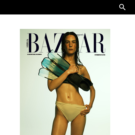
Searc
for: