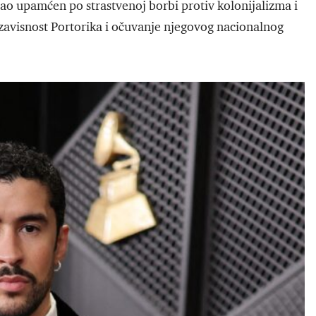
ao upamćen po strastvenoj borbi protiv kolonijalizma i
nezavisnost Portorika i očuvanje njegovog nacionalnog