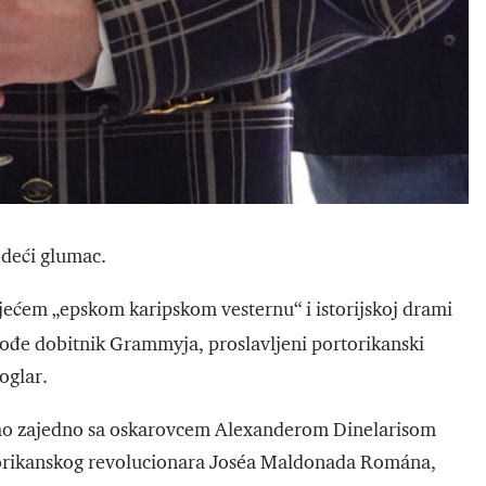
odeći glumac.
jećem „epskom karipskom vesternu“ i istorijskoj drami
akođe dobitnik Grammyja, proslavljeni portorikanski
oglar.
isao zajedno sa oskarovcem Alexanderom Dinelarisom
torikanskog revolucionara Joséa Maldonada Romána,