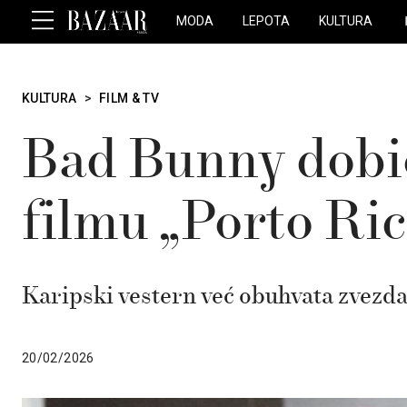
MODA
LEPOTA
KULTURA
KULTURA
>
FILM & TV
Bad Bunny dobio
filmu „Porto Ric
Karipski vestern već obuhvata zvezd
20/02/2026