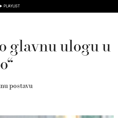
PLAYLIST
 glavnu ulogu u
o“
anu postavu