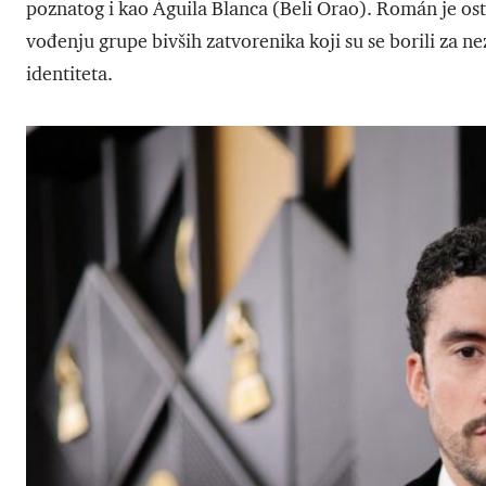
poznatog i kao Águila Blanca (Beli Orao). Román je ost
vođenju grupe bivših zatvorenika koji su se borili za 
identiteta.