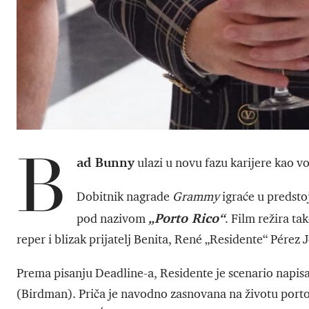
B
ad Bunny
ulazi u novu fazu karijere kao v
Dobitnik nagrade
Grammy
igraće u predsto
„Porto Rico“
pod nazivom
. Film režira t
reper i blizak prijatelj Benita, René „Residente“ Pérez J
Prema pisanju Deadline-a, Residente je scenario nap
(Birdman). Priča je navodno zasnovana na životu por