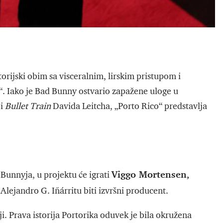
torijski obim sa visceralnim, lirskim pristupom i
 Iako je Bad Bunny ostvario zapažene uloge u
 i
Bullet Train
Davida Leitcha, „Porto Rico“ predstavlja
Viggo Mortensen,
Bunnyja, u projektu će igrati
Alejandro G. Iñárritu biti izvršni producent.
i. Prava istorija Portorika oduvek je bila okružena