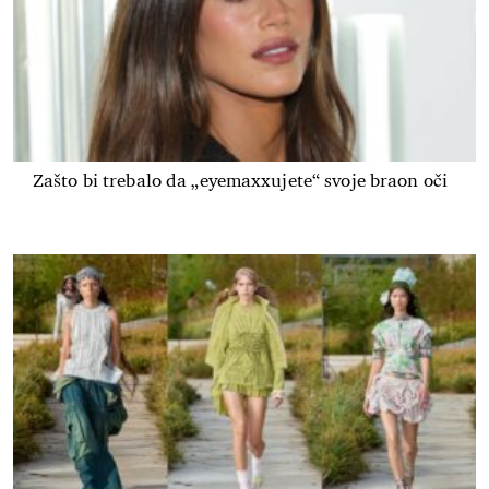
Zašto bi trebalo da „eyemaxxujete“ svoje braon oči