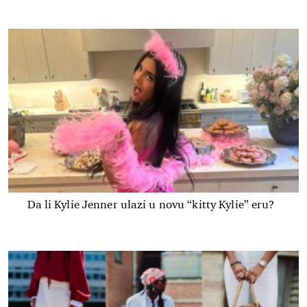
Da li Kylie Jenner ulazi u novu “kitty Kylie” eru?