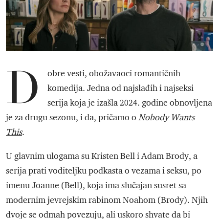
D
obre vesti, obožavaoci romantičnih
komedija. Jedna od najslađih i najseksi
serija koja je izašla 2024. godine obnovljena
je za drugu sezonu, i da, pričamo o
Nobody Wants
This
.
U glavnim ulogama su Kristen Bell i Adam Brody, a
serija prati voditeljku podkasta o vezama i seksu, po
imenu Joanne (Bell), koja ima slučajan susret sa
modernim jevrejskim rabinom Noahom (Brody). Njih
dvoje se odmah povezuju, ali uskoro shvate da bi