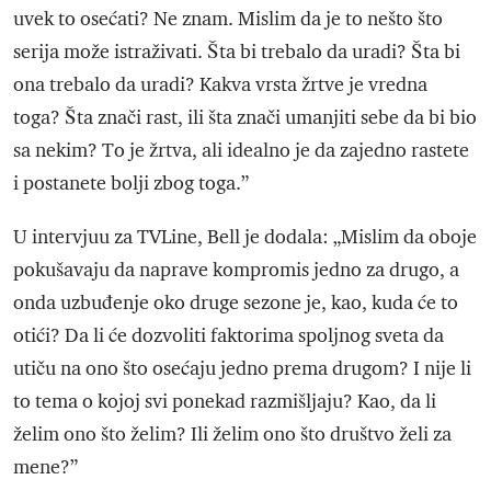
uvek to osećati? Ne znam. Mislim da je to nešto što
serija može istraživati. Šta bi trebalo da uradi? Šta bi
ona trebalo da uradi? Kakva vrsta žrtve je vredna
toga? Šta znači rast, ili šta znači umanjiti sebe da bi bio
sa nekim? To je žrtva, ali idealno je da zajedno rastete
i postanete bolji zbog toga.”
U intervjuu za TVLine, Bell je dodala: „Mislim da oboje
pokušavaju da naprave kompromis jedno za drugo, a
onda uzbuđenje oko druge sezone je, kao, kuda će to
otići? Da li će dozvoliti faktorima spoljnog sveta da
utiču na ono što osećaju jedno prema drugom? I nije li
to tema o kojoj svi ponekad razmišljaju? Kao, da li
želim ono što želim? Ili želim ono što društvo želi za
mene?”