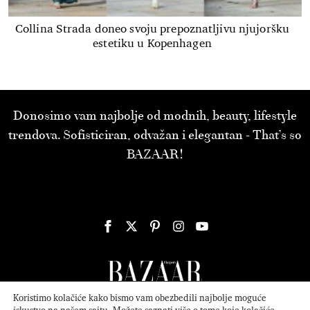
Collina Strada doneo svoju prepoznatljivu njujoršku
estetiku u Kopenhagen
Donosimo vam najbolje od modnih, beauty, lifestyle
trendova. Sofisticiran, odvažan i elegantan - That’s so
BAZAAR!
Koristimo kolačiće kako bismo vam obezbedili najbolje moguće