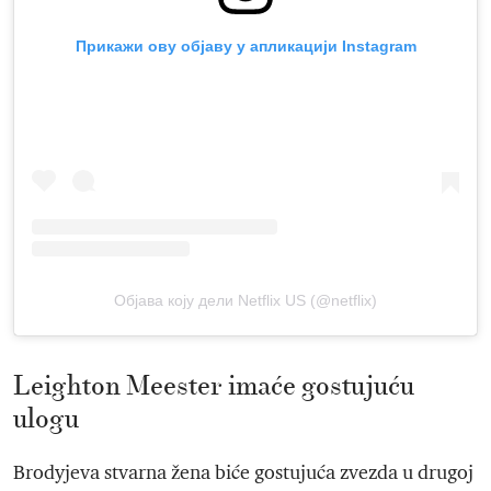
Прикажи ову објаву у апликацији Instagram
Објава коју дели Netflix US (@netflix)
Leighton Meester imaće gostujuću
ulogu
Brodyjeva stvarna žena biće gostujuća zvezda u drugoj