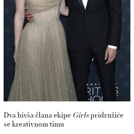
Dva bivša člana ekipe
Girls
pridružiće
se kreativnom timu