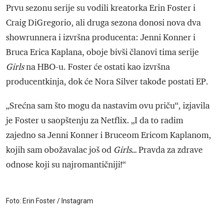
Prvu sezonu serije su vodili kreatorka Erin Foster i
Craig DiGregorio, ali druga sezona donosi nova dva
showrunnera i izvršna producenta: Jenni Konner i
Bruca Erica Kaplana, oboje bivši članovi tima serije
Girls
na HBO-u. Foster će ostati kao izvršna
producentkinja, dok će Nora Silver takođe postati EP.
„Srećna sam što mogu da nastavim ovu priču“, izjavila
je Foster u saopštenju za Netflix. „I da to radim
zajedno sa Jenni Konner i Bruceom Ericom Kaplanom,
kojih sam obožavalac još od
Girls
… Pravda za zdrave
odnose koji su najromantičniji!“
Foto: Erin Foster / Instagram