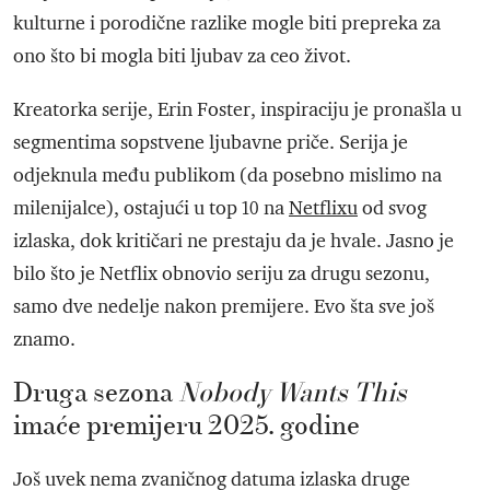
kulturne i porodične razlike mogle biti prepreka za
ono što bi mogla biti ljubav za ceo život.
Kreatorka serije, Erin Foster, inspiraciju je pronašla u
segmentima sopstvene ljubavne priče. Serija je
odjeknula među publikom (da posebno mislimo na
milenijalce), ostajući u top 10 na
Netflixu
od svog
izlaska, dok kritičari ne prestaju da je hvale. Jasno je
bilo što je Netflix obnovio seriju za drugu sezonu,
samo dve nedelje nakon premijere. Evo šta sve još
znamo.
Druga sezona
Nobody Wants This
imaće premijeru 2025. godine
Još uvek nema zvaničnog datuma izlaska druge