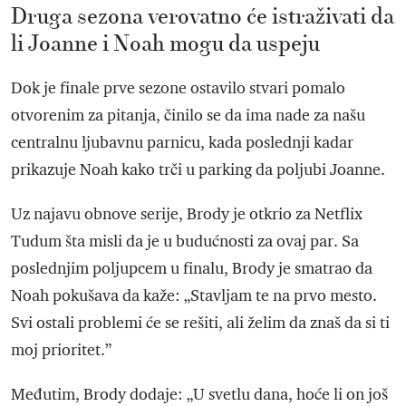
Druga sezona verovatno će istraživati da
li Joanne i Noah mogu da uspeju
Dok je finale prve sezone ostavilo stvari pomalo
otvorenim za pitanja, činilo se da ima nade za našu
centralnu ljubavnu parnicu, kada poslednji kadar
prikazuje Noah kako trči u parking da poljubi Joanne.
Uz najavu obnove serije, Brody je otkrio za Netflix
Tudum šta misli da je u budućnosti za ovaj par. Sa
poslednjim poljupcem u finalu, Brody je smatrao da
Noah pokušava da kaže: „Stavljam te na prvo mesto.
Svi ostali problemi će se rešiti, ali želim da znaš da si ti
moj prioritet.”
Međutim, Brody dodaje: „U svetlu dana, hoće li on još