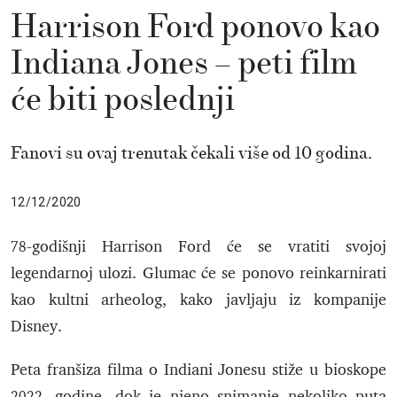
Harrison Ford ponovo kao
Indiana Jones – peti film
će biti poslednji
Fanovi su ovaj trenutak čekali više od 10 godina.
12/12/2020
78-godišnji Harrison Ford će se vratiti svojoj
legendarnoj ulozi. Glumac će se ponovo reinkarnirati
kao kultni arheolog, kako javljaju iz kompanije
Disney.
Peta franšiza filma o Indiani Jonesu stiže u bioskope
2022. godine, dok je njeno snimanje nekoliko puta