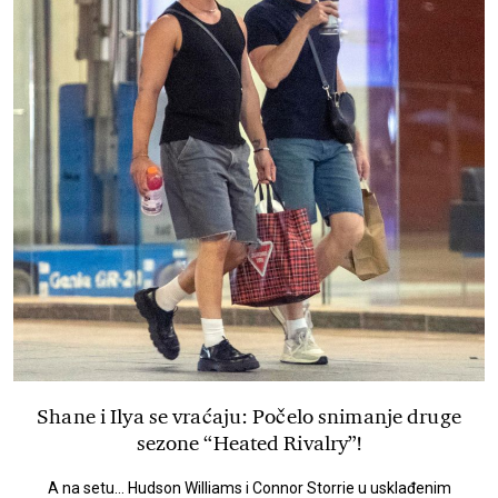
Shane i Ilya se vraćaju: Počelo snimanje druge
sezone “Heated Rivalry”!
A na setu... Hudson Williams i Connor Storrie u usklađenim