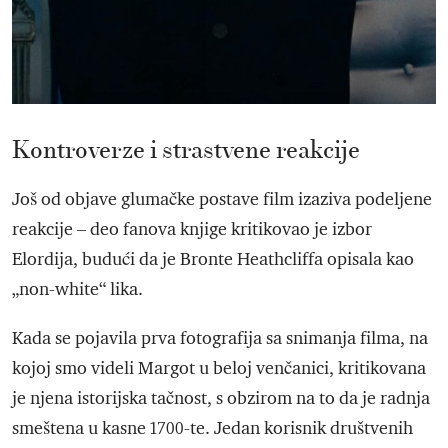
Kontroverze i strastvene reakcije
Još od objave glumačke postave film izaziva podeljene
reakcije – deo fanova knjige kritikovao je izbor
Elordija, budući da je Bronte Heathcliffa opisala kao
„non-white“ lika.
Kada se pojavila prva fotografija sa snimanja filma, na
kojoj smo videli Margot u beloj venčanici, kritikovana
je njena istorijska tačnost, s obzirom na to da je radnja
smeštena u kasne 1700-te. Jedan korisnik društvenih