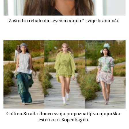
Zašto bi trebalo da „eyemaxxujete“ svoje braon oči
Collina Strada doneo svoju prepoznatljivu njujoršku
estetiku u Kopenhagen