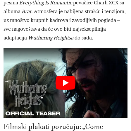
pesma
Everything Is Romantic
pevačice Charli XCX sa
albuma
Brat
. Atmosfera je nabijena strašću i tenzijom,
uz mnoštvo krupnih kadrova i zavodljivih pogleda –
sve nagoveštava da će ovo biti najseksepilnija
adaptacija
Wuthering Heightsa
do sada.
Filmski plakati poručuju: „Come