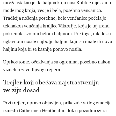
mreža istakao je da haljina koju nosi Robbie nije samo
modernog kroja, već je i bela, posebna venčanica.
Tradicija nošenja posebne, bele venčanice počela je
tek nakon venčanja kraljice Viktorije, koja je taj trend
pokrenula svojom belom haljinom. Pre toga, mlade su
uglavnom nosile najbolju haljinu koju su imale ili novu
haljinu koja bi se kasnije ponovo nosila.
Uprkos tome, očekivanja su ogromna, posebno nakon
vizuelno zavodljivog trejlera.
Trejler koji obećava najstrastveniju
verziju dosad
Prvi trejler, upravo objavljen, prikazuje vrtlog emocija
između Catherine i Heathcliffa, dok u pozadini svira