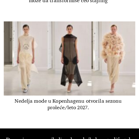
može da transformiše ceo stajling
Nedelja mode u Kopenhagenu otvorila sezonu
proleće/leto 2027.