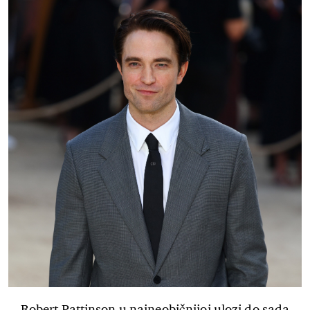
Robert Pattinson u najneobičnijoj ulozi do sada