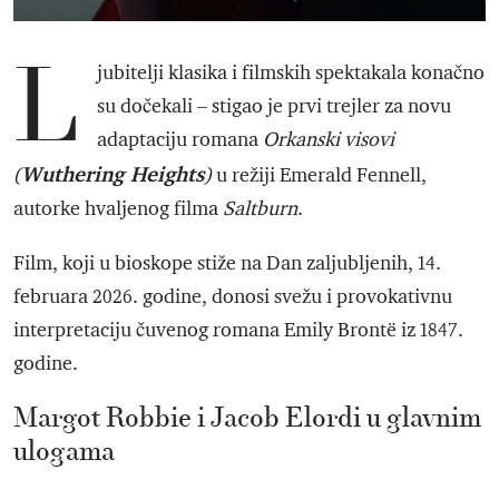
L
jubitelji klasika i filmskih spektakala konačno
su dočekali – stigao je prvi trejler za novu
adaptaciju romana
Orkanski visovi
Wuthering Heights
(
)
u režiji Emerald Fennell,
autorke hvaljenog filma
Saltburn
.
Film, koji u bioskope stiže na Dan zaljubljenih, 14.
februara 2026. godine, donosi svežu i provokativnu
interpretaciju čuvenog romana Emily Brontë iz 1847.
godine.
Margot Robbie i Jacob Elordi u glavnim
ulogama