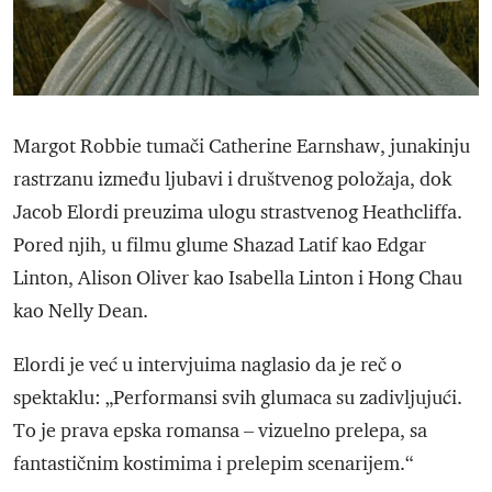
Margot Robbie tumači Catherine Earnshaw, junakinju
rastrzanu između ljubavi i društvenog položaja, dok
Jacob Elordi preuzima ulogu strastvenog Heathcliffa.
Pored njih, u filmu glume Shazad Latif kao Edgar
Linton, Alison Oliver kao Isabella Linton i Hong Chau
kao Nelly Dean.
Elordi je već u intervjuima naglasio da je reč o
spektaklu: „Performansi svih glumaca su zadivljujući.
To je prava epska romansa – vizuelno prelepa, sa
fantastičnim kostimima i prelepim scenarijem.“