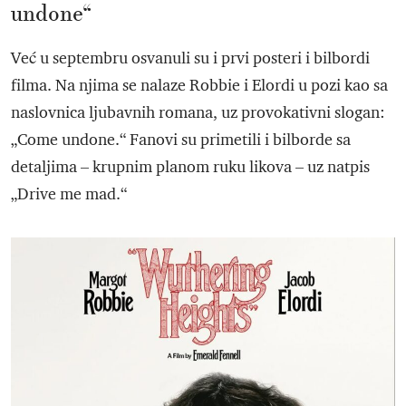
undone“
Već u septembru osvanuli su i prvi posteri i bilbordi
filma. Na njima se nalaze Robbie i Elordi u pozi kao sa
naslovnica ljubavnih romana, uz provokativni slogan:
„Come undone.“ Fanovi su primetili i bilborde sa
detaljima – krupnim planom ruku likova – uz natpis
„Drive me mad.“