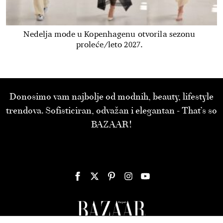
Nedelja mode u Kopenhagenu otvorila sezonu
proleće/leto 2027.
Donosimo vam najbolje od modnih, beauty, lifestyle
trendova. Sofisticiran, odvažan i elegantan - That’s so
BAZAAR!