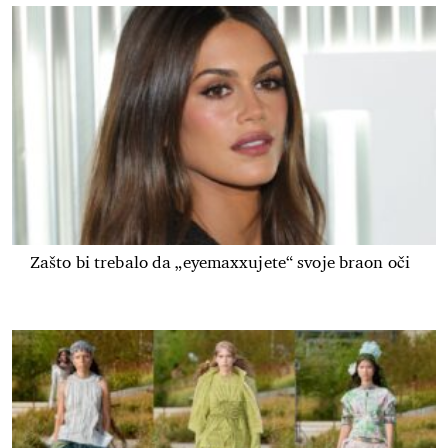
Zašto bi trebalo da „eyemaxxujete“ svoje braon oči