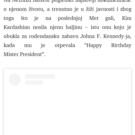
Na Netflixu možete pogledati najnoviji dokumentarac
o njenom životu, a trenutno je u žiži javnosti i zbog
toga što je na poslednjoj Met gali, Kim
Kardashian nosila njenu haljinu – istu onu koju je
obukla za rođendansku zabavu Johna F. Kennedy-ja,
kada mu je otpevala “Happy Birthday
Mister President”.