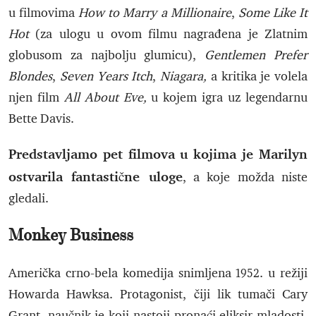
u filmovima
How to Marry a Millionaire
,
Some Like It
Hot
(za ulogu u ovom filmu nagrađena je Zlatnim
globusom za najbolju glumicu),
Gentlemen Prefer
Blondes
,
Seven Years Itch
,
Niagara,
a kritika je volela
njen film
All About Eve,
u kojem igra uz legendarnu
Bette Davis.
Predstavljamo pet filmova u kojima je Marilyn
ostvarila fantastične uloge
, a koje možda niste
gledali.
Monkey Business
Američka crno-bela komedija snimljena 1952. u režiji
Howarda Hawksa. Protagonist, čiji lik tumači Cary
Grant, naučnik je koji nastoji pronaći eliksir mladosti,