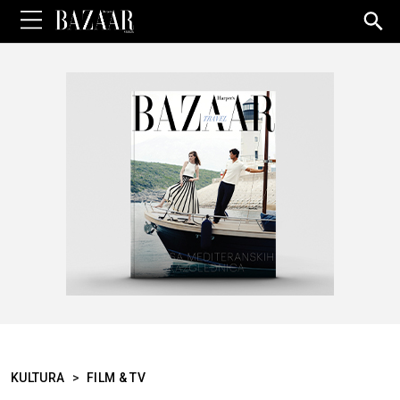
Sea
for:
KULTURA
>
FILM & TV