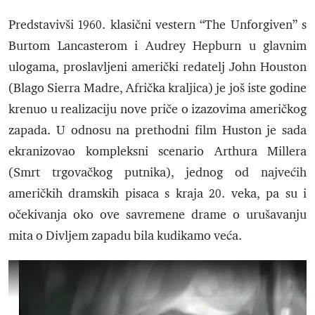
Predstavivši 1960. klasični vestern “The Unforgiven” s
Burtom Lancasterom i Audrey Hepburn u glavnim
ulogama, proslavljeni američki redatelj John Houston
(Blago Sierra Madre, Afrička kraljica) je još iste godine
krenuo u realizaciju nove priče o izazovima američkog
zapada. U odnosu na prethodni film Huston je sada
ekranizovao kompleksni scenario Arthura Millera
(Smrt trgovačkog putnika), jednog od najvećih
američkih dramskih pisaca s kraja 20. veka, pa su i
očekivanja oko ove savremene drame o urušavanju
mita o Divljem zapadu bila kudikamo veća.