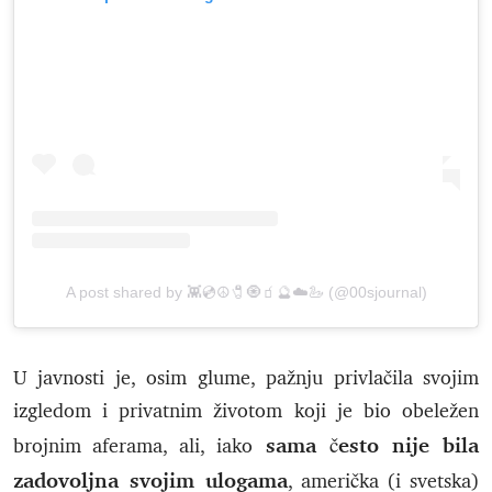
A post shared by 👾💿☮🧷🧿🧃🔮☁️🦢 (@00sjournal)
U javnosti je, osim glume, pažnju privlačila svojim
izgledom i privatnim životom koji je bio obeležen
sama često nije bila
brojnim aferama, ali, iako
zadovoljna svojim ulogama
, američka (i svetska)