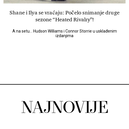
Shane i Ilya se vraćaju: Počelo snimanje druge
sezone “Heated Rivalry”!
A na setu... Hudson Williams i Connor Storrie u usklađenim
izdanjima
NAJNOVIJE