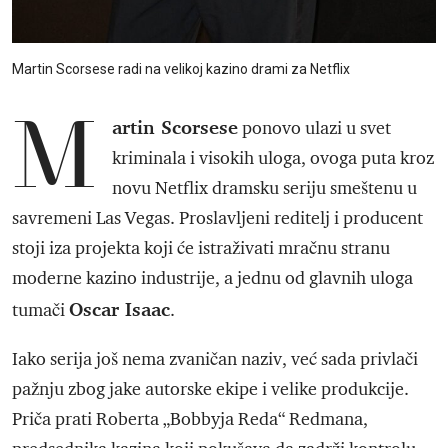
Martin Scorsese radi na velikoj kazino drami za Netflix
M
artin Scorsese
ponovo ulazi u svet
kriminala i visokih uloga, ovoga puta kroz
novu Netflix dramsku seriju smeštenu u
savremeni Las Vegas. Proslavljeni reditelj i producent
stoji iza projekta koji će istraživati mračnu stranu
moderne kazino industrije, a jednu od glavnih uloga
Oscar Isaac
tumači
.
Iako serija još nema zvaničan naziv, već sada privlači
pažnju zbog jake autorske ekipe i velike produkcije.
Priča prati Roberta „Bobbyja Reda“ Redmana,