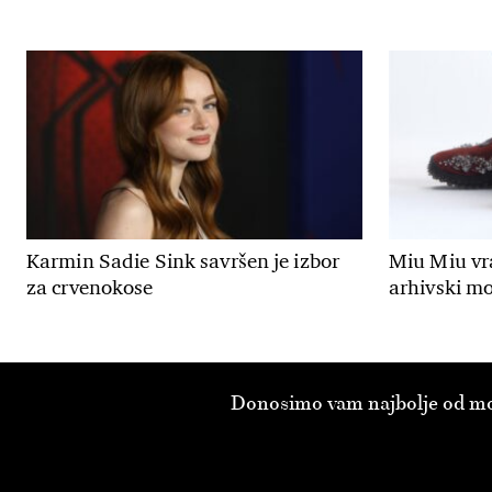
Karmin Sadie Sink savršen je izbor
Miu Miu vr
za crvenokose
arhivski mod
Donosimo vam najbolje od modn