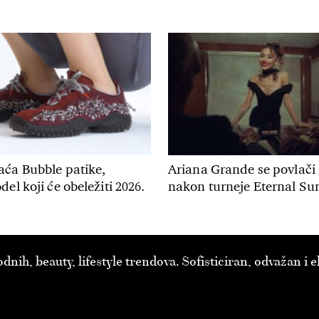
aća Bubble patike,
Ariana Grande se povlači 
el koji će obeležiti 2026.
nakon turneje Eternal Su
ih, beauty, lifestyle trendova. Sofisticiran, odvažan i