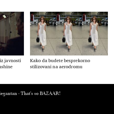
iz javnosti
Kako da budete besprekorno
nshine
stilizovani na aerodromu
 elegantan - That’s so BAZAAR!