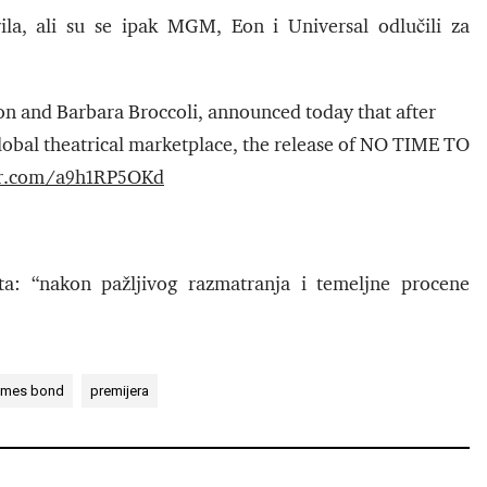
rila, ali su se ipak MGM, Eon i Universal odlučili za
n and Barbara Broccoli, announced today that after
global theatrical marketplace, the release of NO TIME TO
ter.com/a9h1RP5OKd
a: “nakon pažljivog razmatranja i temeljne procene
ames bond
premijera