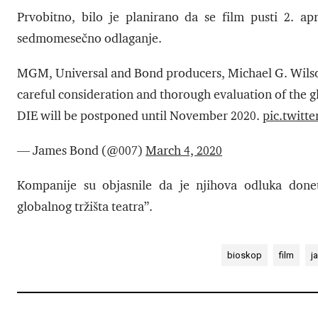
Prvobitno, bilo je planirano da se film pusti 2. ap
sedmomesečno odlaganje.
MGM, Universal and Bond producers, Michael G. Wilso
careful consideration and thorough evaluation of the 
DIE will be postponed until November 2020.
pic.twit
— James Bond (@007)
March 4, 2020
Kompanije su objasnile da je njihova odluka donet
globalnog tržišta teatra”.
bioskop
film
j