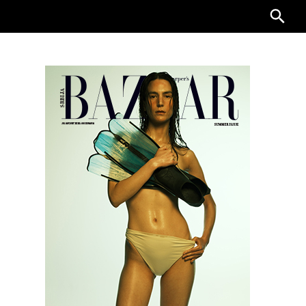
Searc
for: