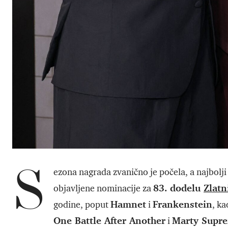
S
ezona nagrada zvanično je počela, a najbolji
83. dodelu
Zlatn
objavljene nominacije za
Hamnet
Frankenstein
godine, poput
i
, ka
One Battle After Another
Marty Supr
i