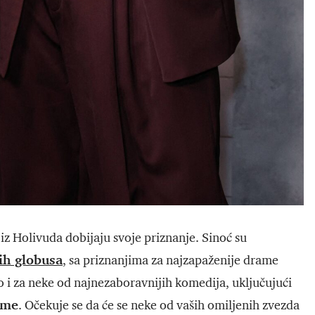
 iz Holivuda dobijaju svoje priznanje. Sinoć su
ih globusa
, sa priznanjima za najzapaženije drame
o i za neke od najnezaboravnijih komedija, uključujući
eme
. Očekuje se da će se neke od vaših omiljenih zvezda