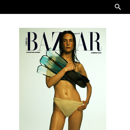
Searc
for: