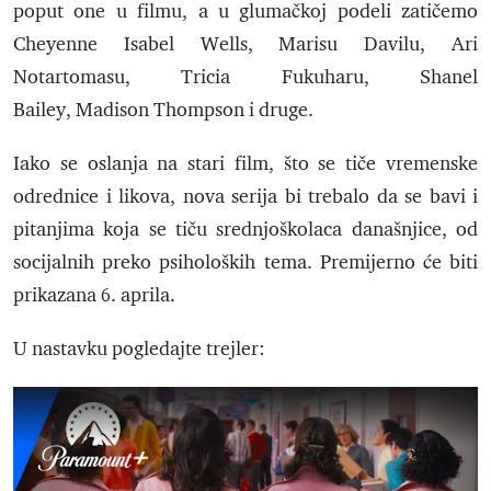
poput one u filmu, a u glumačkoj podeli zatičemo
Cheyenne Isabel Wells, Marisu Davilu, Ari
Notartomasu, Tricia Fukuharu, Shanel
Bailey, Madison Thompson i druge.
Iako se oslanja na stari film, što se tiče vremenske
odrednice i likova, nova serija bi trebalo da se bavi i
pitanjima koja se tiču srednjoškolaca današnjice, od
socijalnih preko psiholoških tema. Premijerno će biti
prikazana 6. aprila.
U nastavku pogledajte trejler: