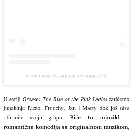
A post shared by 𝐆𝐑𝐄𝐀𝐒𝐄 (@grease.1978)
U seriji
Grease: The Rise of the Pink Ladies
zatičemo
junakinje Rizzo, Frenchy, Jan i Marty dok još nisu
Biće to mjuzikl –
oformile svoju grupu.
romantična komedija sa originalnom muzikom
,