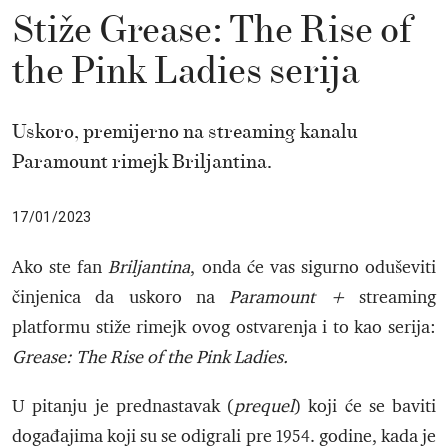
Stiže Grease: The Rise of
the Pink Ladies serija
Uskoro, premijerno na streaming kanalu
Paramount rimejk Briljantina.
17/01/2023
Ako ste fan
Briljantina
, onda će vas sigurno oduševiti
činjenica da uskoro na
Paramount +
streaming
platformu stiže rimejk ovog ostvarenja i to kao serija:
Grease: The Rise of the Pink Ladies.
U pitanju je prednastavak (
prequel
) koji će se baviti
događajima koji su se odigrali pre 1954. godine, kada je