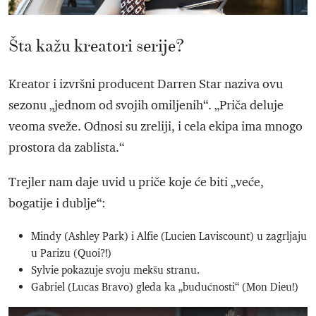
Šta kažu kreatori serije?
Kreator i izvršni producent Darren Star naziva ovu
sezonu „jednom od svojih omiljenih“. „Priča deluje
veoma sveže. Odnosi su zreliji, i cela ekipa ima mnogo
prostora da zablista.“
Trejler nam daje uvid u priče koje će biti „veće,
bogatije i dublje“:
Mindy (Ashley Park) i Alfie (Lucien Laviscount) u zagrljaju
u Parizu (Quoi?!)
Sylvie pokazuje svoju mekšu stranu.
Gabriel (Lucas Bravo) gleda ka „budućnosti“ (Mon Dieu!)