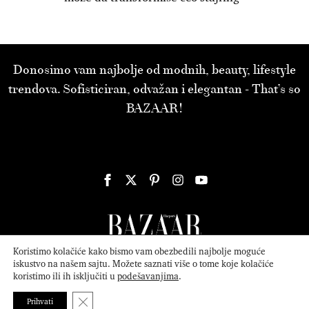
Donosimo vam najbolje od modnih, beauty, lifestyle
trendova. Sofisticiran, odvažan i elegantan - That’s so
BAZAAR!
Koristimo kolačiće kako bismo vam obezbedili najbolje moguće
iskustvo na našem sajtu. Možete saznati više o tome koje kolačiće
koristimo ili ih isključiti u
podešavanjima
.
© 2026
ATTICA MEDIA
Serbia, Inc. All Rights Reserved.
Politika
privatnosti
.
Close GDPR Cookie Banner
Prihvati