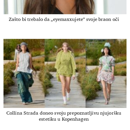
Zašto bi trebalo da „eyemaxxujete“ svoje braon oči
Collina Strada doneo svoju prepoznatljivu njujoršku
estetiku u Kopenhagen