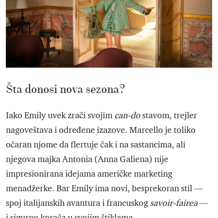
Šta donosi nova sezona?
Iako Emily uvek zrači svojim
can-do
stavom, trejler
nagoveštava i određene izazove. Marcello je toliko
očaran njome da flertuje čak i na sastancima, ali
njegova majka Antonia (Anna Galiena) nije
impresionirana idejama američke marketing
menadžerke. Bar Emily ima novi, besprekoran stil —
spoj italijanskih avantura i francuskog
savoir-fairea
—
i sigurno korača u svojim štiklama.