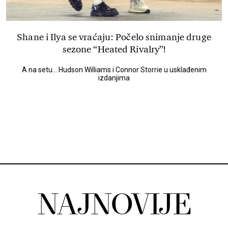
Shane i Ilya se vraćaju: Počelo snimanje druge
sezone “Heated Rivalry”!
A na setu... Hudson Williams i Connor Storrie u usklađenim
izdanjima
NAJNOVIJE