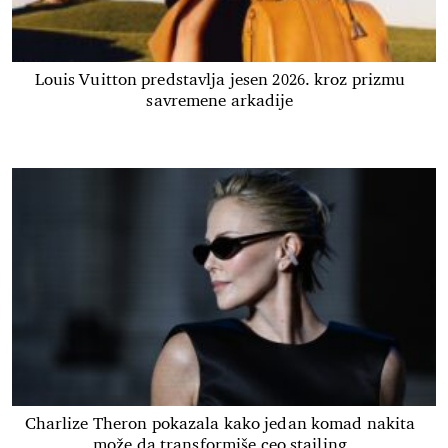
Louis Vuitton predstavlja jesen 2026. kroz prizmu
savremene arkadije
Charlize Theron pokazala kako jedan komad nakita
može da transformiše ceo stajling