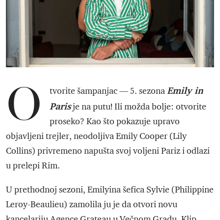
O
Emily in
tvorite šampanjac — 5. sezona
Paris
je na putu! Ili možda bolje: otvorite
proseko? Kao što pokazuje upravo
objavljeni trejler, neodoljiva Emily Cooper (Lily
Collins) privremeno napušta svoj voljeni Pariz i odlazi
u prelepi Rim.
U prethodnoj sezoni, Emilyina šefica Sylvie (Philippine
Leroy-Beaulieu) zamolila ju je da otvori novu
kancelariju Agence Grateau u Večnom Gradu. Klip