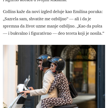
Collins kaže da novi izgled deluje kao Emilina poruka:
„Sazrela sam, shvatite me ozbiljno“ — ali i da je
spremna da život uzme manje ozbiljno. „Kao da pušta
— i bukvalno i figurativno — deo tereta koji je nosila.“