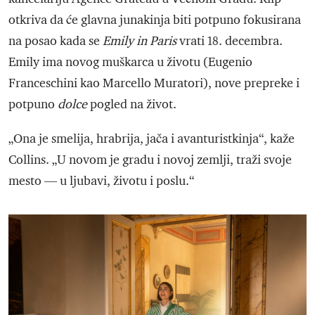
otkriva da će glavna junakinja biti potpuno fokusirana
na posao kada se
Emily in Paris
vrati 18. decembra.
Emily ima novog muškarca u životu (Eugenio
Franceschini kao Marcello Muratori), nove prepreke i
potpuno
dolce
pogled na život.
„Ona je smelija, hrabrija, jača i avanturistkinja“, kaže
Collins. „U novom je gradu i novoj zemlji, traži svoje
mesto — u ljubavi, životu i poslu.“