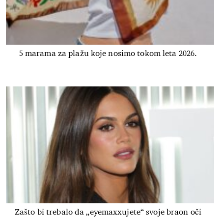
5 marama za plažu koje nosimo tokom leta 2026.
Zašto bi trebalo da „eyemaxxujete“ svoje braon oči