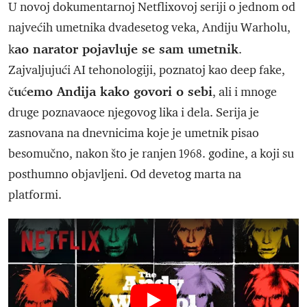
U novoj dokumentarnoj Netflixovoj seriji o jednom od
najvećih umetnika dvadesetog veka, Andiju Warholu,
ao narator pojavluje se sam umetnik
k
.
Zajvaljujući AI tehonologiji, poznatoj kao deep fake,
čućemo Andija kako govori o sebi
, ali i mnoge
druge poznavaoce njegovog lika i dela. Serija je
zasnovana na dnevnicima koje je umetnik pisao
besomučno, nakon što je ranjen 1968. godine, a koji su
posthumno objavljeni. Od devetog marta na
platformi.