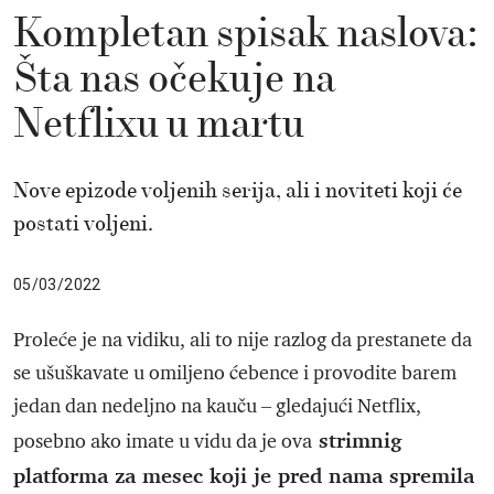
Kompletan spisak naslova:
Šta nas očekuje na
Netflixu u martu
Nove epizode voljenih serija, ali i noviteti koji će
postati voljeni.
05/03/2022
Proleće je na vidiku, ali to nije razlog da prestanete da
se ušuškavate u omiljeno ćebence i provodite barem
jedan dan nedeljno na kauču – gledajući Netflix,
strimnig
posebno ako imate u vidu da je ova
platforma za mesec koji je pred nama spremila