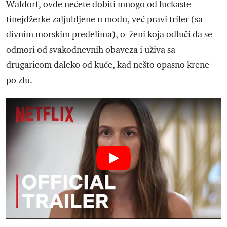
Waldorf, ovde nećete dobiti mnogo od luckaste
tinejdžerke zaljubljene u modu, već pravi triler (sa
divnim morskim predelima), o ženi koja odluči da se
odmori od svakodnevnih obaveza i uživa sa
drugaricom daleko od kuće, kad nešto opasno krene
po zlu.