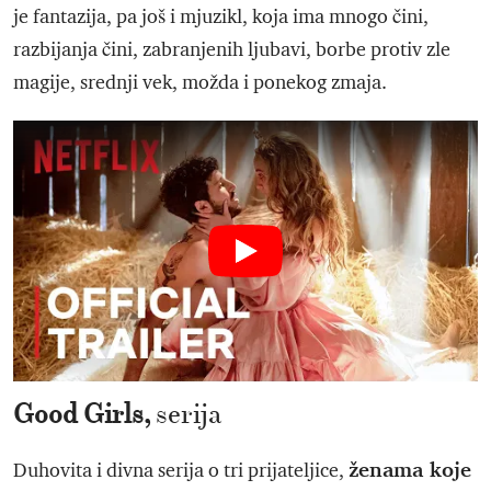
je fantazija, pa još i mjuzikl, koja ima mnogo čini,
razbijanja čini, zabranjenih ljubavi, borbe protiv zle
magije, srednji vek, možda i ponekog zmaja.
Good Girls,
serija
ženama koje
Duhovita i divna serija o tri prijateljice,