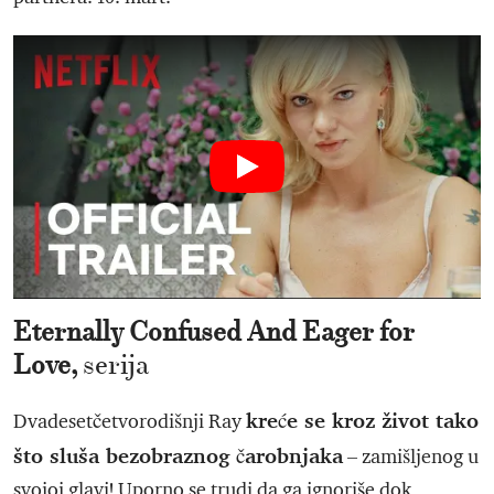
Eternally Confused And Eager for
Love,
serija
kreće se kroz život tako
Dvadesetčetvorodišnji Ray
što sluša bezobraznog čarobnjaka
– zamišljenog u
svojoj glavi! Uporno se trudi da ga ignoriše dok