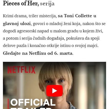
Pieces of Her,
serija
sa Toni Collette u
Krimi drama, triler misterija,
glavnoj ulozi
, govori o mladoj ženi koja, nakon što se
dogodi agresorski napad u malom gradu u kojem živi,
a potom i serija čudnih događaja, pokušava da spoji
delove pazla i konačno otkrije istinu o svojoj majci.
Gledajte na Netflixu od 6. marta
.