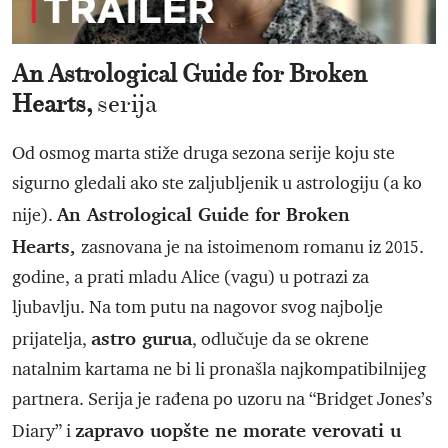
An Astrological Guide for Broken
Hearts,
serija
Od osmog marta stiže druga sezona serije koju ste
sigurno gledali ako ste zaljubljenik u astrologiju (a ko
An Astrological Guide for Broken
nije).
Hearts,
zasnovana je na istoimenom romanu iz 2015.
godine, a prati mladu Alice (vagu) u potrazi za
ljubavlju. Na tom putu na nagovor svog najbolje
astro gurua
prijatelja,
, odlučuje da se okrene
natalnim kartama ne bi li pronašla najkompatibilnijeg
partnera. Serija je rađena po uzoru na “Bridget Jones’s
zapravo uopšte ne morate verovati u
Diary” i