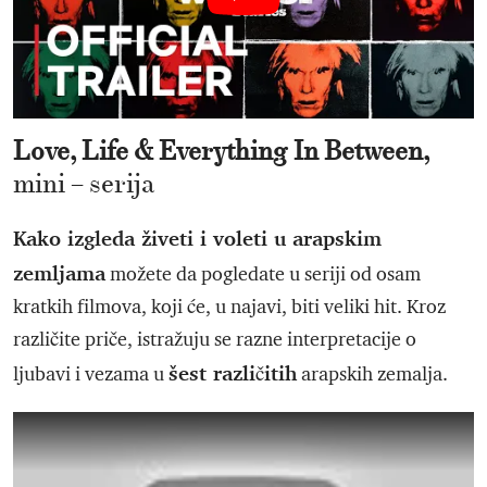
Love, Life & Everything In Between,
mini – serija
Kako izgleda živeti i voleti u arapskim
zemljama
možete da pogledate u seriji od osam
kratkih filmova, koji će, u najavi, biti veliki hit. Kroz
različite priče, istražuju se razne interpretacije o
šest različitih
ljubavi i vezama u
arapskih zemalja.