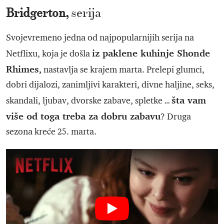
Bridgerton,
serija
Svojevremeno jedna od najpopularnijih serija na
iz paklene kuhinje Shonde
Netflixu, koja je došla
Rhimes,
nastavlja se krajem marta. Prelepi glumci,
dobri dijalozi, zanimljivi karakteri, divne haljine, seks,
šta vam
skandali, ljubav, dvorske zabave, spletke …
više od toga treba za dobru zabavu
? Druga
sezona kreće 25. marta.