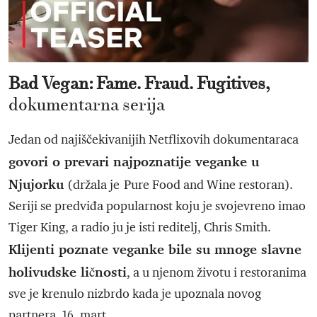
Bad Vegan: Fame. Fraud. Fugitives,
dokumentarna serija
Jedan od najiščekivanijih Netflixovih dokumentaraca
govori o prevari najpoznatije veganke u
Njujorku
(držala je
Pure Food and Wine restoran).
Seriji se predviđa popularnost koju je svojevreno imao
Tiger King, a radio ju je isti reditelj, Chris Smith.
Klijenti poznate veganke bile su mnoge slavne
holivudske ličnosti
, a u njenom životu i restoranima
sve je krenulo nizbrdo kada je upoznala novog
partnera. 16. mart.