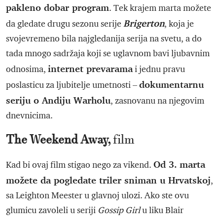
pakleno dobar program
. Tek krajem marta možete
Brigerton
da gledate drugu sezonu serije
, koja je
svojevremeno bila najgledanija serija na svetu, a do
tada mnogo sadržaja koji se uglavnom bavi ljubavnim
internet prevarama
odnosima,
i jednu pravu
dokumentarnu
poslasticu za ljubitelje umetnosti –
seriju o Andiju Warholu
, zasnovanu na njegovim
dnevnicima.
The Weekend Away,
film
Od 3. marta
Kad bi ovaj film stigao nego za vikend.
možete da pogledate triler sniman u Hrvatskoj
,
sa Leighton Meester u glavnoj ulozi. Ako ste ovu
glumicu zavoleli u seriji
Gossip Girl
u liku Blair