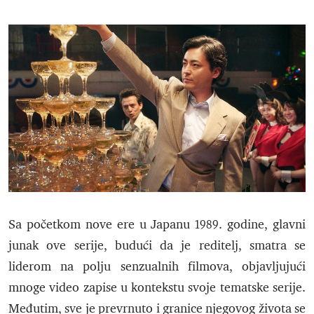
Sa početkom nove ere u Japanu 1989. godine, glavni
junak ove serije, budući da je reditelj, smatra se
liderom na polju senzualnih filmova, objavljujući
mnoge video zapise u kontekstu svoje tematske serije.
Međutim, sve je prevrnuto i granice njegovog života se