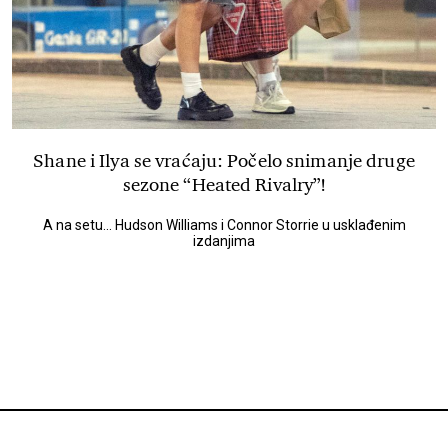
Shane i Ilya se vraćaju: Počelo snimanje druge
sezone “Heated Rivalry”!
A na setu... Hudson Williams i Connor Storrie u usklađenim
izdanjima