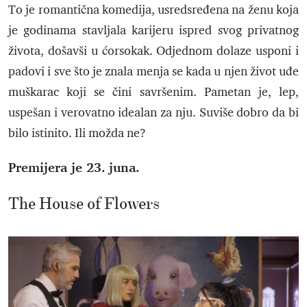
To je romantična komedija, usredsređena na ženu koja
je godinama stavljala karijeru ispred svog privatnog
života, došavši u ćorsokak. Odjednom dolaze usponi i
padovi i sve što je znala menja se kada u njen život uđe
muškarac koji se čini savršenim. Pametan je, lep,
uspešan i verovatno idealan za nju. Suviše dobro da bi
bilo istinito. Ili možda ne?
Premijera je 23. juna.
The House of Flowers