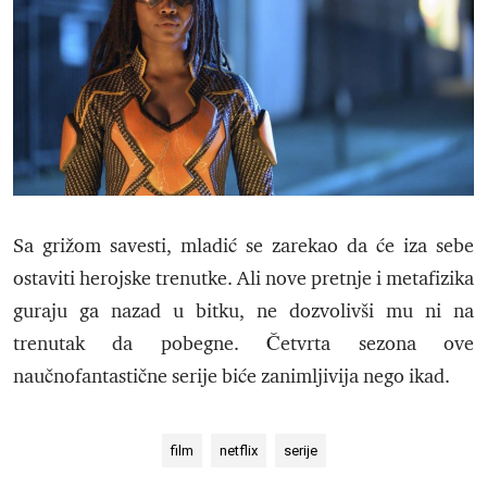
Sa grižom savesti, mladić se zarekao da će iza sebe
ostaviti herojske trenutke. Ali nove pretnje i metafizika
guraju ga nazad u bitku, ne dozvolivši mu ni na
trenutak da pobegne. Četvrta sezona ove
naučnofantastične serije biće zanimljivija nego ikad.
film
netflix
serije