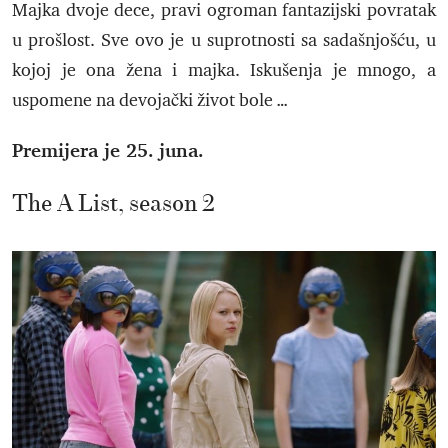
Majka dvoje dece, pravi ogroman fantazijski povratak
u prošlost. Sve ovo je u suprotnosti sa sadašnjošću, u
kojoj je ona žena i majka. Iskušenja je mnogo, a
uspomene na devojački život bole …
Premijera je 25. juna.
The A List, season 2