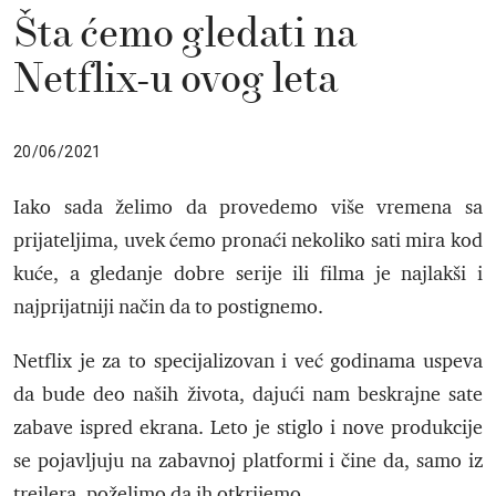
Šta ćemo gledati na
Netflix-u ovog leta
20/06/2021
Iako sada želimo da provedemo više vremena sa
prijateljima, uvek ćemo pronaći nekoliko sati mira kod
kuće, a gledanje dobre serije ili filma je najlakši i
najprijatniji način da to postignemo.
Netflix je za to specijalizovan i već godinama uspeva
da bude deo naših života, dajući nam beskrajne sate
zabave ispred ekrana. Leto je stiglo i nove produkcije
se pojavljuju na zabavnoj platformi i čine da, samo iz
trejlera, poželimo da ih otkrijemo.