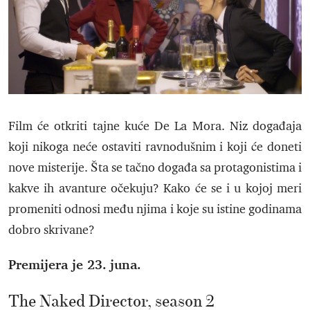
Film će otkriti tajne kuće De La Mora. Niz događaja
koji nikoga neće ostaviti ravnodušnim i koji će doneti
nove misterije. Šta se tačno događa sa protagonistima i
kakve ih avanture očekuju? Kako će se i u kojoj meri
promeniti odnosi među njima i koje su istine godinama
dobro skrivane?
Premijera je 23. juna.
The Naked Director, season 2