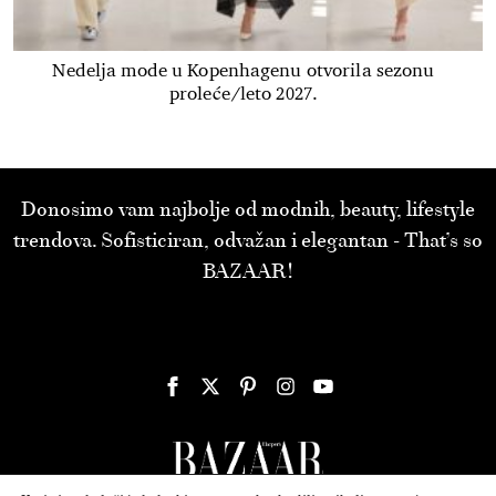
Nedelja mode u Kopenhagenu otvorila sezonu
proleće/leto 2027.
Donosimo vam najbolje od modnih, beauty, lifestyle
trendova. Sofisticiran, odvažan i elegantan - That’s so
BAZAAR!