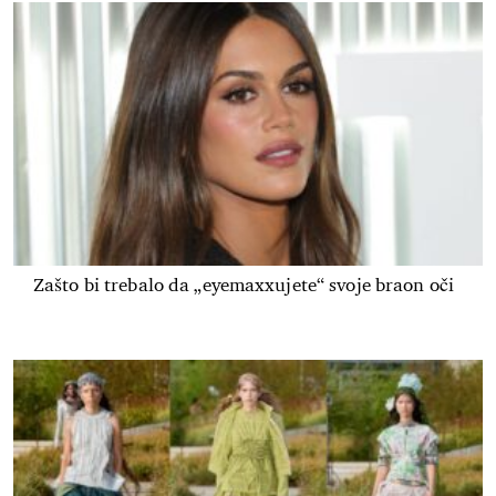
Zašto bi trebalo da „eyemaxxujete“ svoje braon oči