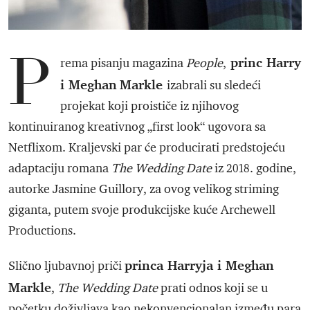
P
princ Harry
rema pisanju magazina
People
,
i Meghan
Markle
izabrali su sledeći
projekat koji proističe iz njihovog
kontinuiranog kreativnog „first look“ ugovora sa
Netflixom. Kraljevski par će producirati predstojeću
adaptaciju romana
The Wedding Date
iz 2018. godine,
autorke Jasmine Guillory, za ovog velikog striming
giganta, putem svoje produkcijske kuće Archewell
Productions.
princa Harryja i Meghan
Slično ljubavnoj priči
Markle
,
The Wedding Date
prati odnos koji se u
početku doživljava kao nekonvencionalan između para