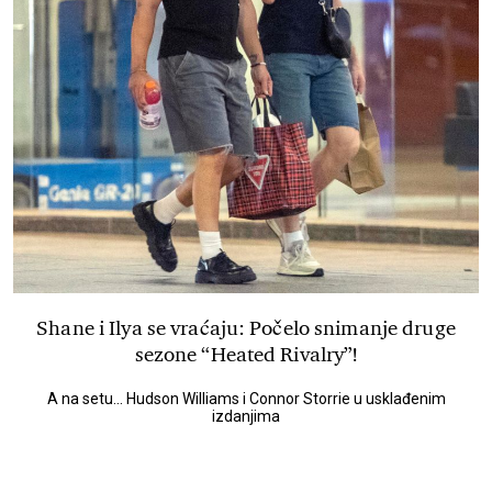
Shane i Ilya se vraćaju: Počelo snimanje druge
sezone “Heated Rivalry”!
A na setu... Hudson Williams i Connor Storrie u usklađenim
izdanjima