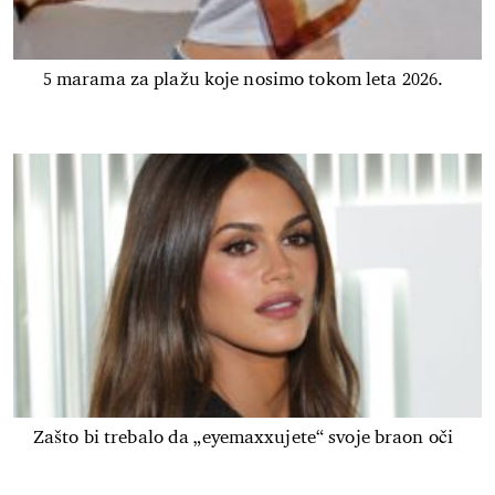
5 marama za plažu koje nosimo tokom leta 2026.
Zašto bi trebalo da „eyemaxxujete“ svoje braon oči