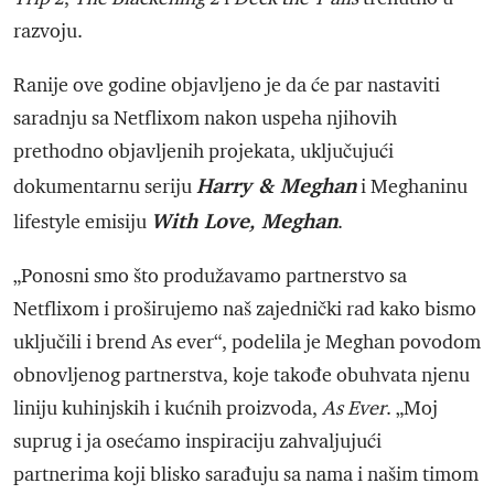
razvoju.
Ranije ove godine objavljeno je da će par nastaviti
saradnju sa Netflixom nakon uspeha njihovih
prethodno objavljenih projekata, uključujući
Harry & Meghan
dokumentarnu seriju
i Meghaninu
With Love, Meghan
lifestyle emisiju
.
„Ponosni smo što produžavamo partnerstvo sa
Netflixom i proširujemo naš zajednički rad kako bismo
uključili i brend As ever“, podelila je Meghan povodom
obnovljenog partnerstva, koje takođe obuhvata njenu
liniju kuhinjskih i kućnih proizvoda,
As Ever
. „Moj
suprug i ja osećamo inspiraciju zahvaljujući
partnerima koji blisko sarađuju sa nama i našim timom