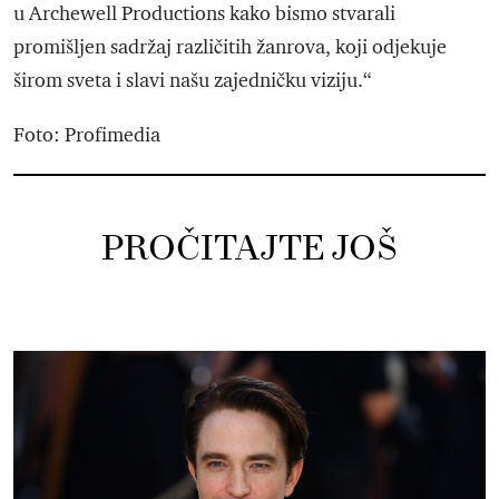
u Archewell Productions kako bismo stvarali
promišljen sadržaj različitih žanrova, koji odjekuje
širom sveta i slavi našu zajedničku viziju.“
Foto: Profimedia
PROČITAJTE JOŠ