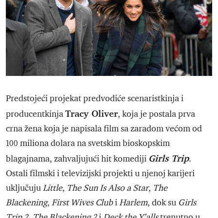
Predstojeći projekat predvodiće scenaristkinja i
Tracy Oliver
producentkinja
, koja je postala prva
crna žena koja je napisala film sa zaradom većom od
100 miliona dolara na svetskim bioskopskim
Girls Trip
blagajnama, zahvaljujući hit komediji
.
Ostali filmski i televizijski projekti u njenoj karijeri
uključuju
Little
,
The Sun Is Also a Star
,
The
Blackening
,
First Wives Club
i
Harlem
, dok su
Girls
Trip 2
,
The Blackening 2
i
Deck the Y’alls
trenutno u