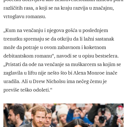
različitih rasa, a koji se na kraju razvija u značajnu,
vrtoglavu romansu.
„Kum na venčanju i njegova gošća u poslednjem
trenutku spremaju se da otkriju da li lažni sastanak
može da potraje u ovom zabavnom i koketnom
debitantskom romanu“, navodi se u opisu bestselera.
„Pristati da ode na venčanje sa muškarcem sa kojim se
zaglavila u liftu nije nešto što bi Alexa Monroe inače
uradila. Ali u Drew Nicholsu ima nečeg čemu je
previše teško odoleti.“