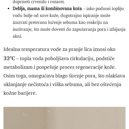
doprineti crvenilu i rozacei.
Deblja, masna ili kombinovana koža
– iako podnosi topliju
vodu bolje od suve kože, dugotrajno ispiranje može
izazvati preterano lučenje sebuma kao reakciju na
isušivanje, što može dovesti do zapušavanja pora i izbijanja
akni.
Idealna temperatura vode za pranje lica iznosi oko
32°C
– topla voda poboljšava cirkulaciju, podstiče
metabolizam i pospešuje proces regeneracije kože.
Osim toga, omogućava blago širenje pora, što olakšava
uklanjanje nečistoća i viška sebuma, ali bez oštećenja
kožne barijere.