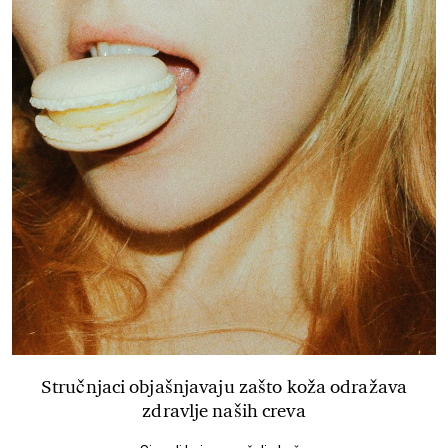
Stručnjaci objašnjavaju zašto koža odražava
zdravlje naših creva