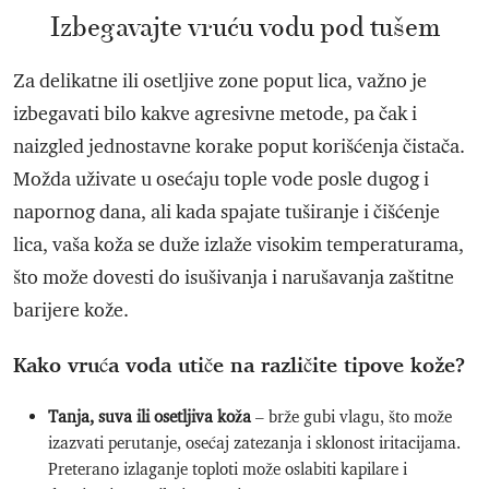
Izbegavajte vruću vodu pod tušem
Za delikatne ili osetljive zone poput lica, važno je
izbegavati bilo kakve agresivne metode, pa čak i
naizgled jednostavne korake poput korišćenja čistača.
Možda uživate u osećaju tople vode posle dugog i
napornog dana, ali kada spajate tuširanje i čišćenje
lica, vaša koža se duže izlaže visokim temperaturama,
što može dovesti do isušivanja i narušavanja zaštitne
barijere kože.
Kako vruća voda utiče na različite tipove kože?
Tanja, suva ili osetljiva koža
– brže gubi vlagu, što može
izazvati perutanje, osećaj zatezanja i sklonost iritacijama.
Preterano izlaganje toploti može oslabiti kapilare i