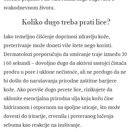
svakodnevnom životu.
Koliko dugo treba prati lice?
Iako temeljno čišćenje doprinosi zdravlju kože,
preterivanje može doneti više štete nego koristi.
Dermatolozi preporučuju da umivanje traje između 30
i 60 sekundi – dovoljno dugo da aktivni sastojci čistača
prodru u pore i uklone nečistoće, ali ne predugo da ne
bi došlo do narušavanja prirodne zaštitne barijere
kože. Ako previše dugo perete lice, rizikujete da
uklonite esencijalna prirodna ulja koja kožu čine
hidriranom i otpornom na spoljne uticaje, što može
dovesti do iritacije, crvenila i preteranog lučenja
sebuma kao reakcije na isušivanje.