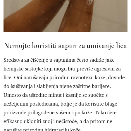
Nemojte koristiti sapun za umivanje lica
Sredstva za čišćenje u sapunima često sadrže jake
hemijske sastojke koji mogu biti previše agresivni za
lice. Oni narušavaju prirodnu ravnotežu kože, dovode
do isušivanja i slabljenja njene zaštitne barijere.
Umesto da uštedite minut i kasnije se suočite s
neželjenim posledicama, bolje je da koristite blage
proizvode prilagođene vašem tipu kože. Tako ćete
efikasno ukloniti znoj i nečistoće, a da pritom ne
narušite prirodnu hidrataciju kože.