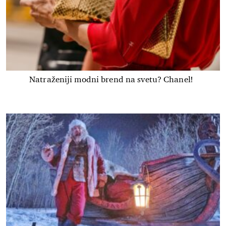
Natraženiji modni brend na svetu? Chanel!