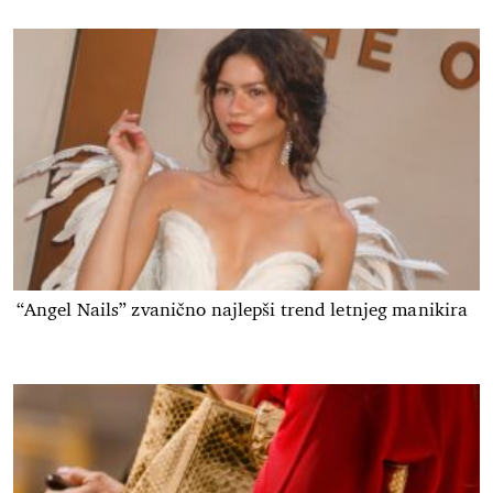
“Angel Nails” zvanično najlepši trend letnjeg manikira