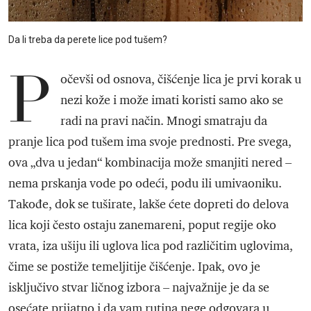
Da li treba da perete lice pod tušem?
P
očevši od osnova, čišćenje lica je prvi korak u
nezi kože i može imati koristi samo ako se
radi na pravi način. Mnogi smatraju da
pranje lica pod tušem ima svoje prednosti. Pre svega,
ova „dva u jedan“ kombinacija može smanjiti nered –
nema prskanja vode po odeći, podu ili umivaoniku.
Takođe, dok se tuširate, lakše ćete dopreti do delova
lica koji često ostaju zanemareni, poput regije oko
vrata, iza ušiju ili uglova lica pod različitim uglovima,
čime se postiže temeljitije čišćenje. Ipak, ovo je
isključivo stvar ličnog izbora – najvažnije je da se
osećate prijatno i da vam rutina nege odgovara u