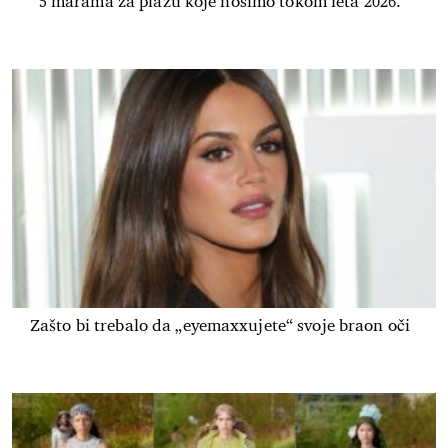
5 marama za plažu koje nosimo tokom leta 2026.
Zašto bi trebalo da „eyemaxxujete“ svoje braon oči