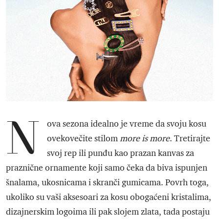
N
ova sezona idealno je vreme da svoju kosu
ovekovečite stilom
more is more
. Tretirajte
svoj rep ili punđu kao prazan kanvas za
praznične ornamente koji samo čeka da biva ispunjen
šnalama, ukosnicama i skranči gumicama. Povrh toga,
ukoliko su vaši aksesoari za kosu obogaćeni kristalima,
dizajnerskim logoima ili pak slojem zlata, tada postaju