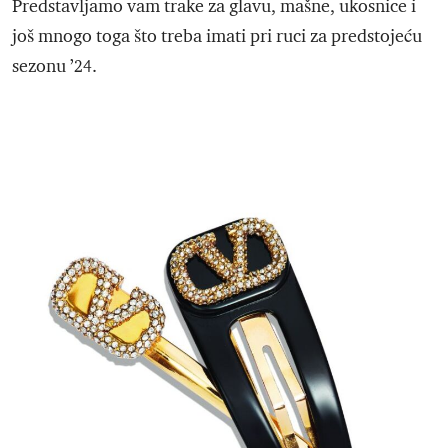
Predstavljamo vam trake za glavu, mašne, ukosnice i
još mnogo toga što treba imati pri ruci za predstojeću
sezonu ’24.