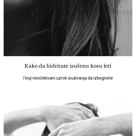
Kako da hidrirate isušenu kosu leti
I koji neočekivani uzrok isušivanja da izbegnete