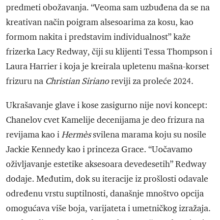
predmeti obožavanja. “Veoma sam uzbuđena da se na
kreativan način poigram alsesoarima za kosu, kao
formom nakita i predstavim individualnost” kaže
frizerka Lacy Redway, čiji su klijenti Tessa Thompson i
Laura Harrier i koja je kreirala upletenu mašna-korset
frizuru na
Christian Siriano
reviji za proleće 2024.
Ukrašavanje glave i kose zasigurno nije novi koncept:
Chanelov cvet Kamelije decenijama je deo frizura na
revijama kao i
Hermès
svilena marama koju su nosile
Jackie Kennedy kao i princeza Grace. “Uočavamo
oživljavanje estetike aksesoara devedesetih” Redway
dodaje. Međutim, dok su iteracije iz prošlosti odavale
određenu vrstu suptilnosti, današnje mnoštvo opcija
omogućava više boja, varijateta i umetničkog izražaja.