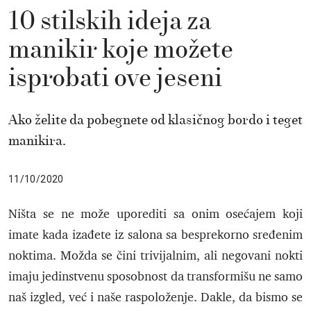
10 stilskih ideja za
manikir koje možete
isprobati ove jeseni
Ako želite da pobegnete od klasičnog bordo i teget
manikira.
11/10/2020
Ništa se ne može uporediti sa onim osećajem koji
imate kada izađete iz salona sa besprekorno sređenim
noktima. Možda se čini trivijalnim, ali negovani nokti
imaju jedinstvenu sposobnost da transformišu ne samo
naš izgled, već i naše raspoloženje. Dakle, da bismo se