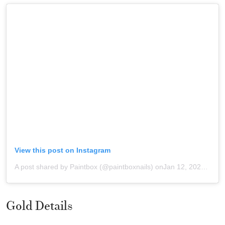
View this post on Instagram
A post shared by Paintbox (@paintboxnails)
onJan 12, 2020 at 7:38pm PST
Gold Details