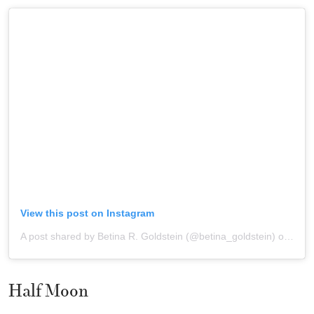
View this post on Instagram
A post shared by Betina R. Goldstein (@betina_goldstein)
onOct 2, 2020 at 1:39pm PDT
Half Moon