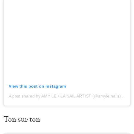
View this post on Instagram
A post shared by AMY LE • LA NAIL ARTIST (@amyle.nails)
onAug
Ton sur ton