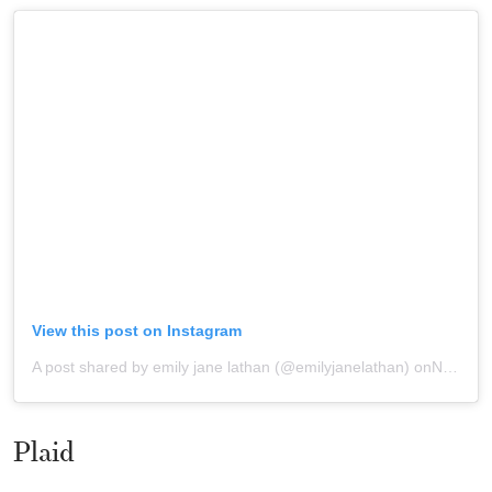
View this post on Instagram
A post shared by emily jane lathan (@emilyjanelathan)
onNov 20, 2019 at 10:45am PST
Plaid