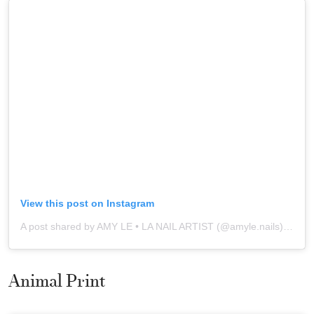
View this post on Instagram
A post shared by AMY LE • LA NAIL ARTIST (@amyle.nails)
onSep 
Animal Print