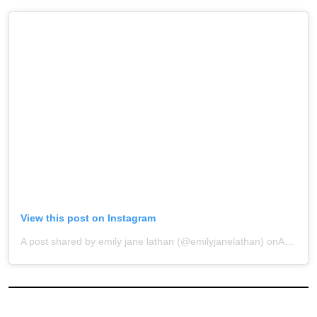
View this post on Instagram
A post shared by emily jane lathan (@emilyjanelathan)
onApr 19, 2020 at 2:55am PDT