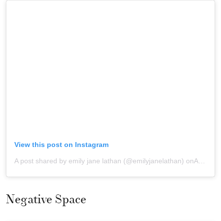
View this post on Instagram
A post shared by emily jane lathan (@emilyjanelathan)
onAug 3, 2019 at 7:58am PDT
Negative Space