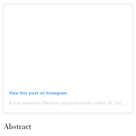
View this post on Instagram
A post shared by Paintbox (@paintboxnails)
onMar 30, 2020 at 5:29pm PDT
Abstract