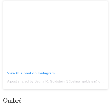
View this post on Instagram
A post shared by Betina R. Goldstein (@betina_goldstein)
onSep 9, 2020 at 6:53pm PDT
Ombré