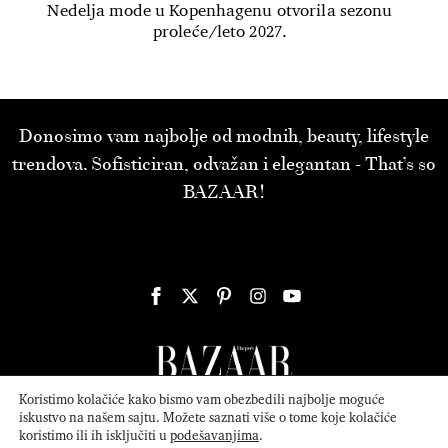
Nedelja mode u Kopenhagenu otvorila sezonu
proleće/leto 2027.
Donosimo vam najbolje od modnih, beauty, lifestyle
trendova. Sofisticiran, odvažan i elegantan - That’s so
BAZAAR!
Koristimo kolačiće kako bismo vam obezbedili najbolje moguće
iskustvo na našem sajtu. Možete saznati više o tome koje kolačiće
koristimo ili ih isključiti u
podešavanjima
.
© 2026
ATTICA MEDIA
Serbia, Inc. All Rights Reserved.
Politika