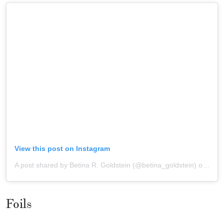
View this post on Instagram
A post shared by Betina R. Goldstein (@betina_goldstein)
onSep 14, 2020 at 7:52am PDT
Foils