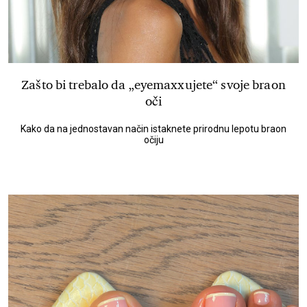
Zašto bi trebalo da „eyemaxxujete“ svoje braon
oči
Kako da na jednostavan način istaknete prirodnu lepotu braon
očiju