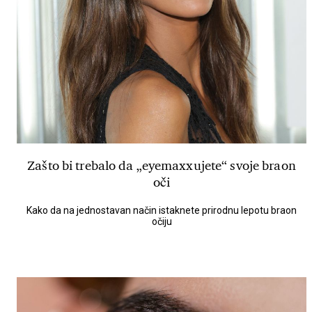
Zašto bi trebalo da „eyemaxxujete“ svoje braon
oči
Kako da na jednostavan način istaknete prirodnu lepotu braon
očiju