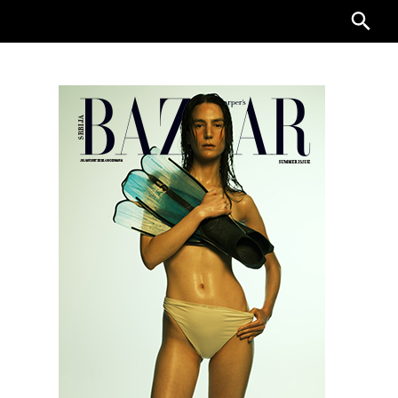
Searc
for: