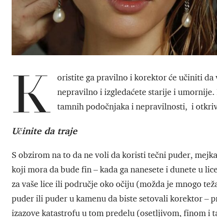
K
oristite ga pravilno i korektor će učiniti da
nepravilno i izgledaćete starije i umornije
tamnih podočnjaka i nepravilnosti, i otkriva
Učinite da traje
S obzirom na to da ne voli da koristi tečni puder, mejk
koji mora da bude fin – kada ga nanesete i dunete u lic
za vaše lice ili područje oko očiju (možda je mnogo tež
puder ili puder u kamenu da biste setovali korektor – pr
izazove katastrofu u tom predelu (osetljivom, finom i 