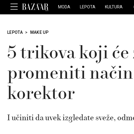
MODA
LEPOTA
KULTURA
LEPOTA
>
MAKE UP
5 trikova koji ć
promeniti način 
korektor
I učiniti da uvek izgledate sveže, odm