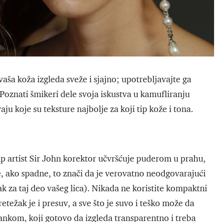
 vaša koža izgleda sveže i sjajno; upotrebljavajte ga
. Poznati šmikeri dele svoja iskustva u kamufliranju
ju koje su teksture najbolje za koji tip kože i tona.
ap artist Sir John korektor učvršćuje puderom u prahu,
e, ako spadne, to znači da je verovatno neodgovarajući
ak za taj deo vašeg lica). Nikada ne koristite kompaktni
etežak je i presuv, a sve što je suvo i teško može da
tankom, koji gotovo da izgleda transparentno i treba