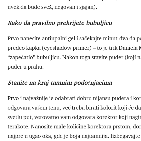
uvek da bude svež, negovan i sjajan).
Kako da pravilno prekrijete bubuljicu
Prvo nanesite antiupalni gel i sačekajte minut-dva da p
predeo kapka (eyeshadow primer) – to je trik Daniela M
“zapečatio” bubuljicu. Nakon toga stavite puder (koji na
puder u prahu.
Stanite na kraj tamnim podočnjacima
Prvo i najvažnije je odabrati dobru nijansu pudera i kor
odgovara vašem tenu, već treba birati kolorit koji će da
svetlu put, verovatno vam odgovara korektor koji nagin
terakote. Nanosite male količine korektora prstom, dom
najpre u ugao oka, gde je boja najtamnija. Iizbegavajte 