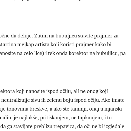
očne da deluje. Zatim na bubuljicu stavite prajmer za
artina mejkap artista koji koristi prajmer kako bi
nosite na celo lice) i tek onda korektor na bubuljicu, pa
ektora koji nanosite ispod očiju, ali ne onog koji
 neutralizuije sivu ili zelenu boju ispod očiju. Ako imate
je tonovima breskve, a ako ste tamniji, onaj u nijanski
alim je najlakše, pritiskanjem, ne tapkanjem, i to
da ga stavljate preblizu trepavica, da oči ne bi izgledale