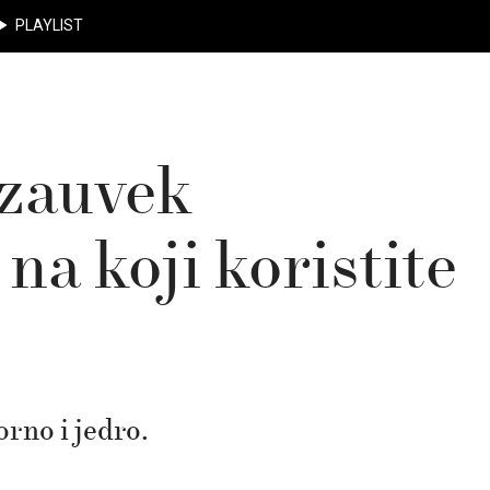
PLAYLIST
e zauvek
na koji koristite
orno i jedro.