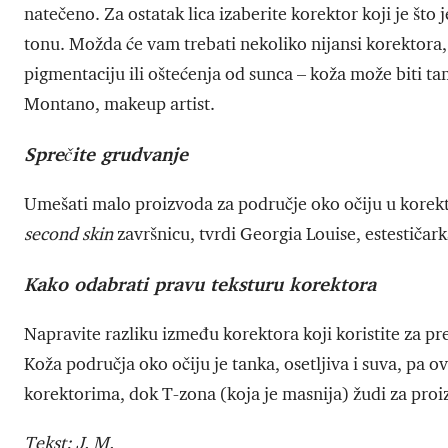
natečeno. Za ostatak lica izaberite korektor koji je što j
tonu. Možda će vam trebati nekoliko nijansi korektora,
pigmentaciju ili oštećenja od sunca – koža može biti 
Montano, makeup artist.
Sprečite grudvanje
Umešati malo proizvoda za područje oko očiju u korekto
second skin
završnicu, tvrdi Georgia Louise, estestičar
Kako odabrati pravu teksturu korektora
Napravite razliku između korektora koji koristite za pre
Koža područja oko očiju je tanka, osetljiva i suva, pa 
korektorima, dok T-zona (koja je masnija) žudi za proiz
Tekst: J. M.