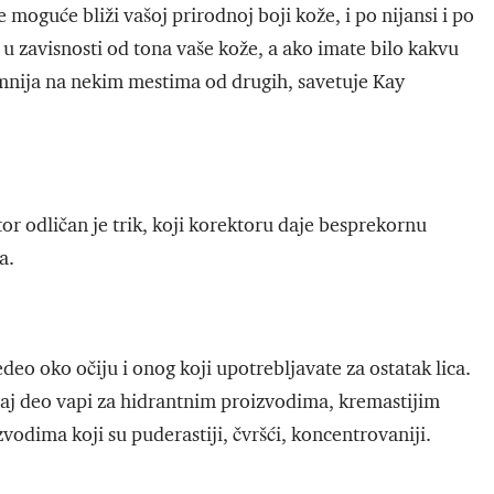
e moguće bliži vašoj prirodnoj boji kože, i po nijansi i po
 u zavisnosti od tona vaše kože, a ako imate bilo kakvu
tamnija na nekim mestima od drugih, savetuje Kay
r odličan je trik, koji korektoru daje besprekornu
ka.
deo oko očiju i onog koji upotrebljavate za ostatak lica.
ovaj deo vapi za hidrantnim proizvodima, kremastijim
vodima koji su puderastiji, čvršći, koncentrovaniji.