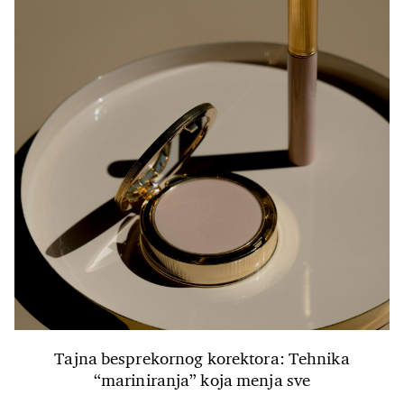
Tajna besprekornog korektora: Tehnika
“mariniranja” koja menja sve