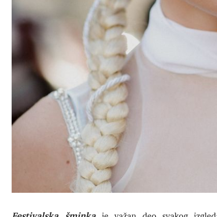
Festivalska šminka
je važan deo svakog izgleda