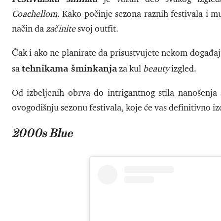
Coachellom
. Kako počinje sezona raznih festivala i 
način da
začinite
svoj outfit.
Čak i ako ne planirate da prisustvujete nekom događaju
tehnikama šminkanja
sa
za kul
beauty
izgled.
Od izbeljenih obrva do intrigantnog stila nanošenja 
ovogodišnju sezonu festivala, koje će vas definitivno izd
2000s Blue