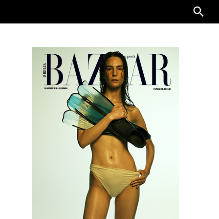
Searc
for: