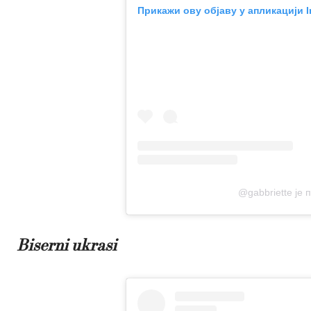
Прикажи ову објаву у апликацији 
@gabbriette је 
Biserni ukrasi