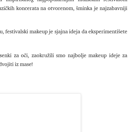
muzičkih koncerata na otvorenom, šminka je najzabavniji
, festivalski makeup je sjajna ideja da eksperimentišete
senki za oči, zaokružili smo najbolje makeup ideje za
vojiti iz mase!