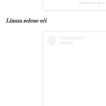
Објава коју дели
Limun zelene oči