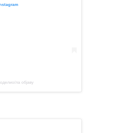
Instagram
поделио/ла објаву