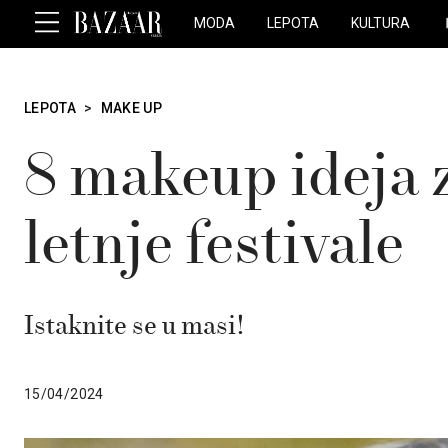
MODA
LEPOTA
KULTURA
LEPOTA
>
MAKE UP
8 makeup ideja 
letnje festivale
Istaknite se u masi!
15/04/2024