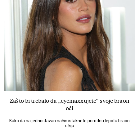
Zašto bi trebalo da „eyemaxxujete“ svoje braon
oči
Kako da na jednostavan način istaknete prirodnu lepotu braon
očiju