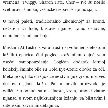
vremena: Twiggy, Sharon Tate, Cher – sve su nosile
svetlucavu šminku, veštačke trepavice i puno sjaja.
U novoj paleti, tradicionalno „ikoničnoj“ za brend,
nećete naći lude, blistave nijanse, samo osnovne,
neutalne i zemljane boje.
Maskara At Lash’d stvara trostruki volumen s efektom
lažnih trepavica, čini pogled izražajnijim, dajući vam
osećaj samopouzdanja. Logičan dodatak letnjoj
kolekciji šminke bile su Gold Eye-Conic olovke za oči.
Mekane su, tako da šljokice ne stvaraju ogrebotine, već
doslovno glade kožu. Paleta novih proizvoda je
odlična: u ponudi su maslinaste, krem, braon i zlatne
nijanse, u svom najluksuznijem izdanju, sa blistavim i
satenskim završnim detaljima.