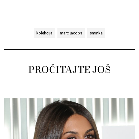
kolekcija
marc jacobs
sminka
PROČITAJTE JOŠ