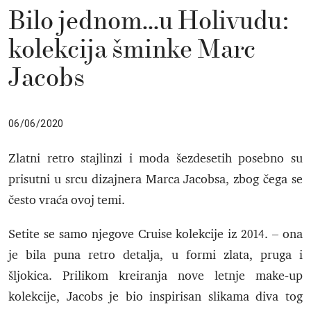
Bilo jednom…u Holivudu:
kolekcija šminke Marc
Jacobs
06/06/2020
Zlatni retro stajlinzi i moda šezdesetih posebno su
prisutni u srcu dizajnera Marca Jacobsa, zbog čega se
često vraća ovoj temi.
Setite se samo njegove Cruise kolekcije iz 2014. – ona
je bila puna retro detalja, u formi zlata, pruga i
šljokica. Prilikom kreiranja nove letnje make-up
kolekcije, Jacobs je bio inspirisan slikama diva tog