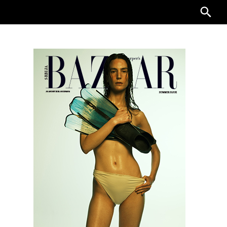
Searc
for: