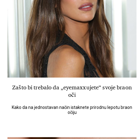
Zašto bi trebalo da „eyemaxxujete“ svoje braon
oči
Kako da na jednostavan način istaknete prirodnu lepotu braon
očiju