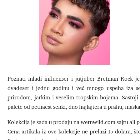
Poznati mladi influenser i jutjuber Bretman Rock je
dvadeset i jednu godinu i već mnogo uspeha iza seb
prirodom, jarkim i veselim tropskim bojama. Sastoji s
palete od petnaest senki, duo hajlajtera u prahu, maskar
Kolekcija je sada u prodaju na wetnwild.com sajtu ali 
Cena artikala iz ove kolekcije ne prelazi 15 dolara, š