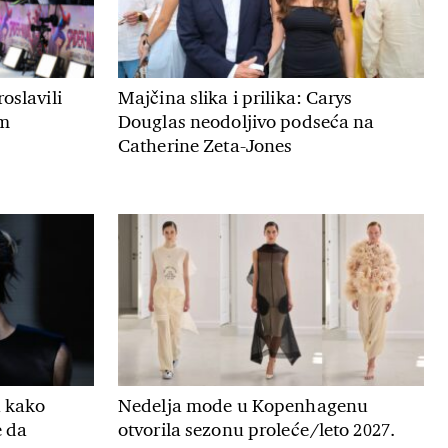
oslavili
Majčina slika i prilika: Carys
om
Douglas neodoljivo podseća na
Catherine Zeta-Jones
a kako
Nedelja mode u Kopenhagenu
 da
otvorila sezonu proleće/leto 2027.