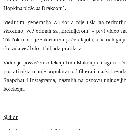
Hopkins pleše sa Drakeom).
Međutim, generacija Z Dior-a nije ušla na teritoriju
skromno, već odmah sa „premijerom“ – prvi video na
TikTok-u bio je zakazan za početak jula, a na nalogu je
do tada već bilo 11 hiljada pratilaca.
Video je posvećen kolekciji Dior Makeup-a i sigurno će
postati ništa manje popularan od filtera i maski brenda
Snapchat i Instagrama, nastalih na osnovu najnovijih
kolekcija.
@dior