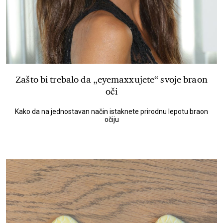
Zašto bi trebalo da „eyemaxxujete“ svoje braon
oči
Kako da na jednostavan način istaknete prirodnu lepotu braon
očiju