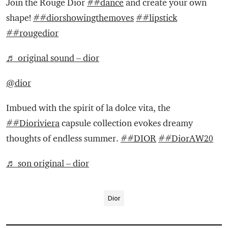
Join the Rouge Dior
##dance
and create your own
shape!
##diorshowingthemoves
##lipstick
##rougedior
♬ original sound – dior
@dior
Imbued with the spirit of la dolce vita, the
##Dioriviera
capsule collection evokes dreamy
thoughts of endless summer.
##DIOR
##DiorAW20
♬ son original – dior
Dior