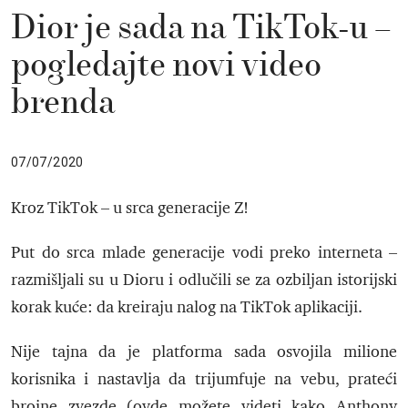
Dior je sada na TikTok-u –
pogledajte novi video
brenda
07/07/2020
Kroz TikTok – u srca generacije Z!
Put do srca mlade generacije vodi preko interneta –
razmišljali su u Dioru i odlučili se za ozbiljan istorijski
korak kuće: da kreiraju nalog na TikTok aplikaciji.
Nije tajna da je platforma sada osvojila milione
korisnika i nastavlja da trijumfuje na vebu, prateći
brojne zvezde (ovde možete videti kako Anthony