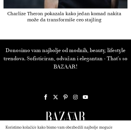
Charlize Theron pokazala kako jedan komad nakita
može da transformiše ceo stajling
Donosimo vam najbolje od modnih, beauty, lifestyle
trendova. Sofisticiran, odvažan i elegantan - That’s so
BAZAAR!
Koristimo kolačiće kako bismo vam obezbedili najbolje moguće