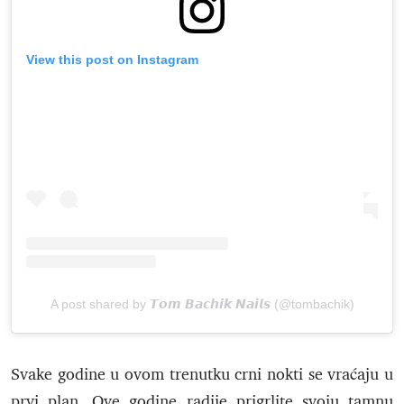
View this post on Instagram
A post shared by 𝙏𝙤𝙢 𝘽𝙖𝙘𝙝𝙞𝙠 𝙉𝙖𝙞𝙡𝙨 (@tombachik)
Svake godine u ovom trenutku crni nokti se vraćaju u
prvi plan. Ove godine radije prigrlite svoju tamnu