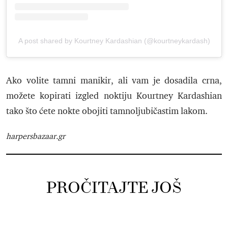
A post shared by Kourtney Kardashian (@kourtneykardash)
Ako volite tamni manikir, ali vam je dosadila crna,
možete kopirati izgled noktiju Kourtney Kardashian
tako što ćete nokte obojiti tamnoljubičastim lakom.
harpersbazaar.gr
PROČITAJTE JOŠ