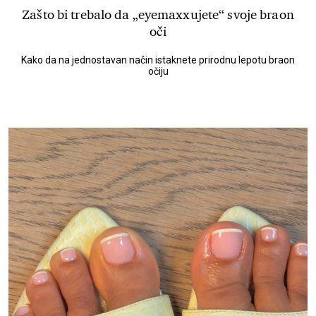
Zašto bi trebalo da „eyemaxxujete“ svoje braon
oči
Kako da na jednostavan način istaknete prirodnu lepotu braon
očiju