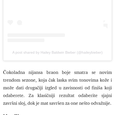
A post shared by Hailey Baldwin Bieber (@haileybieber)
Čokoladna nijansa braon boje smatra se novim
trendom sezone, koja čak laska svim tonovima kože i
može dati drugačiji izgled u zavisnosti od finiša koji
odaberete. Za klasičniji rezultat odaberite sjajni
završni sloj, dok je mat savršen za one nešto odvažnije.