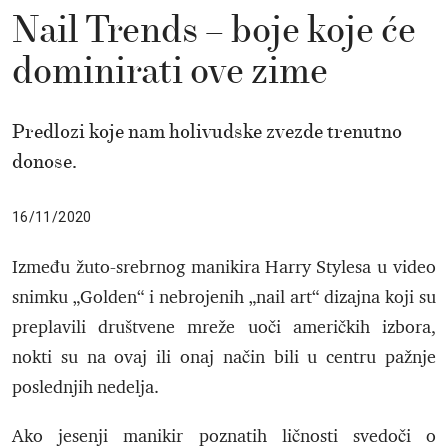
Nail Trends – boje koje će
dominirati ove zime
Predlozi koje nam holivudske zvezde trenutno
donose.
16/11/2020
Između žuto-srebrnog manikira Harry Stylesa u video
snimku „Golden“ i nebrojenih „nail art“ dizajna koji su
preplavili društvene mreže uoči američkih izbora,
nokti su na ovaj ili onaj način bili u centru pažnje
poslednjih nedelja.
Ako jesenji manikir poznatih ličnosti svedoči o