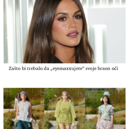
Zašto bi trebalo da „eyemaxxujete“ svoje braon oči