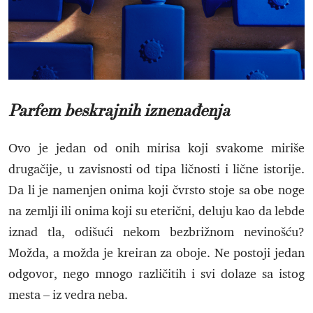
Parfem beskrajnih iznenađenja
Ovo je jedan od onih mirisa koji svakome miriše
drugačije, u zavisnosti od tipa ličnosti i lične istorije.
Da li je namenjen onima koji čvrsto stoje sa obe noge
na zemlji ili onima koji su eterični, deluju kao da lebde
iznad tla, odišući nekom bezbrižnom nevinošću?
Možda, a možda je kreiran za oboje. Ne postoji jedan
odgovor, nego mnogo različitih i svi dolaze sa istog
mesta – iz vedra neba.