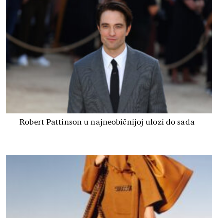
Robert Pattinson u najneobičnijoj ulozi do sada