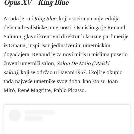
Opus XV – King Blue
A sada je tu i
King Blue
, koji asocira na najvrednija
dela nadrealističke umetnosti. Osmislio ga je Renaud
Salmon, glavni kreativni direktor luksuzne parfimerije
iz Omana, inspirisan jedinstvenim umetničkim
događajem. Renaud je za novi miris u mislima posetio
čuveni umetniči salon,
Salon De Maio (Majski
salon),
koji se održao u Havani 1967. i koji je okupio
tada najveće umetnike svog doba, kao što su Joan
Miró, René Magritte, Pablo Picasso.