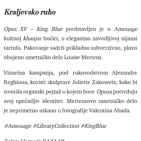
Kraljevsko ruho
Opus XV – King Blue
predstavljen je u
Amouage
kultnoj
khanjar
bočici, u elegantno zavodljivoj nijansi
tartufa. Pakovanje sadrži prikladno subverzivno, plavo
obojeno umetničko delo Louise Mertens.
Vizuelna kampanja, pod rukovodstvom Alexandre
Reghioua, koristi skulpture Juliette Zakowetz, kako bi
stvorila organski pejzaž u kojem boce
Opusa
potvrđuju
svoj upečatljiv identitet. Mertensovo umetničko delo
je neprimetno utkano u fotografije Valentina Abada.
#Amouage #LibraryCollection #KingBlue