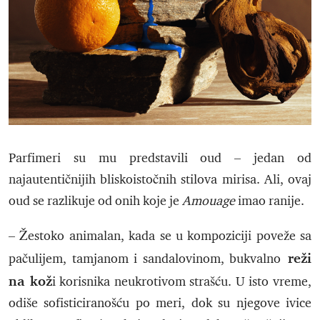
Parfimeri su mu predstavili oud – jedan od
najautentičnijih bliskoistočnih stilova mirisa. Ali, ovaj
oud se razlikuje od onih koje je
Amouage
imao ranije.
– Žestoko animalan, kada se u kompoziciji poveže sa
reži
pačulijem, tamjanom i sandalovinom, bukvalno
na kož
i korisnika neukrotivom strašću. U isto vreme,
odiše sofisticiranošću po meri, dok su njegove ivice