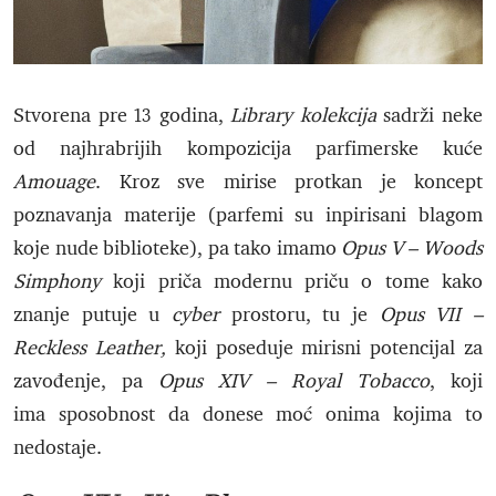
Stvorena pre 13 godina,
Library kolekcija
sadrži neke
od najhrabrijih kompozicija parfimerske kuće
Amouage
. Kroz sve mirise protkan je koncept
poznavanja materije (parfemi su inpirisani blagom
koje nude biblioteke), pa tako imamo
Opus V – Woods
Simphony
koji priča modernu priču o tome kako
znanje putuje u
cyber
prostoru, tu je
Opus VII –
Reckless Leather,
koji poseduje mirisni potencijal za
zavođenje, pa
Opus XIV – Royal Tobacco
, koji
ima sposobnost da donese moć onima kojima to
nedostaje.