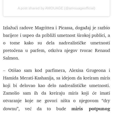
A post shared by AMOUAGE (@amouageofficial)
Izlažući radove Magrittea i Picassa, događaj je razbio
barijere i uspeo da približi umetnost širokoj publici, a
o tome kako su dela nadrealističke umetnosti
pretočena u parfem, otkriva njegov tvorac Renaud
Salmon.
– Otišao sam kod parfimera, Alexisa Grugeona i
Hamida Merati-Kashanija, sa idejom da kreiram miris
koji bi delovao kao delo nadrealističke umetnosti.
Zamolio sam ih da kreiraju miris koji će imati
otvaranje koje ne govori ništa o njegovom “dry
miris potpunog
downu”, već da to bude