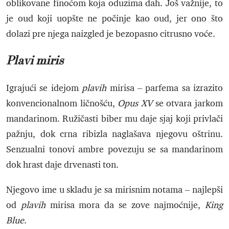
oblikovane finoćom koja oduzima dah. Još važnije, to
je oud koji uopšte ne počinje kao oud, jer ono što
dolazi pre njega naizgled je bezopasno citrusno voće.
Plavi miris
Igrajući se idejom
plavih
mirisa – parfema sa izrazito
konvencionalnom ličnošću,
Opus XV
se otvara jarkom
mandarinom. Ružičasti biber mu daje sjaj koji privlači
pažnju, dok crna ribizla naglašava njegovu oštrinu.
Senzualni tonovi ambre povezuju se sa mandarinom
dok hrast daje drvenasti ton.
Njegovo ime u skladu je sa mirisnim notama – najlepši
od
plavih
mirisa mora da se zove najmoćnije,
King
Blue
.