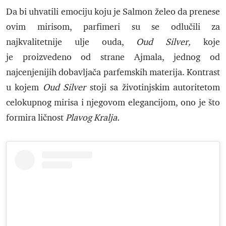
Da bi uhvatili emociju koju je Salmon želeo da prenese
ovim mirisom, parfimeri su se odlučili za
najkvalitetnije ulje ouda,
Oud Silver,
koje
je proizvedeno od strane Ajmala, jednog od
najcenjenijih dobavljača parfemskih materija. Kontrast
u kojem
Oud Silver
stoji sa životinjskim autoritetom
celokupnog mirisa i njegovom elegancijom, ono je što
formira ličnost
Plavog Kralja.