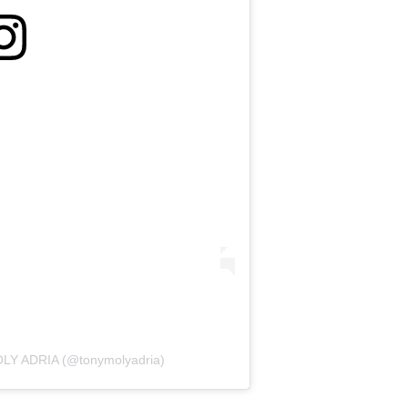
OLY ADRIA (@tonymolyadria)