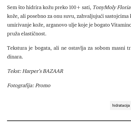
Sem što hidrira kožu preko 100+ sati,
TonyMoly Floria
kože, ali posebno za onu suvu, zahvaljujući sastojcima k
umirivanje kože, arganovo ulje koje je bogato Vitamino
pruža elastičnost.
Tekstura je bogata, ali ne ostavlja za sobom masni tr
dinara.
Tekst: Harper’s BAZAAR
Fotografija: Promo
hidratacija