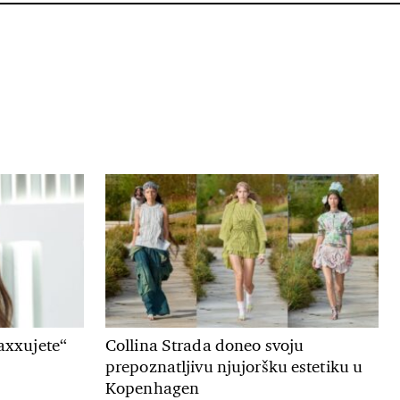
axxujete“
Collina Strada doneo svoju
prepoznatljivu njujoršku estetiku u
Kopenhagen