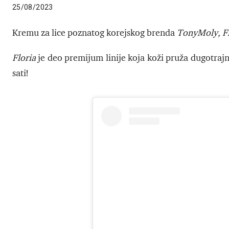
25/08/2023
Kremu za lice poznatog korejskog brenda
TonyMoly, Fl
Floria
je deo premijum linije koja koži pruža dugotrajnu
sati!