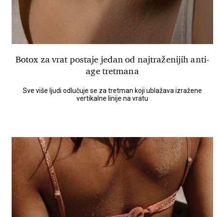
Botox za vrat postaje jedan od najtraženijih anti-
age tretmana
Sve više ljudi odlučuje se za tretman koji ublažava izražene
vertikalne linije na vratu