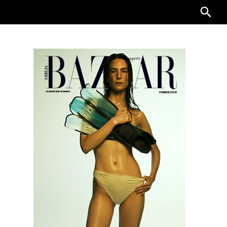
Searc
for: