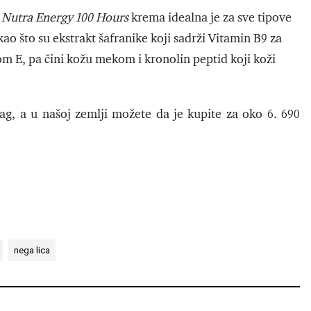
 Nutra Energy 100 Hours
krema idealna je za sve tipove
ao što su ekstrakt šafranike koji sadrži Vitamin B9 za
m E, pa čini kožu mekom i kronolin peptid koji koži
ag, a u našoj zemlji možete da je kupite za oko 6. 690
nega lica