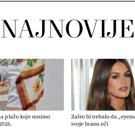
NAJNOVIJE
a plažu koje nosimo
Zašto bi trebalo da „eyem
2026.
svoje braon oči