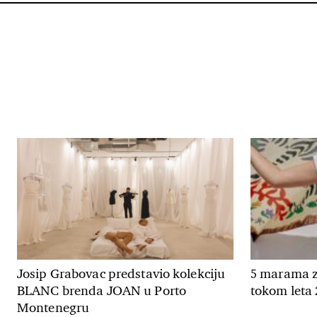
Josip Grabovac predstavio kolekciju
5 marama z
BLANC brenda JOAN u Porto
tokom leta 
Montenegru