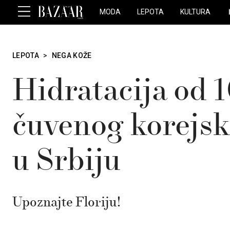
MODA
LEPOTA
KULTURA
LEPOTA
>
NEGA KOŽE
Hidratacija od 
čuvenog korejsk
u Srbiju
Upoznajte Floriju!