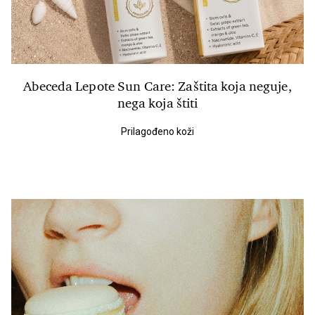
Abeceda Lepote Sun Care: Zaštita koja neguje,
nega koja štiti
Prilagođeno koži