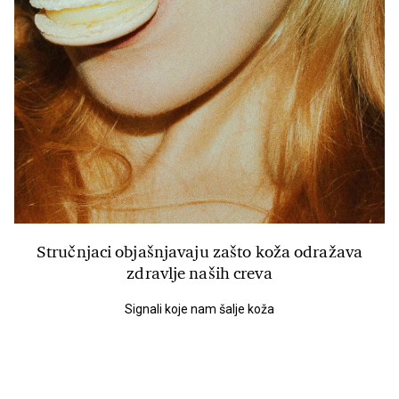
Stručnjaci objašnjavaju zašto koža odražava
zdravlje naših creva
Signali koje nam šalje koža