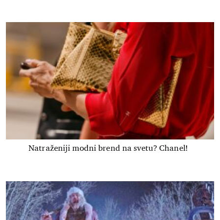
Natraženiji modni brend na svetu? Chanel!