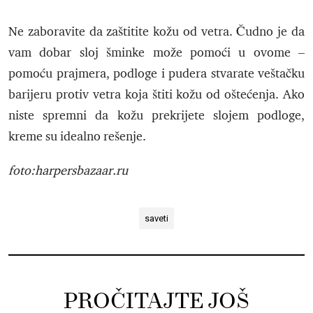
Ne zaboravite da zaštitite kožu od vetra. Čudno je da
vam dobar sloj šminke može pomoći u ovome –
pomoću prajmera, podloge i pudera stvarate veštačku
barijeru protiv vetra koja štiti kožu od oštećenja. Ako
niste spremni da kožu prekrijete slojem podloge,
kreme su idealno rešenje.
foto:harpersbazaar.ru
saveti
PROČITAJTE JOŠ