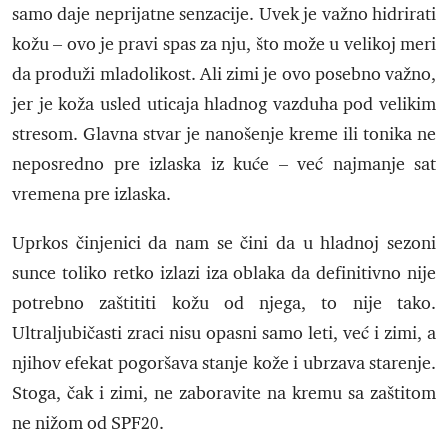
samo daje neprijatne senzacije. Uvek je važno hidrirati
kožu – ovo je pravi spas za nju, što može u velikoj meri
da produži mladolikost. Ali zimi je ovo posebno važno,
jer je koža usled uticaja hladnog vazduha pod velikim
stresom. Glavna stvar je nanošenje kreme ili tonika ne
neposredno pre izlaska iz kuće – već najmanje sat
vremena pre izlaska.
Uprkos činjenici da nam se čini da u hladnoj sezoni
sunce toliko retko izlazi iza oblaka da definitivno nije
potrebno zaštititi kožu od njega, to nije tako.
Ultraljubičasti zraci nisu opasni samo leti, već i zimi, a
njihov efekat pogoršava stanje kože i ubrzava starenje.
Stoga, čak i zimi, ne zaboravite na kremu sa zaštitom
ne nižom od SPF20.