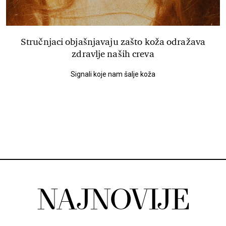
Stručnjaci objašnjavaju zašto koža odražava
zdravlje naših creva
Signali koje nam šalje koža
NAJNOVIJE