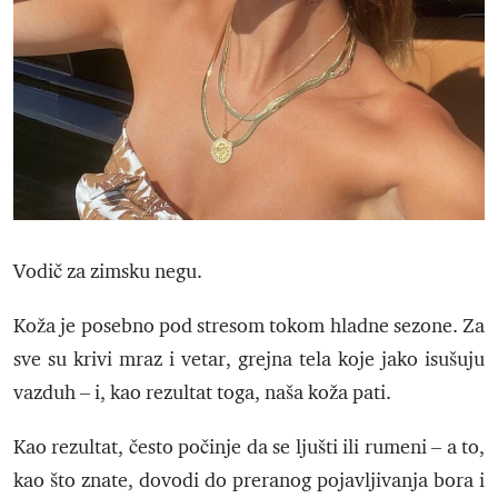
Vodič za zimsku negu.
Koža je posebno pod stresom tokom hladne sezone. Za
sve su krivi mraz i vetar, grejna tela koje jako isušuju
vazduh – i, kao rezultat toga, naša koža pati.
Kao rezultat, često počinje da se ljušti ili rumeni – a to,
kao što znate, dovodi do preranog pojavljivanja bora i