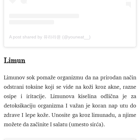
A post shared by 유라라윤 (@youneat__)
Limun
Limunov sok pomaže organizmu da na prirodan način
odstrani toksine koji se vide na koži kroz akne, razne
osipe i iritacije. Limunova kiselina odlična je za
detoksikaciju organizma I važan je koran nap utu do
zdrave I lepe kože. Unosite ga kroz limunadu, a njime
možete da začinite I salatu (umesto sirća).