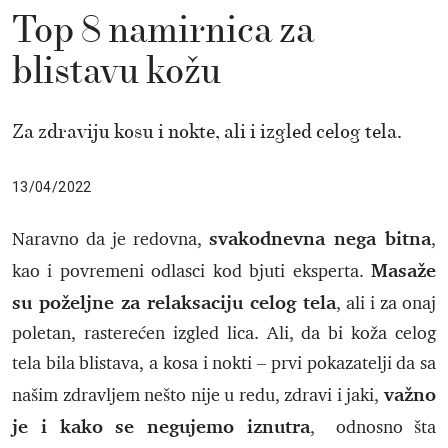
Top 8 namirnica za
blistavu kožu
Za zdraviju kosu i nokte, ali i izgled celog tela.
13/04/2022
svakodnevna nega bitna
Naravno da je redovna,
,
Masaže
kao i povremeni odlasci kod bjuti eksperta.
su poželjne za relaksaciju celog tela
, ali i za onaj
poletan, rasterećen izgled lica. Ali, da bi koža celog
tela bila blistava, a kosa i nokti – prvi pokazatelji da sa
važno
našim zdravljem nešto nije u redu, zdravi i jaki,
je i kako se negujemo iznutra
, odnosno šta