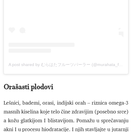
A post shared by むらはたフルーツパーラー (@murahata_fruits_parlor)
Orašasti plodovi
Lešnici, bademi, orasi, indijski orah – riznica omega-3
masnih kiselina koje telo čine zdravijim (posebno srce)
a kožu glatkijom I blistavijom. Pomažu u sprečavanju
akni I u procesu hiodratacije. I njih stavljajte u jutarnji