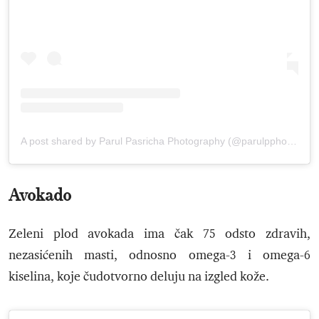
A post shared by Parul Pasricha Photography (@parulpphotography)
Avokado
Zeleni plod avokada ima čak 75 odsto zdravih,
nezasićenih masti, odnosno omega-3 i omega-6
kiselina, koje čudotvorno deluju na izgled kože.