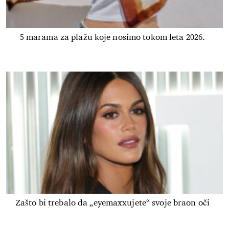
5 marama za plažu koje nosimo tokom leta 2026.
Zašto bi trebalo da „eyemaxxujete“ svoje braon oči