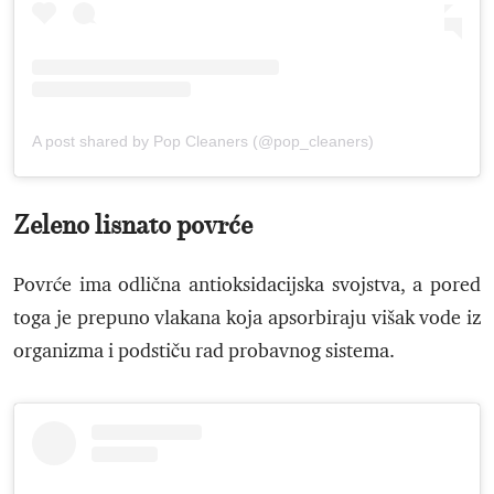
A post shared by Pop Cleaners (@pop_cleaners)
Zeleno lisnato povrće
Povrće ima odlična antioksidacijska svojstva, a pored
toga je prepuno vlakana koja apsorbiraju višak vode iz
organizma i podstiču rad probavnog sistema.