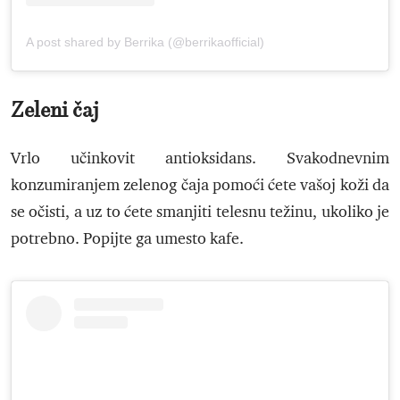
A post shared by Berrika (@berrikaofficial)
Zeleni čaj
Vrlo učinkovit antioksidans. Svakodnevnim
konzumiranjem zelenog čaja pomoći ćete vašoj koži da
se očisti, a uz to ćete smanjiti telesnu težinu, ukoliko je
potrebno. Popijte ga umesto kafe.