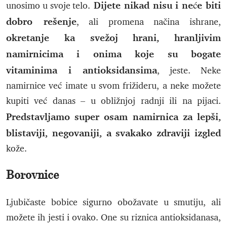
Dijete nikad nisu i neće biti
unosimo u svoje telo.
dobro rešenje
, ali promena načina ishrane,
okretanje ka svežoj hrani, hranljivim
namirnicima i onima koje su bogate
vitaminima i antioksidansima
, jeste. Neke
namirnice već imate u svom frižideru, a neke možete
kupiti već danas – u obližnjoj radnji ili na pijaci.
Predstavljamo super osam namirnica za lepši,
blistaviji, negovaniji, a svakako zdraviji izgled
kože.
Borovnice
Ljubičaste bobice sigurno obožavate u smutiju, ali
možete ih jesti i ovako. One su riznica antioksidanasa,