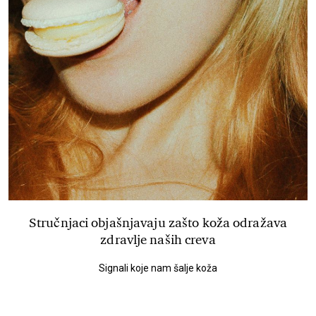
Stručnjaci objašnjavaju zašto koža odražava
zdravlje naših creva
Signali koje nam šalje koža