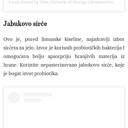
A post shared by Olive Orchards of Georgia (@oliveorchardsofgeorgia)
Jabukovo sirće
Ovo je, pored limunske kiseline, najzdraviji izbor
sirćeta za jelo. Izvor je korisnih probiotičkih bakterija I
omogućava bolju apsorpciju hranjivih materija iz
hrane. Koristite nepasterizovano jabukovo sirće, koje
je bogat izvot probiotika.