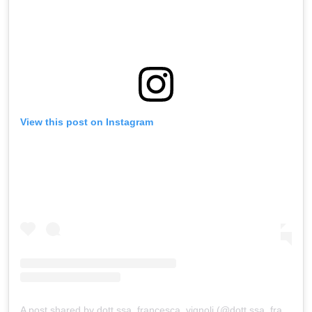
View this post on Instagram
A post shared by dott.ssa_francesca_vignoli (@dott.ssa_francesca_vignoli)