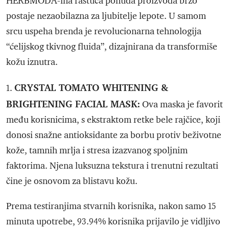
HERBMODA-ina rastuća ponuda proizvoda brzo
postaje nezaobilazna za ljubitelje lepote. U samom
srcu uspeha brenda je revolucionarna tehnologija
“ćelijskog tkivnog fluida”, dizajnirana da transformiše
kožu iznutra.
CRYSTAL TOMATO WHITENING &
1.
BRIGHTENING FACIAL MASK:
Ova maska je favorit
među korisnicima, s ekstraktom retke bele rajčice, koji
donosi snažne antioksidante za borbu protiv beživotne
kože, tamnih mrlja i stresa izazvanog spoljnim
faktorima. Njena luksuzna tekstura i trenutni rezultati
čine je osnovom za blistavu kožu.
Prema testiranjima stvarnih korisnika, nakon samo 15
minuta upotrebe, 93.94% korisnika prijavilo je vidljivo