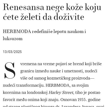
Renesansa nege kože koju
ćete želeti da doživite
HERBMODA redefiniše lepotu naukom i
luksuzom
13/03/2025
S
vremena na vreme pojavi se brend koji briše
granicu između nauke i umetnosti, nudeći
više od samog kozmetičkog proizvoda—
nudeći transformaciju. HERBMODA, sa svojim
korenima na londonskoj
Harley Street
, tiho je postao
favorit među onima koji znaju. Osnovan 1955. godine
od strane plastičnog hirurga dr. Lysandera Jonasa, ovaj