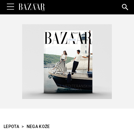
Sea
for:
LEPOTA
>
NEGA KOŽE