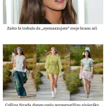
Zašto bi trebalo da „eyemaxxujete“ svoje braon oči
Collina Strada doneo svoju prepoznatljivu njujoršku