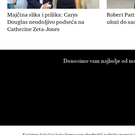
Majčina slika i prilika: Carys
Robert Patt
Douglas neodoljivo podseća na
ulozi do sa
Catherine Zeta-Jones
Donosimo vam najbolje od modn
Koristimo kolačiće kako bismo vam obezbedili najbolje moguće isk