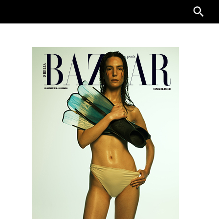
Searc
for: