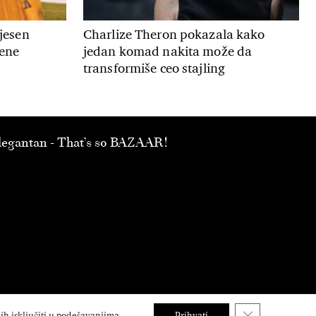
 jesen
Charlize Theron pokazala kako
mene
jedan komad nakita može da
transformiše ceo stajling
 elegantan - That’s so BAZAAR!
Close GDPR Coo
h isključiti u
podešavanjima
.
Prihvati