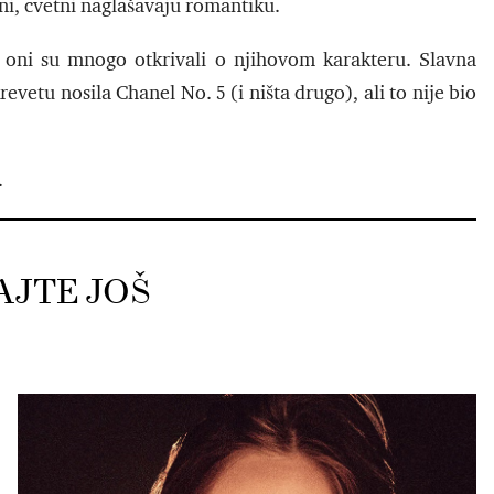
žni, cvetni naglašavaju romantiku.
oni su mnogo otkrivali o njihovom karakteru. Slavna
evetu nosila Chanel No. 5 (i ništa drugo), ali to nije bio
.
AJTE JOŠ