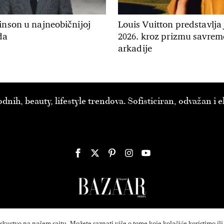
inson u najneobičnijoj
Louis Vuitton predstavlja
da
2026. kroz prizmu savre
arkadije
ih, beauty, lifestyle trendova. Sofisticiran, odvažan i
ustvo na našem sajtu. Možete saznati više o tome koje kolačiće koristimo ili i