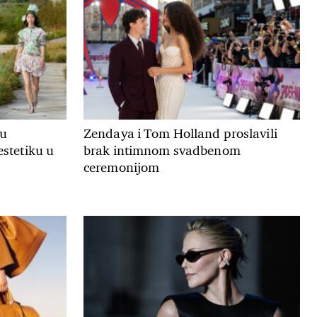
ju
Zendaya i Tom Holland proslavili
estetiku u
brak intimnom svadbenom
ceremonijom