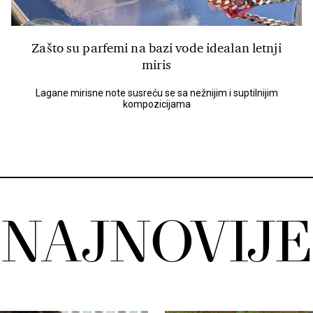
Zašto su parfemi na bazi vode idealan letnji
miris
Lagane mirisne note susreću se sa nežnijim i suptilnijim
kompozicijama
NAJNOVIJE