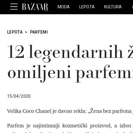
MODA
LEPOTA
KULTURA
LEPOTA
>
PARFEMI
12 legendarnih ž
omiljeni parfem
15/04/2020
Velika Coco Chanel je davno rekla: „Žena bez parfema j
Parfem je najintimniji kozmetički proizvod, a izb