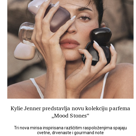
Kylie Jenner predstavlja novu kolekciju parfema
„Mood Stones“
Tri nova mirisa inspirisana različitim raspoloženjima spajaju
cvetne, drvenaste i gourmand note