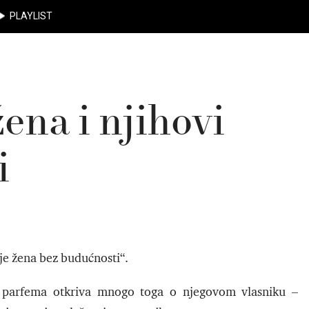
PLAYLIST
ena i njihovi
i
e žena bez budućnosti“.
or parfema otkriva mnogo toga o njegovom vlasniku –