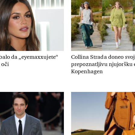
ebalo da „eyemaxxujete“
Collina Strada doneo svo
 oči
prepoznatljivu njujoršku 
Kopenhagen