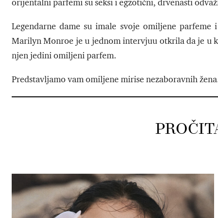
orijentalni parfemi su seksi i egzotični, drvenasti odva
Legendarne dame su imale svoje omiljene parfeme i 
Marilyn Monroe je u jednom intervjuu otkrila da je u kr
njen jedini omiljeni parfem.
Predstavljamo vam omiljene mirise nezaboravnih žena
PROČIT