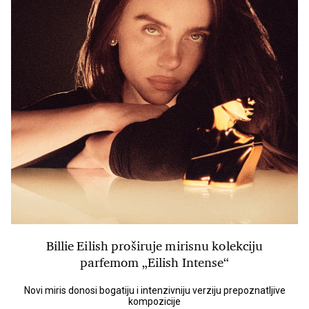
Billie Eilish proširuje mirisnu kolekciju
parfemom „Eilish Intense“
Novi miris donosi bogatiju i intenzivniju verziju prepoznatljive
kompozicije