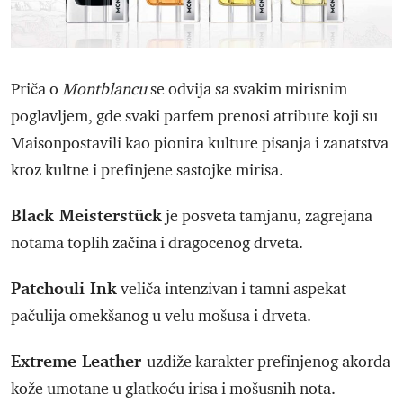
Priča o
Montblancu
se odvija sa svakim mirisnim
poglavljem, gde svaki parfem prenosi atribute koji su
Maisonpostavili kao pionira kulture pisanja i zanatstva
kroz kultne i prefinjene sastojke mirisa.
Black Meisterstück
je posveta tamjanu, zagrejana
notama toplih začina i dragocenog drveta.
Patchouli Ink
veliča intenzivan i tamni aspekat
pačulija omekšanog u velu mošusa i drveta.
Extreme Leather
uzdiže karakter prefinjenog akorda
kože umotane u glatkoću irisa i mošusnih nota.