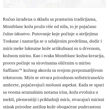
Ručno izrađena u skladu sa prastarim tradicijama,
Montblanc koža pruža više od stila, to je pojačano
čulno iskustvo. Putovanje koje počinje u ateljejima
Toskane i nastavlja se u udaljenim predelima, dodir i
miris meke luksuzne kože artikulisani su u drvenom,
kožnom mirisu. Kao i svaka Montblanc kožna kreacija,
proces počinje sa sirovinama oličenim u mirisu
Saffiano™ kožnog akorda sa svojom prepoznatljivom
teksturom. Miris se otvara prirodnom sofisticiranošću
ambrete, pojačavajući mošusni aspekat. Kada se upari
sa veoma senzualnim notama irisa, koža evoluira u
mekši, plemenitiji i prikladniji miris, stvarajući mirisni
utisak prirodne antilop kože obogaćene puderastom