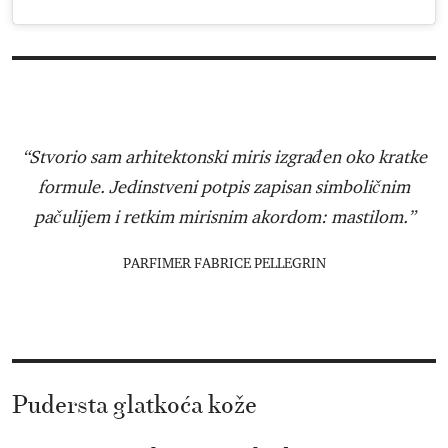
“Stvorio sam arhitektonski miris izgrađen oko kratke
formule. Jedinstveni potpis zapisan simboličnim
pačulijem i retkim mirisnim akordom: mastilom.”
PARFIMER FABRICE PELLEGRIN
Pudersta glatkoća kože