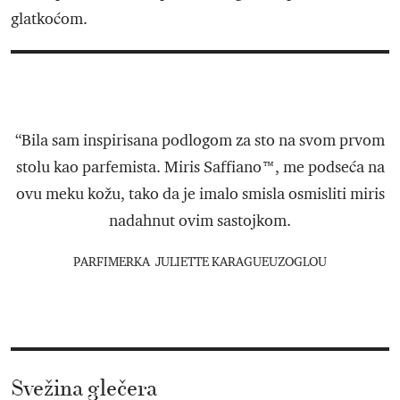
glatkoćom.
“Bila sam inspirisana podlogom za sto na svom prvom
stolu kao parfemista. Miris Saffiano™, me podseća na
ovu meku kožu, tako da je imalo smisla osmisliti miris
nadahnut ovim sastojkom.
PARFIMERKA JULIETTE KARAGUEUZOGLOU
Svežina glečera