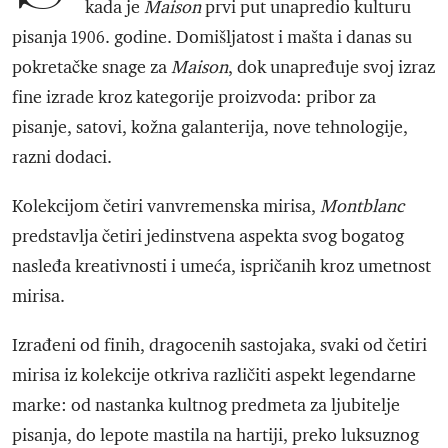
kada je
Maison
prvi put unapredio kulturu
pisanja 1906. godine. Domišljatost i mašta i danas su
pokretačke snage za
Maison
, dok unapređuje svoj izraz
fine izrade kroz kategorije proizvoda: pribor za
pisanje, satovi, kožna galanterija, nove tehnologije,
razni dodaci.
Kolekcijom četiri vanvremenska mirisa,
Montblanc
predstavlja četiri jedinstvena aspekta svog bogatog
nasleđa kreativnosti i umeća, ispričanih kroz umetnost
mirisa.
Izrađeni od finih, dragocenih sastojaka, svaki od četiri
mirisa iz kolekcije otkriva različiti aspekt legendarne
marke: od nastanka kultnog predmeta za ljubitelje
pisanja, do lepote mastila na hartiji, preko luksuznog