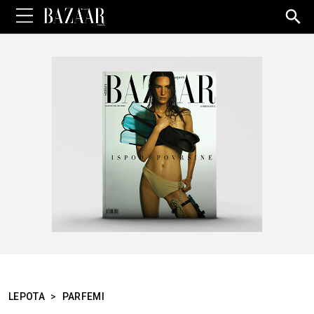
Sea
for:
LEPOTA
>
PARFEMI