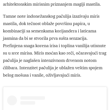
arhitektonskim mirisnim priznanjem magiji mastila.
Tamne note indonežanskog pačulija izazivaju miris
mastila, dok tečnost oblaže površinu papira, u
kombinaciji sa semenkama korijandera i laticama
jasmina da bi se stvorila prva sušta senzacija.
Prefinjena snaga korena irisa i toplina vanilija utisnute
su u srce mirisa. Miris moćan kao reči, očaravajući trag
pačulija je naglašen intenzivnom drvenom notom
ćilibara. Intenzitet pačulija je ublažen veštim spojem
belog mošusa i vanile, oživljavajući miris.