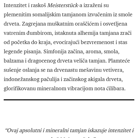
Intenzitet i raskoš
Meisterstück
-a izraženi su
plemenitim somalijskim tamjanom izvučenim iz smole
drveta. Zagrejana muškatnim oraščićem i osvetljena
vatrenim đumbirom, istaknuta alhemija tamjana zrači
od početka do kraja, evocirajući bezvremenost i stas
legende pisanja. Simfonija začina, aroma, smola,
balzama i dragocenog drveta veliča tamjan. Plamteće
sušenje oslanja se na drvenastu mešavinu vetivera,
indonežanskog pačulija i začinskog akigala drveta,
glorifikovanu mineralnom vibracijom nota ćilibara.
“Ovaj apsolutni i mineralni tamjan iskazuje intenzitet i