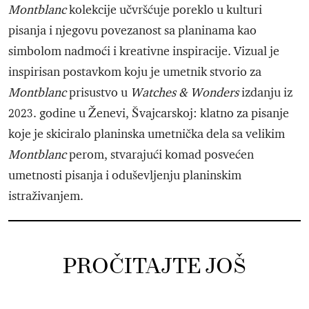
Montblanc
kolekcije učvršćuje poreklo u kulturi
pisanja i njegovu povezanost sa planinama kao
simbolom nadmoći i kreativne inspiracije. Vizual je
inspirisan postavkom koju je umetnik stvorio za
Montblanc
prisustvo u
Watches & Wonders
izdanju iz
2023. godine u Ženevi, Švajcarskoj: klatno za pisanje
koje je skiciralo planinska umetnička dela sa velikim
Montblanc
perom, stvarajući komad posvećen
umetnosti pisanja i oduševljenju planinskim
istraživanjem.
PROČITAJTE JOŠ