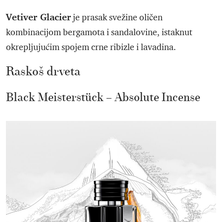
Vetiver Glacier
je prasak svežine oličen
kombinacijom bergamota i sandalovine, istaknut
okrepljujućim spojem crne ribizle i lavadina.
Raskoš drveta
Black Meisterstück – Absolute Incense