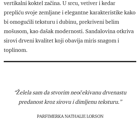
vertikalni koktel začina. U srcu, vetiver i kedar
prepliću svoje zemljane i elegantne karakteristike kako
bi omogućili teksturu i dubinu, prekriveni belim
mošusom, kao dašak modernosti. Sandalovina otkriva
sirovi drveni kvalitet koji obavija miris snagom i
toplinom.
“Želela sam da stvorim neočekivanu drvenastu
predanost kroz sirovu i dimljenu teksturu.”
PARFIMERKA NATHALIE LORSON