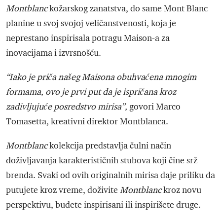
Montblanc
kožarskog zanatstva, do same Mont Blanc
planine u svoj svojoj veličanstvenosti, koja je
neprestano inspirisala potragu Maison-a za
inovacijama i izvrsnošću.
“Iako je priča našeg Maisona obuhvaćena mnogim
formama, ovo je prvi put da je ispričana kroz
zadivljujuće posredstvo mirisa”,
govori Marco
Tomasetta, kreativni direktor Montblanca.
Montblanc
kolekcija predstavlja čulni način
doživljavanja karakterističnih stubova koji čine srž
brenda. Svaki od ovih originalnih mirisa daje priliku da
putujete kroz vreme, doživite
Montblanc
kroz novu
perspektivu, budete inspirisani ili inspirišete druge.