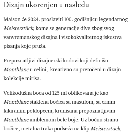
Dizajn ukorenjen u nasleđu
Maison će 2024. proslaviti 100. godišnjicu legendarnog
Meisterstück
, kome se generacije dive zbog svog
vanvremenskog dizajna i visokokvalitetnog iskustva
pisanja koje pruža.
Prepoznatljivi dizajnerski kodovi koji definišu
Montblanc
u celini, kreativno su pretočeni u dizajn
kolekcije mirisa.
Velikodušna boca od 125 ml oblikovana je kao
Montblanc
staklena bočica sa mastilom, sa crnim
lakiranim poklopcem, krunisana prepoznatljivim
Montblanc
amblemom bele boje. Uz bočnu stranu
bočice, metalna traka podseća na klip
Meisterstück
,