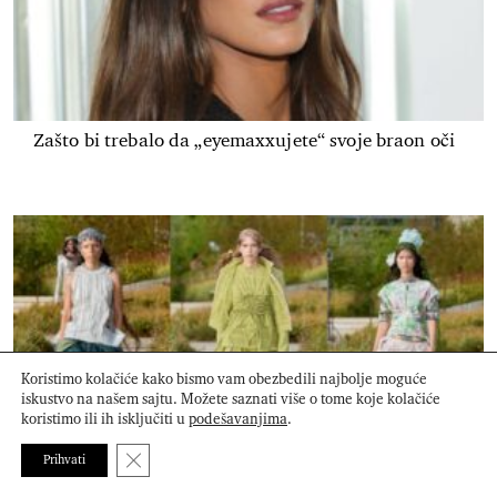
Zašto bi trebalo da „eyemaxxujete“ svoje braon oči
Koristimo kolačiće kako bismo vam obezbedili najbolje moguće
iskustvo na našem sajtu. Možete saznati više o tome koje kolačiće
koristimo ili ih isključiti u
podešavanjima
.
Close GDPR Cookie Banner
Prihvati