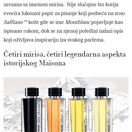
urezana sa imenom mirisa. Nije slučajno što kutija
evocira luksuzni papir za pisanje koji podseća na zrno
Saffiano™
kože gde se ime
Montblanc
pojavljuje kao
ispisano rukom, dok se na njenoj poleđini nalazi opis
koji oživljava inspiraciju iza svakog parfema.
Četiri mirisa, četiri legendarna aspekta
istorijskog Maisona