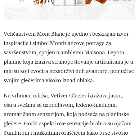
Veličanstveni Mont Blanc je ujedno i beskrajan izvor
inspiracije i simbol Montblancove potrage za
savršenstvom, spojen u amblemu Maisona. Lepota
planine koja izaziva strahopoštovanje artikulisana je u
mirisu koji evocira nezadrživi duh avanture, penjući se
svojim glečerima visoko iznad oblaka.
Na vrhuncu mirisa, Vetiver Glacier izražava jasnu,
oštru svežinu sa uzbudljivom, ledeno-hladnom,
aromatičnom senzacijom, koja podseća na planinske
glečere. Gorki aspekti ove senzacije hrabro su ojačani
đumbirom i muškatnim oraščićem kako bi se stvorio