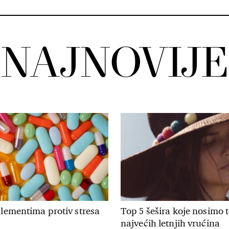
NAJNOVIJE
plementima protiv stresa
Top 5 šešira koje nosimo
najvećih letnjih vrućina