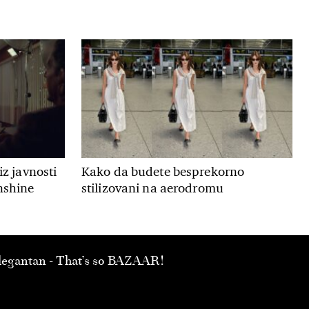
iz javnosti
Kako da budete besprekorno
nshine
stilizovani na aerodromu
 elegantan - That’s so BAZAAR!