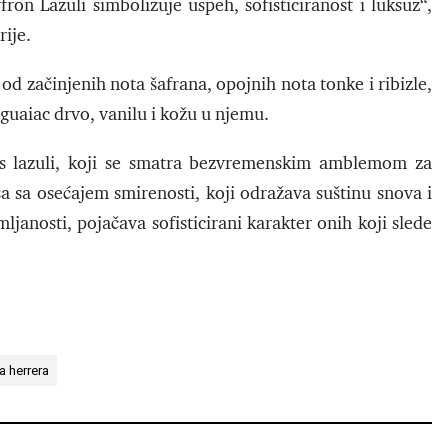
fron Lazuli simbolizuje uspeh, sofisticiranost i luksuz“,
rije.
 od začinjenih nota šafrana, opojnih nota tonke i ribizle,
 guaiac drvo, vanilu i kožu u njemu.
is lazuli, koji se smatra bezvremenskim amblemom za
a sa osećajem smirenosti, koji odražava suštinu snova i
ljanosti, pojačava sofisticirani karakter onih koji slede
a herrera