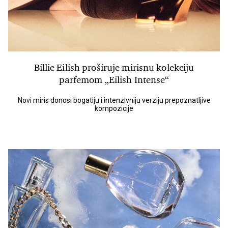
Billie Eilish proširuje mirisnu kolekciju
parfemom „Eilish Intense“
Novi miris donosi bogatiju i intenzivniju verziju prepoznatljive
kompozicije