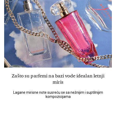
Zašto su parfemi na bazi vode idealan letnji
miris
Lagane mirisne note susreću se sa nežnijim i suptilnijim
kompozicijama