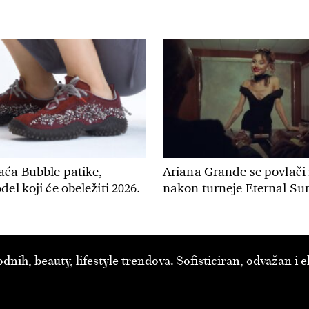
aća Bubble patike,
Ariana Grande se povlači 
el koji će obeležiti 2026.
nakon turneje Eternal Su
ih, beauty, lifestyle trendova. Sofisticiran, odvažan i