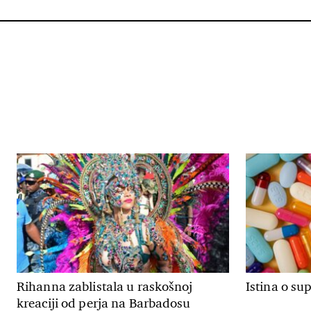
Rihanna zablistala u raskošnoj
Istina o su
kreaciji od perja na Barbadosu