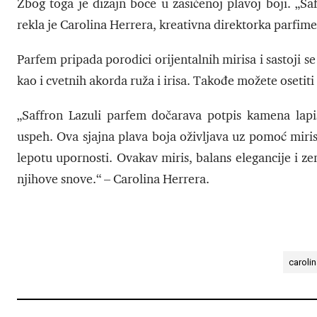
Zbog toga je dizajn boce u zasićenoj plavoj boji. „Saf
rekla je Carolina Herrera, kreativna direktorka parfime
Parfem pripada porodici orijentalnih mirisa i sastoji se
kao i cvetnih akorda ruža i irisa. Takođe možete osetiti
„Saffron Lazuli parfem dočarava potpis kamena lap
uspeh. Ova sjajna plava boja oživljava uz pomoć miris
lepotu upornosti. Ovakav miris, balans elegancije i zem
njihove snove.“ – Carolina Herrera.
carolin