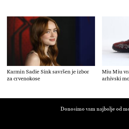
Karmin Sadie Sink savršen je izbor
Miu Miu vr
za crvenokose
arhivski mod
Donosimo vam najbolje od modn