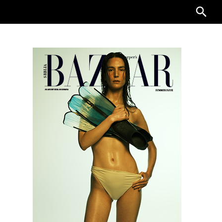
Searc
for: